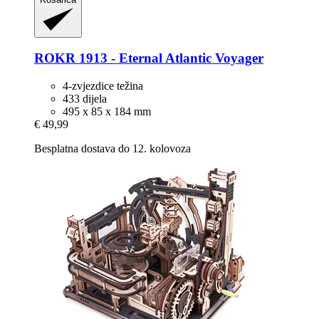
ROKR
1913 -​ Eternal Atlantic Voyager
4-zvjezdice težina
433 dijela
495 x 85 x 184 mm
€ 49,99
Besplatna dostava do 12. kolovoza