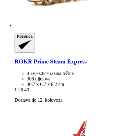
Košarica
ROKR
Prime Steam Express
4-zvjezdice razina težine
308 dijelova
30,7 x 6,7 x 8,2 cm
€ 26,49
Dostava do 12. kolovoza