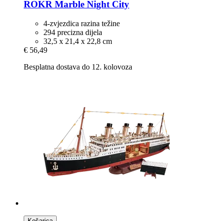
ROKR
Marble Night City
4-zvjezdica razina težine
294 precizna dijela
32,5 x 21,4 x 22,8 cm
€ 56,49
Besplatna dostava do 12. kolovoza
Košarica