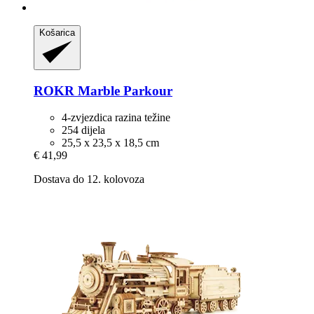
Košarica
ROKR
Marble Parkour
4-zvjezdica razina težine
254 dijela
25,5 x 23,5 x 18,5 cm
€ 41,99
Dostava do 12. kolovoza