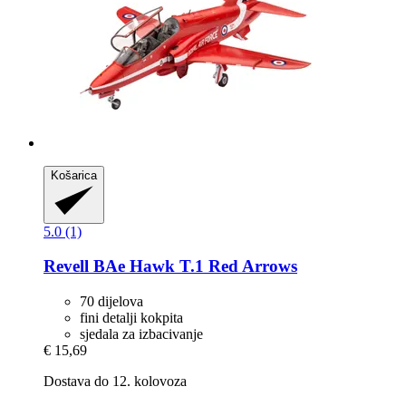
Košarica
5.0 (1)
Revell
BAe Hawk T.1 Red Arrows
70 dijelova
fini detalji kokpita
sjedala za izbacivanje
€ 15,69
Dostava do 12. kolovoza