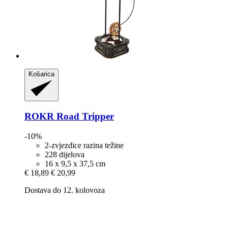
Košarica
ROKR
Road Tripper
-10%
2-zvjezdice razina težine
228 dijelova
16 x 9,5 x 37,5 cm
€ 18,89
€ 20,99
Dostava do 12. kolovoza