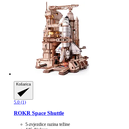
Košarica
5.0 (1)
ROKR
Space Shuttle
5-zvjezdice razina težine