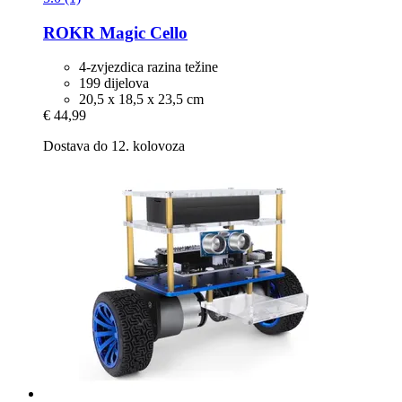
ROKR
Magic Cello
4-zvjezdica razina težine
199 dijelova
20,5 x 18,5 x 23,5 cm
€ 44,99
Dostava do 12. kolovoza