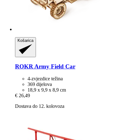
Košarica
ROKR
Army Field Car
4-zvjezdice težina
369 dijelova
18,9 x 9,9 x 8,9 cm
€ 26,49
Dostava do 12. kolovoza