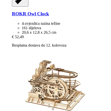
ROKR
Owl Clock
4-zvjezdica razina težine
161 dijelova
20,6 x 12,8 x 26,5 cm
€ 52,49
Besplatna dostava do 12. kolovoza