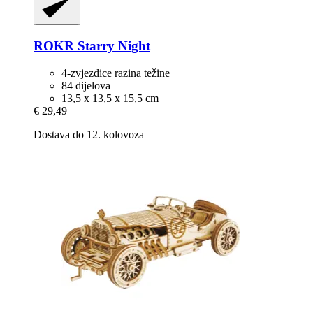
ROKR
Starry Night
4-zvjezdice razina težine
84 dijelova
13,5 x 13,5 x 15,5 cm
€ 29,49
Dostava do 12. kolovoza