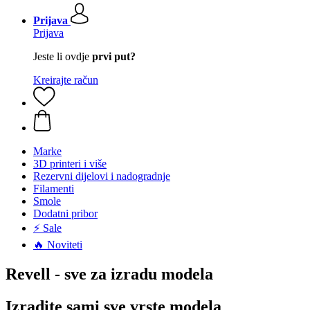
Prijava
Prijava
Jeste li ovdje
prvi put?
Kreirajte račun
Marke
3D printeri i više
Rezervni dijelovi i nadogradnje
Filamenti
Smole
Dodatni pribor
⚡ Sale
🔥 Noviteti
Revell - sve za izradu modela
Izradite sami sve vrste modela