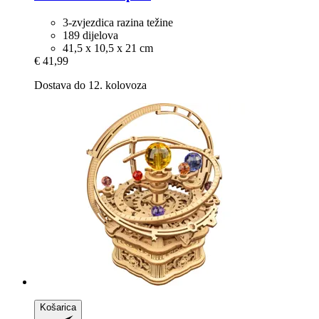
3-zvjezdica razina težine
189 dijelova
41,5 x 10,5 x 21 cm
€ 41,99
Dostava do 12. kolovoza
Košarica