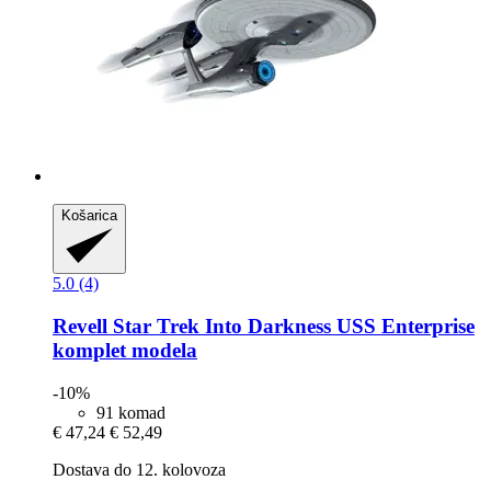
Košarica
5.0 (4)
Revell
Star Trek Into Darkness USS Enterprise
komplet modela
-10%
91 komad
€ 47,24
€ 52,49
Dostava do 12. kolovoza