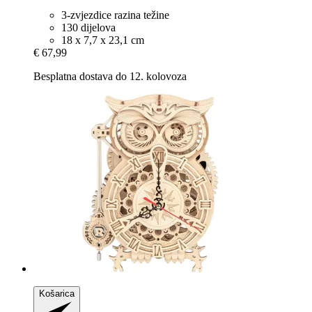
3-zvjezdice razina težine
130 dijelova
18 x 7,7 x 23,1 cm
€ 67,99
Besplatna dostava do 12. kolovoza
Košarica