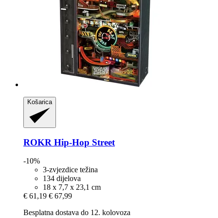
Košarica
ROKR
Hip-​Hop Street
-10%
3-zvjezdice težina
134 dijelova
18 x 7,7 x 23,1 cm
€ 61,19
€ 67,99
Besplatna dostava do 12. kolovoza