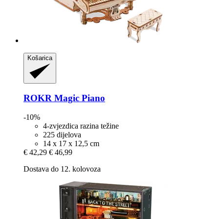
Košarica
ROKR
Magic Piano
-10%
4-zvjezdica razina težine
225 dijelova
14 x 17 x 12,5 cm
€ 42,29
€ 46,99
Dostava do 12. kolovoza