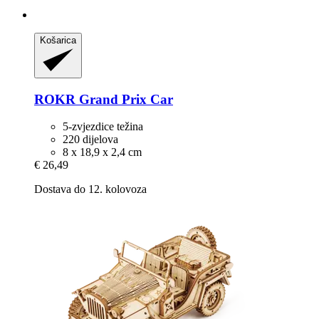
Košarica
ROKR
Grand Prix Car
5-zvjezdice težina
220 dijelova
8 x 18,9 x 2,4 cm
€ 26,49
Dostava do 12. kolovoza