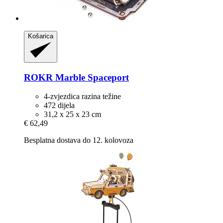
Košarica
ROKR
Marble Spaceport
4-zvjezdica razina težine
472 dijela
31,2 x 25 x 23 cm
€ 62,49
Besplatna dostava do 12. kolovoza