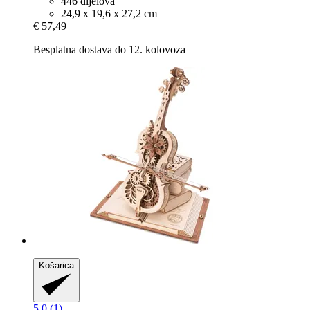
446 dijelova
24,9 x 19,6 x 27,2 cm
€ 57,49
Besplatna dostava do 12. kolovoza
Košarica
5.0 (1)