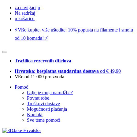
za navigaciju
Na sadržaj
u košaricu
⚡️Više kupite, više uštedite: 10% popusta na filamente i smolu
od 10 komada! ⚡️
Tražilica rezervnih dijelova
Hrvatska: besplatna standardna dostava
od € 49,90
Više od 11.000 proizvoda
Pomoć
Gdje je moja narudžba?
Povrat robe
Troškovi dostave
Mogućnosti plaćanja
Kontakt
Sve teme pomoći