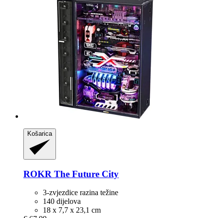
Košarica
ROKR
The Future City
3-zvjezdice razina težine
140 dijelova
18 x 7,7 x 23,1 cm