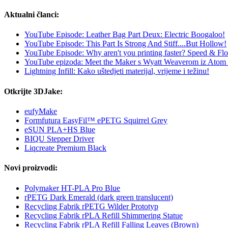
Aktualni članci:
YouTube Episode: Leather Bag Part Deux: Electric Boogaloo!
YouTube Episode: This Part Is Strong And Stiff....But Hollow!
YouTube Episode: Why aren't you printing faster? Speed & Flo
YouTube epizoda: Meet the Maker s Wyatt Weaverom iz Atom 
Lightning Infill: Kako uštedjeti materijal, vrijeme i težinu!
Otkrijte 3DJake:
eufyMake
Formfutura EasyFil™ ePETG Squirrel Grey
eSUN PLA+HS Blue
BIQU Stepper Driver
Liqcreate Premium Black
Novi proizvodi:
Polymaker HT-PLA Pro Blue
rPETG Dark Emerald (dark green translucent)
Recycling Fabrik rPETG Wilder Prototyp
Recycling Fabrik rPLA Refill Shimmering Statue
Recycling Fabrik rPLA Refill Falling Leaves (Brown)