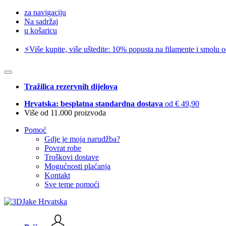
za navigaciju
Na sadržaj
u košaricu
⚡️Više kupite, više uštedite: 10% popusta na filamente i smolu 
Tražilica rezervnih dijelova
Hrvatska: besplatna standardna dostava
od € 49,90
Više od 11.000 proizvoda
Pomoć
Gdje je moja narudžba?
Povrat robe
Troškovi dostave
Mogućnosti plaćanja
Kontakt
Sve teme pomoći