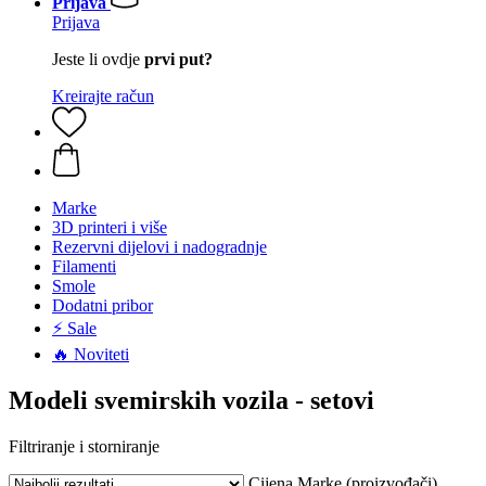
Prijava
Prijava
Jeste li ovdje
prvi put?
Kreirajte račun
Marke
3D printeri i više
Rezervni dijelovi i nadogradnje
Filamenti
Smole
Dodatni pribor
⚡ Sale
🔥 Noviteti
Modeli svemirskih vozila - setovi
Filtriranje i storniranje
Cijena
Marke (proizvođači)