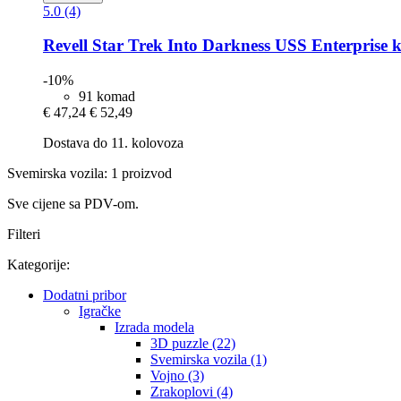
5.0 (4)
Revell
Star Trek Into Darkness USS Enterprise 
-10%
91 komad
€ 47,24
€ 52,49
Dostava do 11. kolovoza
Svemirska vozila: 1 proizvod
Sve cijene sa PDV-om.
Filteri
Kategorije:
Dodatni pribor
Igračke
Izrada modela
3D puzzle (22)
Svemirska vozila (1)
Vojno (3)
Zrakoplovi (4)