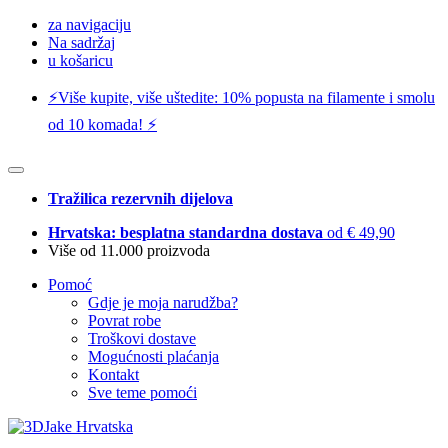
za navigaciju
Na sadržaj
u košaricu
⚡️Više kupite, više uštedite: 10% popusta na filamente i smolu
od 10 komada! ⚡️
Tražilica rezervnih dijelova
Hrvatska: besplatna standardna dostava
od € 49,90
Više od 11.000 proizvoda
Pomoć
Gdje je moja narudžba?
Povrat robe
Troškovi dostave
Mogućnosti plaćanja
Kontakt
Sve teme pomoći