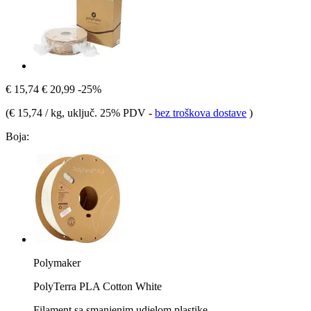
€ 15,74
€ 20,99
-25%
(
€ 15,74 / kg
, uključ. 25% PDV
-
bez troškova dostave
)
Boja:
Polymaker
PolyTerra PLA Cotton White
Filament sa smanjenim udjelom plastike