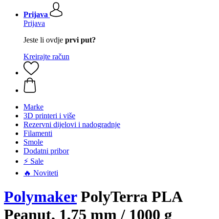
Prijava
Prijava
Jeste li ovdje
prvi put?
Kreirajte račun
Marke
3D printeri i više
Rezervni dijelovi i nadogradnje
Filamenti
Smole
Dodatni pribor
⚡ Sale
🔥 Noviteti
Polymaker
PolyTerra PLA
Peanut, 1,75 mm / 1000 g