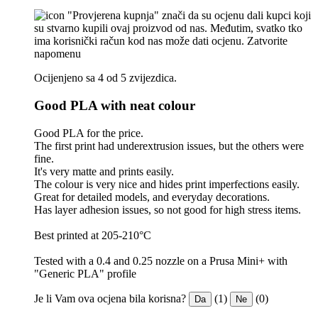
"Provjerena kupnja" znači da su ocjenu dali kupci koji
su stvarno kupili ovaj proizvod od nas. Međutim, svatko tko
ima korisnički račun kod nas može dati ocjenu.
Zatvorite
napomenu
Ocijenjeno sa 4 od 5 zvijezdica.
Good PLA with neat colour
Good PLA for the price.
The first print had underextrusion issues, but the others were
fine.
It's very matte and prints easily.
The colour is very nice and hides print imperfections easily.
Great for detailed models, and everyday decorations.
Has layer adhesion issues, so not good for high stress items.
Best printed at 205-210°C
Tested with a 0.4 and 0.25 nozzle on a Prusa Mini+ with
"Generic PLA" profile
Je li Vam ova ocjena bila korisna?
(1)
(0)
Da
Ne