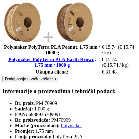
Polymaker PolyTerra PLA Peanut, 1,75 mm /
€ 15,74
(€ 15,74
1000 g
/ kg)
Polymaker PolyTerra PLA Earth Brown,
€ 15,74
1,75 mm / 1000 g
(€ 15,74 / kg)
Ukupna cijena:
€ 31,48
Dodaj oboje u vašu košaricu
Informacije o proizvodima i tehnički podaci:
Br. proiz.
PM-70909
Sadržaj:
1.000 g
EAN:
6938936709091
Br. proizvođača:
PM70909
Marke (proizvođači):
Polymaker
Promjer:
1,75 mm
Linija proizvoda:
PolyTerra PLA