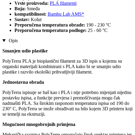
Vrste proizvoda:
PLA filamenti
Boja:
Smeđa
kompatibilnost:
Bambu Lab AMS*
Sustav:
Kolut
Preporučena temperatura obrade:
190 - 230 °C
Preporučena temperatura podloge:
25 - 60 °C
Opis
Smanjen udio plastike
PolyTerra PLA je bioplastični filament za 3D ispis u kojemu su
organski materijali kombinirani s PLA kako bi se smanjio udio
plastike i razvilo ekološki prihvatljiviji filament.
Jednostavna obrada
PolyTerra ispisuje se baš kao i PLA i nije potrebno mijenjati nijednu
postavku ispisa, a funkcije prevjesa i premošćivanja mogu čak
nadmašiti PLA. Sa širokim rasponom temperatura ispisa od 190 do
230° C, PolyTerra se može obrađivati na bilo kojem 3D printeru koji
se temelji na ekstruziji.
Mogućnost mnogobrojnih primjena
Mehanička svojstva PolyTerre omogućuju širok spektar primjena jer