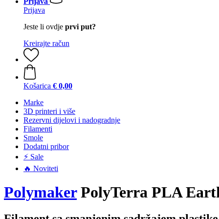
Prijava
Prijava
Jeste li ovdje
prvi put?
Kreirajte račun
Košarica
€ 0,00
Marke
3D printeri i više
Rezervni dijelovi i nadogradnje
Filamenti
Smole
Dodatni pribor
⚡ Sale
🔥 Noviteti
Polymaker
PolyTerra PLA Earth
Filament sa smanjenim sadržajem plastike