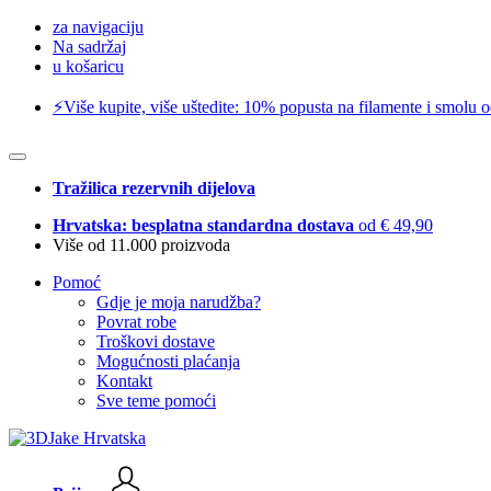
za navigaciju
Na sadržaj
u košaricu
⚡️Više kupite, više uštedite: 10% popusta na filamente i smolu 
Tražilica rezervnih dijelova
Hrvatska: besplatna standardna dostava
od € 49,90
Više od 11.000 proizvoda
Pomoć
Gdje je moja narudžba?
Povrat robe
Troškovi dostave
Mogućnosti plaćanja
Kontakt
Sve teme pomoći