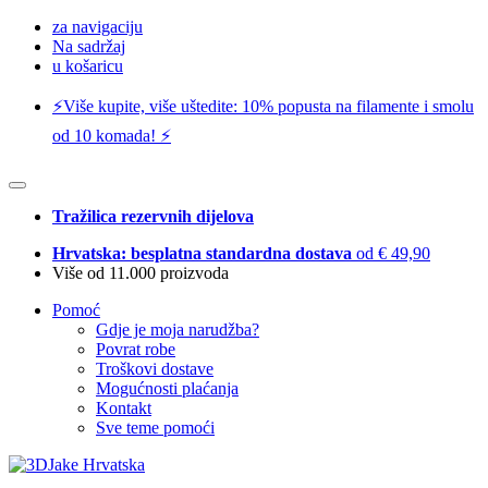
za navigaciju
Na sadržaj
u košaricu
⚡️Više kupite, više uštedite: 10% popusta na filamente i smolu
od 10 komada! ⚡️
Tražilica rezervnih dijelova
Hrvatska: besplatna standardna dostava
od € 49,90
Više od 11.000 proizvoda
Pomoć
Gdje je moja narudžba?
Povrat robe
Troškovi dostave
Mogućnosti plaćanja
Kontakt
Sve teme pomoći