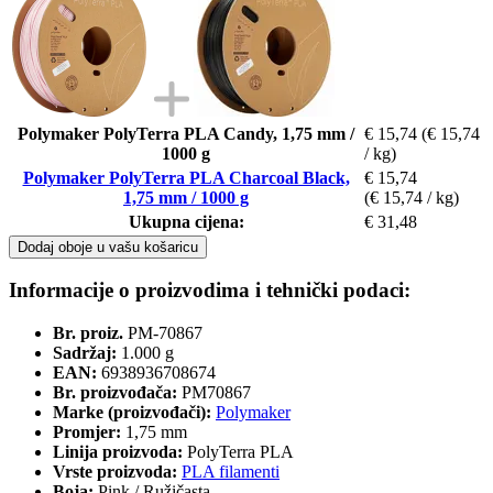
Polymaker PolyTerra PLA Candy, 1,75 mm /
€ 15,74
(€ 15,74
1000 g
/ kg)
Polymaker PolyTerra PLA Charcoal Black,
€ 15,74
1,75 mm / 1000 g
(€ 15,74 / kg)
Ukupna cijena:
€ 31,48
Dodaj oboje u vašu košaricu
Informacije o proizvodima i tehnički podaci:
Br. proiz.
PM-70867
Sadržaj:
1.000 g
EAN:
6938936708674
Br. proizvođača:
PM70867
Marke (proizvođači):
Polymaker
Promjer:
1,75 mm
Linija proizvoda:
PolyTerra PLA
Vrste proizvoda:
PLA filamenti
Boja:
Pink / Ružičasta