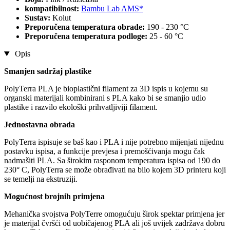
kompatibilnost:
Bambu Lab AMS*
Sustav:
Kolut
Preporučena temperatura obrade:
190 - 230 °C
Preporučena temperatura podloge:
25 - 60 °C
Opis
Smanjen sadržaj plastike
PolyTerra PLA je bioplastični filament za 3D ispis u kojemu su
organski materijali kombinirani s PLA kako bi se smanjio udio
plastike i razvilo ekološki prihvatljiviji filament.
Jednostavna obrada
PolyTerra ispisuje se baš kao i PLA i nije potrebno mijenjati nijednu
postavku ispisa, a funkcije prevjesa i premošćivanja mogu čak
nadmašiti PLA. Sa širokim rasponom temperatura ispisa od 190 do
230° C, PolyTerra se može obrađivati na bilo kojem 3D printeru koji
se temelji na ekstruziji.
Mogućnost brojnih primjena
Mehanička svojstva PolyTerre omogućuju širok spektar primjena jer
je materijal čvršći od uobičajenog PLA ali još uvijek zadržava dobru