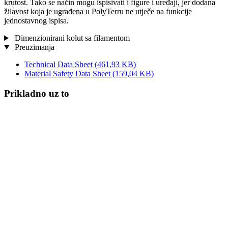
krutost. Tako se način mogu ispisivati i figure i uređaji, jer dodana
žilavost koja je ugrađena u PolyTerru ne utječe na funkcije
jednostavnog ispisa.
Dimenzionirani kolut sa filamentom
Preuzimanja
Technical Data Sheet
(461,93 KB)
Material Safety Data Sheet
(159,04 KB)
Prikladno uz to