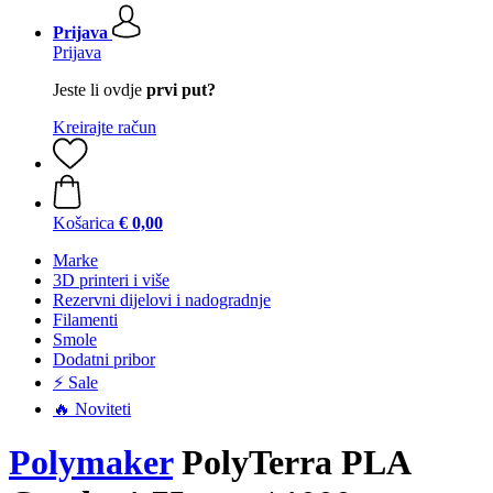
Prijava
Prijava
Jeste li ovdje
prvi put?
Kreirajte račun
Košarica
€ 0,00
Marke
3D printeri i više
Rezervni dijelovi i nadogradnje
Filamenti
Smole
Dodatni pribor
⚡ Sale
🔥 Noviteti
Polymaker
PolyTerra PLA