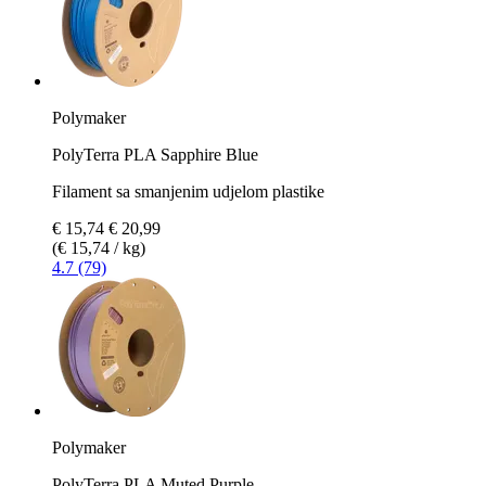
Polymaker
PolyTerra PLA Sapphire Blue
Filament sa smanjenim udjelom plastike
€ 15,74
€ 20,99
(€ 15,74 / kg)
4.7 (79)
Polymaker
PolyTerra PLA Muted Purple