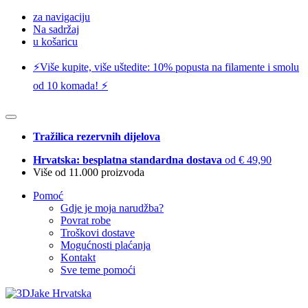
za navigaciju
Na sadržaj
u košaricu
⚡️Više kupite, više uštedite: 10% popusta na filamente i smolu
od 10 komada! ⚡️
Tražilica rezervnih dijelova
Hrvatska: besplatna standardna dostava
od € 49,90
Više od 11.000 proizvoda
Pomoć
Gdje je moja narudžba?
Povrat robe
Troškovi dostave
Mogućnosti plaćanja
Kontakt
Sve teme pomoći