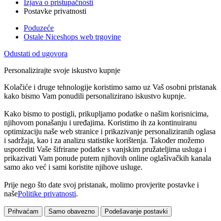
Izjava o pristupačnosti
Postavke privatnosti
Poduzeće
Ostale Niceshops web trgovine
Odustati od ugovora
Personalizirajte svoje iskustvo kupnje
Kolačiće i druge tehnologije koristimo samo uz Vaš osobni pristanak
kako bismo Vam ponudili personalizirano iskustvo kupnje.
Kako bismo to postigli, prikupljamo podatke o našim korisnicima,
njihovom ponašanju i uređajima. Koristimo ih za kontinuiranu
optimizaciju naše web stranice i prikazivanje personaliziranih oglasa
i sadržaja, kao i za analizu statistike korištenja. Također možemo
usporediti Vaše šifrirane podatke s vanjskim pružateljima usluga i
prikazivati Vam ponude putem njihovih online oglašivačkih kanala
samo ako već i sami koristite njihove usluge.
Prije nego što date svoj pristanak, molimo provjerite postavke i
naše
Politike privatnosti
.
Prihvaćam
Samo obavezno
Podešavanje postavki