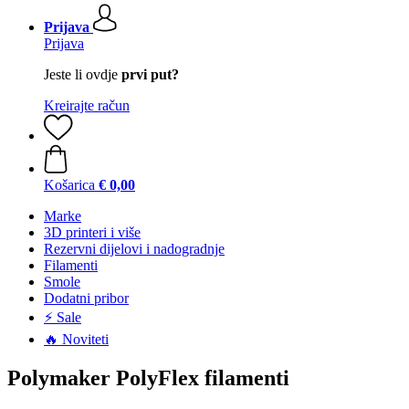
Prijava
Prijava
Jeste li ovdje
prvi put?
Kreirajte račun
Košarica
€ 0,00
Marke
3D printeri i više
Rezervni dijelovi i nadogradnje
Filamenti
Smole
Dodatni pribor
⚡ Sale
🔥 Noviteti
Polymaker PolyFlex filamenti