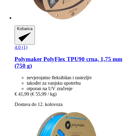
Košarica
4.0 (1)
Polymaker
PolyFlex TPU90 crna, 1,75 mm
(750 g)
nevjerojatno fleksibilan i rastezljiv
također za vanjsku upotrebu
otporan na UV zračenje
€ 41,99
(€ 55,99 / kg)
Dostava do 12. kolovoza