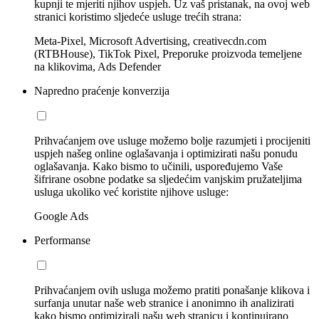
kupnji te mjeriti njihov uspjeh. Uz vaš pristanak, na ovoj web
stranici koristimo sljedeće usluge trećih strana:
Meta-Pixel, Microsoft Advertising, creativecdn.com
(RTBHouse), TikTok Pixel, Preporuke proizvoda temeljene
na klikovima, Ads Defender
Napredno praćenje konverzija
Prihvaćanjem ove usluge možemo bolje razumjeti i procijeniti
uspjeh našeg online oglašavanja i optimizirati našu ponudu
oglašavanja. Kako bismo to učinili, uspoređujemo Vaše
šifrirane osobne podatke sa sljedećim vanjskim pružateljima
usluga ukoliko već koristite njihove usluge:
Google Ads
Performanse
Prihvaćanjem ovih usluga možemo pratiti ponašanje klikova i
surfanja unutar naše web stranice i anonimno ih analizirati
kako bismo optimizirali našu web stranicu i kontinuirano