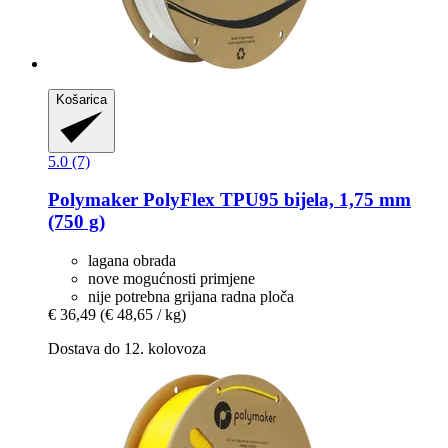
Košarica
5.0 (7)
Polymaker
PolyFlex TPU95 bijela, 1,75 mm
(750 g)
lagana obrada
nove mogućnosti primjene
nije potrebna grijana radna ploča
€ 36,49
(€ 48,65 / kg)
Dostava do 12. kolovoza