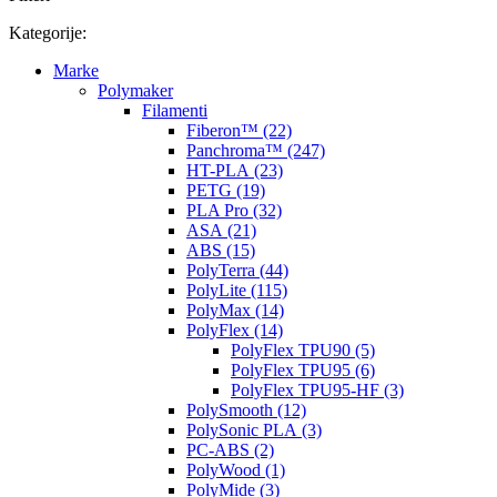
Kategorije:
Marke
Polymaker
Filamenti
Fiberon™ (22)
Panchroma™ (247)
HT-PLA (23)
PETG (19)
PLA Pro (32)
ASA (21)
ABS (15)
PolyTerra (44)
PolyLite (115)
PolyMax (14)
PolyFlex (14)
PolyFlex TPU90 (5)
PolyFlex TPU95 (6)
PolyFlex TPU95-HF (3)
PolySmooth (12)
PolySonic PLA (3)
PC-ABS (2)
PolyWood (1)
PolyMide (3)