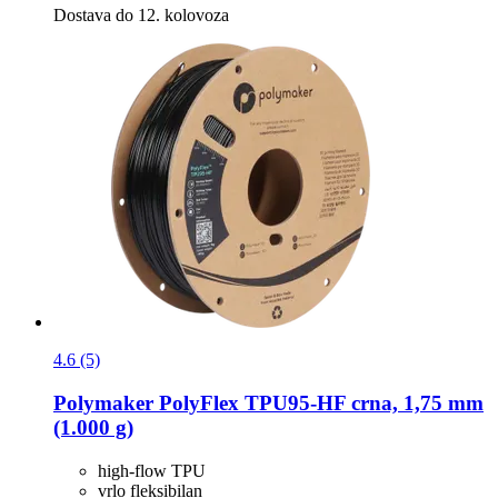
Dostava do 12. kolovoza
4.6 (5)
Polymaker
PolyFlex TPU95-​HF crna, 1,75 mm
(1.000 g)
high-flow TPU
vrlo fleksibilan