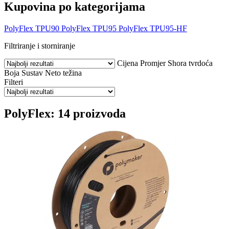
Kupovina po kategorijama
PolyFlex TPU90
PolyFlex TPU95
PolyFlex TPU95-HF
Filtriranje i storniranje
Cijena
Promjer
Shora tvrdoća
Boja
Sustav
Neto težina
Filteri
PolyFlex: 14 proizvoda