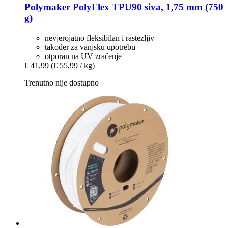
Polymaker
PolyFlex TPU90 siva, 1,75 mm (750
g)
nevjerojatno fleksibilan i rastezljiv
također za vanjsku upotrebu
otporan na UV zračenje
€ 41,99
(€ 55,99 / kg)
Trenutno nije dostupno