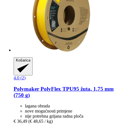
Košarica
4.0 (2)
Polymaker
PolyFlex TPU95 žuta, 1,75 mm
(750 g)
lagana obrada
nove mogućnosti primjene
nije potrebna grijana radna ploča
€ 36,49
(€ 48,65 / kg)