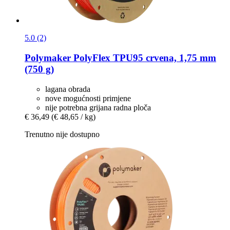
5.0 (2)
Polymaker
PolyFlex TPU95 crvena, 1,75 mm
(750 g)
lagana obrada
nove mogućnosti primjene
nije potrebna grijana radna ploča
€ 36,49
(€ 48,65 / kg)
Trenutno nije dostupno