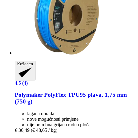
Košarica
4.5 (4)
Polymaker
PolyFlex TPU95 plava, 1,75 mm
(750 g)
lagana obrada
nove mogućnosti primjene
nije potrebna grijana radna ploča
€ 36,49
(€ 48,65 / kg)