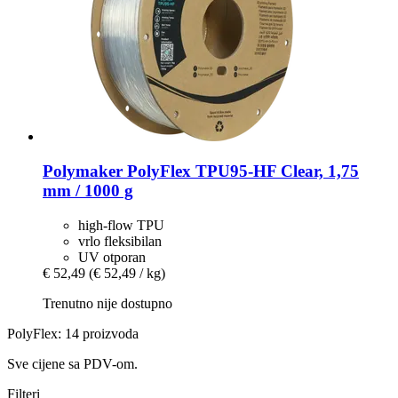
Polymaker
PolyFlex TPU95-​HF Clear, 1,75
mm / 1000 g
high-flow TPU
vrlo fleksibilan
UV otporan
€ 52,49
(€ 52,49 / kg)
Trenutno nije dostupno
PolyFlex: 14 proizvoda
Sve cijene sa PDV-om.
Filteri