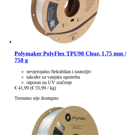
Polymaker
PolyFlex TPU90 Clear, 1,75 mm /
750 g
nevjerojatno fleksibilan i rastezljiv
također za vanjsku upotrebu
otporan na UV zračenje
€ 41,99
(€ 55,99 / kg)
Trenutno nije dostupno