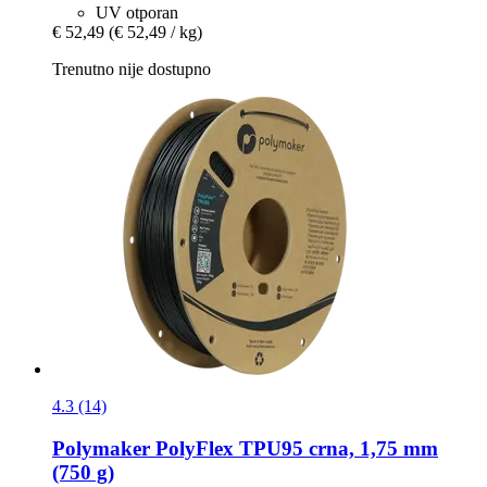
UV otporan
€ 52,49
(€ 52,49 / kg)
Trenutno nije dostupno
4.3 (14)
Polymaker
PolyFlex TPU95 crna, 1,75 mm
(750 g)