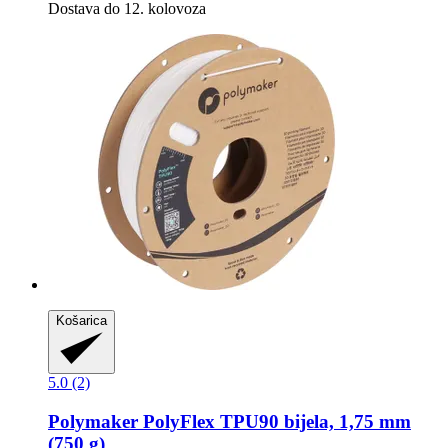
Dostava do 12. kolovoza
Košarica
5.0 (2)
Polymaker
PolyFlex TPU90 bijela, 1,75 mm
(750 g)