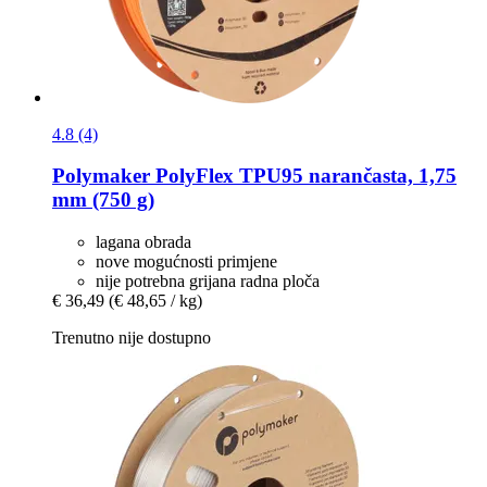
4.8 (4)
Polymaker
PolyFlex TPU95 narančasta, 1,75
mm (750 g)
lagana obrada
nove mogućnosti primjene
nije potrebna grijana radna ploča
€ 36,49
(€ 48,65 / kg)
Trenutno nije dostupno