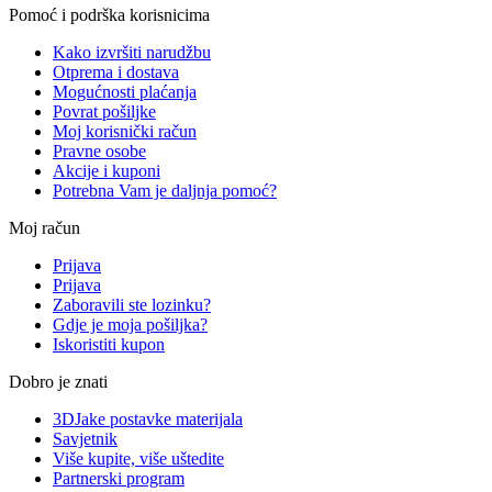
Pomoć i podrška korisnicima
Kako izvršiti narudžbu
Otprema i dostava
Mogućnosti plaćanja
Povrat pošiljke
Moj korisnički račun
Pravne osobe
Akcije i kuponi
Potrebna Vam je daljnja pomoć?
Moj račun
Prijava
Prijava
Zaboravili ste lozinku?
Gdje je moja pošiljka?
Iskoristiti kupon
Dobro je znati
3DJake postavke materijala
Savjetnik
Više kupite, više uštedite
Partnerski program