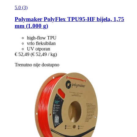
5.0 (3)
Polymaker
PolyFlex TPU95-​HF bijela, 1,75
mm (1.000 g)
high-flow TPU
vrlo fleksibilan
UV otporan
€ 52,49
(€ 52,49 / kg)
Trenutno nije dostupno