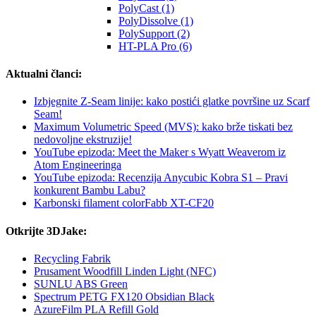
PolyCast (1)
PolyDissolve (1)
PolySupport (2)
HT-PLA Pro (6)
Aktualni članci:
Izbjegnite Z-Seam linije: kako postići glatke površine uz Scarf
Seam!
Maximum Volumetric Speed (MVS): kako brže tiskati bez
nedovoljne ekstruzije!
YouTube epizoda: Meet the Maker s Wyatt Weaverom iz
Atom Engineeringa
YouTube epizoda: Recenzija Anycubic Kobra S1 – Pravi
konkurent Bambu Labu?
Karbonski filament colorFabb XT-CF20
Otkrijte 3DJake:
Recycling Fabrik
Prusament Woodfill Linden Light (NFC)
SUNLU ABS Green
Spectrum PETG FX120 Obsidian Black
AzureFilm PLA Refill Gold