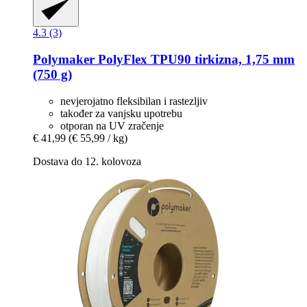
4.3 (3)
Polymaker
PolyFlex TPU90 tirkizna, 1,75 mm
(750 g)
nevjerojatno fleksibilan i rastezljiv
također za vanjsku upotrebu
otporan na UV zračenje
€ 41,99
(€ 55,99 / kg)
Dostava do 12. kolovoza