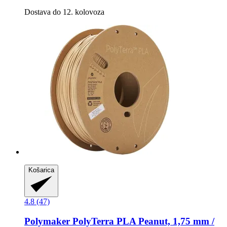
Dostava do 12. kolovoza
Košarica
4.8 (47)
Polymaker
PolyTerra PLA Peanut, 1,75 mm /