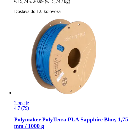
€ 15,74
€ 20,99
(€ 15,74 / kg)
Dostava do 12. kolovoza
2 opcije
4.7 (79)
Polymaker
PolyTerra PLA Sapphire Blue, 1,75
mm / 1000 g