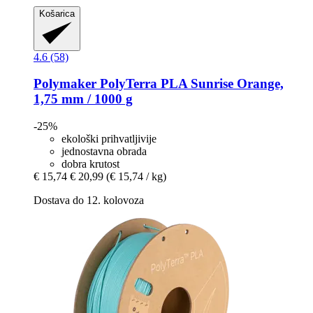
Košarica
4.6 (58)
Polymaker
PolyTerra PLA Sunrise Orange,
1,75 mm / 1000 g
-25%
ekološki prihvatljivije
jednostavna obrada
dobra krutost
€ 15,74
€ 20,99
(€ 15,74 / kg)
Dostava do 12. kolovoza