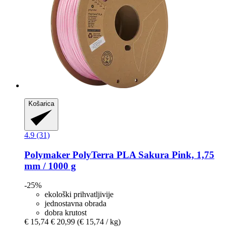
Košarica
4.9 (31)
Polymaker
PolyTerra PLA Sakura Pink, 1,75
mm / 1000 g
-25%
ekološki prihvatljivije
jednostavna obrada
dobra krutost
€ 15,74
€ 20,99
(€ 15,74 / kg)