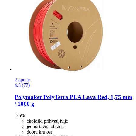
2 opcije
4.8 (77)
Polymaker
PolyTerra PLA Lava Red, 1,75 mm
/ 1000 g
-25%
ekološki prihvatljivije
jednostavna obrada
dobra krutost