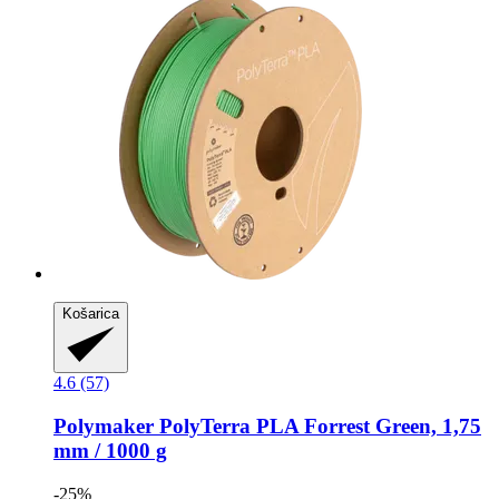
Košarica
4.6 (57)
Polymaker
PolyTerra PLA Forrest Green, 1,75
mm / 1000 g
-25%