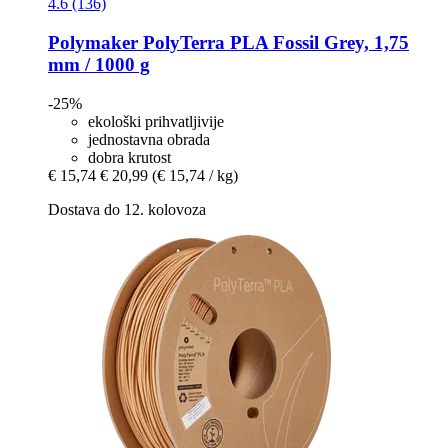
4.6 (136)
Polymaker
PolyTerra PLA Fossil Grey, 1,75
mm / 1000 g
-25%
ekološki prihvatljivije
jednostavna obrada
dobra krutost
€ 15,74
€ 20,99
(€ 15,74 / kg)
Dostava do 12. kolovoza