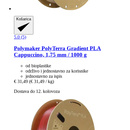
Košarica
5.0 (5)
Polymaker
PolyTerra Gradient PLA
Cappuccino, 1,75 mm / 1000 g
od bioplastike
održivo i jednostavno za korisnike
jednostavno za ispis
€ 31,49
(€ 31,49 / kg)
Dostava do 12. kolovoza