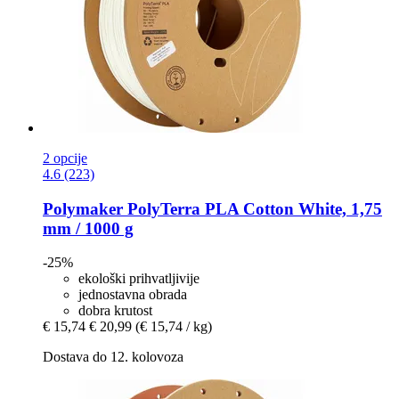
2 opcije
4.6 (223)
Polymaker
PolyTerra PLA Cotton White, 1,75
mm / 1000 g
-25%
ekološki prihvatljivije
jednostavna obrada
dobra krutost
€ 15,74
€ 20,99
(€ 15,74 / kg)
Dostava do 12. kolovoza