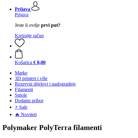
Prijava
Prijava
Jeste li ovdje
prvi put?
Kreirajte račun
Košarica
€ 0,00
Marke
3D printeri i više
Rezervni dijelovi i nadogradnje
Filamenti
Smole
Dodatni pribor
⚡ Sale
🔥 Noviteti
Polymaker PolyTerra filamenti