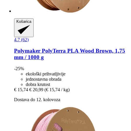
Košarica
4.7 (62)
Polymaker
PolyTerra PLA Wood Brown, 1,75
mm / 1000 g
-25%
ekološki prihvatljivije
jednostavna obrada
dobra krutost
€ 15,74
€ 20,99
(€ 15,74 / kg)
Dostava do 12. kolovoza