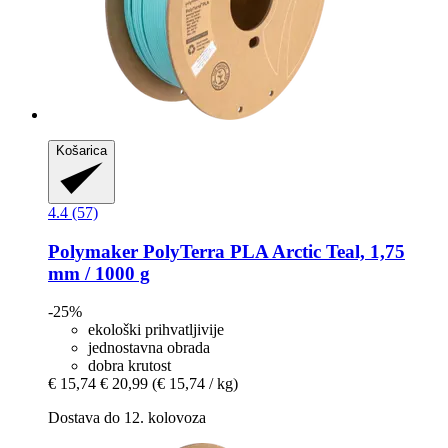
Košarica
4.4 (57)
Polymaker
PolyTerra PLA Arctic Teal, 1,75
mm / 1000 g
-25%
ekološki prihvatljivije
jednostavna obrada
dobra krutost
€ 15,74
€ 20,99
(€ 15,74 / kg)
Dostava do 12. kolovoza