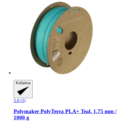
Košarica
5.0 (2)
Polymaker
PolyTerra PLA+ Teal, 1,75 mm /
1000 g