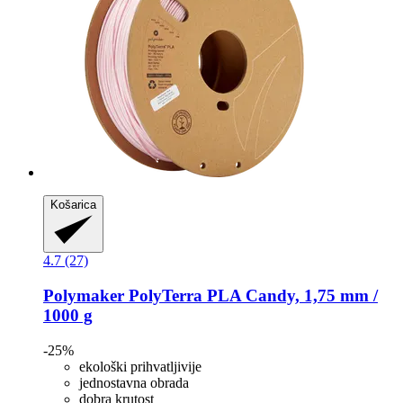
Košarica
4.7 (27)
Polymaker
PolyTerra PLA Candy, 1,75 mm /
1000 g
-25%
ekološki prihvatljivije
jednostavna obrada
dobra krutost