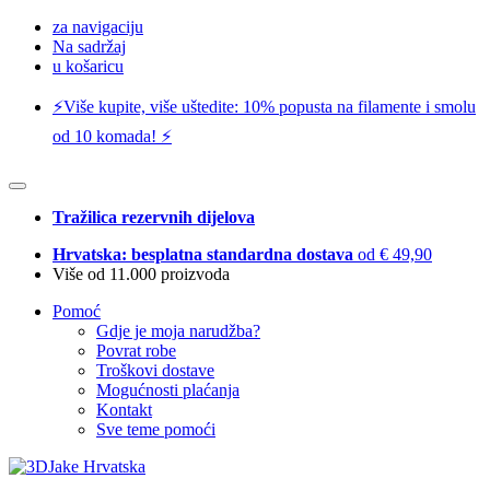
za navigaciju
Na sadržaj
u košaricu
⚡️Više kupite, više uštedite: 10% popusta na filamente i smolu
od 10 komada! ⚡️
Tražilica rezervnih dijelova
Hrvatska: besplatna standardna dostava
od € 49,90
Više od 11.000 proizvoda
Pomoć
Gdje je moja narudžba?
Povrat robe
Troškovi dostave
Mogućnosti plaćanja
Kontakt
Sve teme pomoći