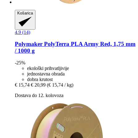
Košarica
4.9 (14)
Polymaker
PolyTerra PLA Army Red, 1,75 mm
/ 1000 g
-25%
ekološki prihvatljivije
jednostavna obrada
dobra krutost
€ 15,74
€ 20,99
(€ 15,74 / kg)
Dostava do 12. kolovoza