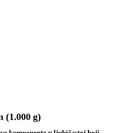
 (1.000 g)
ive komponente u ljubičastoj boji