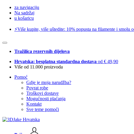
za navigaciju
Na sadržaj
u košaricu
⚡️Više kupite, više uštedite: 10% popusta na filamente i smolu 
Tražilica rezervnih dijelova
Hrvatska: besplatna standardna dostava
od € 49,90
Više od 11.000 proizvoda
Pomoć
Gdje je moja narudžba?
Povrat robe
Troškovi dostave
Mogućnosti plaćanja
Kontakt
Sve teme pomoći