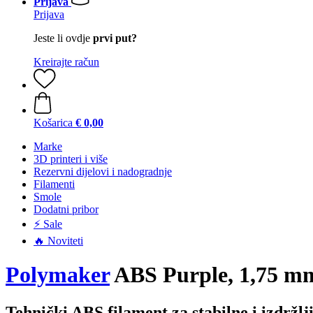
Prijava
Prijava
Jeste li ovdje
prvi put?
Kreirajte račun
Košarica
€ 0,00
Marke
3D printeri i više
Rezervni dijelovi i nadogradnje
Filamenti
Smole
Dodatni pribor
⚡ Sale
🔥 Noviteti
Polymaker
ABS Purple, 1,75 mm
Tehnički ABS filament za stabilne i izdržlj