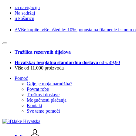
za navigaciju
Na sadržaj
u košaricu
⚡️Više kupite, više uštedite: 10% popusta na filamente i smolu 
Tražilica rezervnih dijelova
Hrvatska: besplatna standardna dostava
od € 49,90
Više od 11.000 proizvoda
Pomoć
Gdje je moja narudžba?
Povrat robe
Troškovi dostave
Mogućnosti plaćanja
Kontakt
Sve teme pomoći