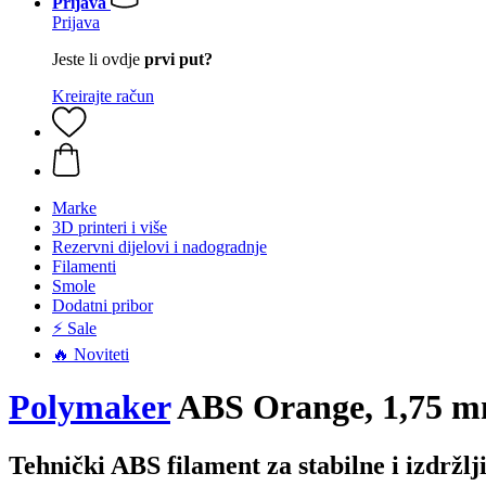
Prijava
Prijava
Jeste li ovdje
prvi put?
Kreirajte račun
Marke
3D printeri i više
Rezervni dijelovi i nadogradnje
Filamenti
Smole
Dodatni pribor
⚡ Sale
🔥 Noviteti
Polymaker
ABS Orange, 1,75 mm
Tehnički ABS filament za stabilne i izdržl