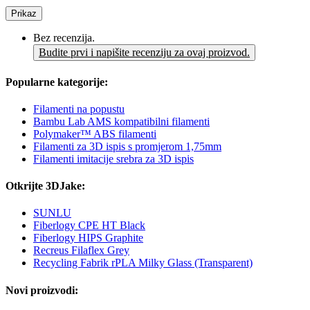
Prikaz
Bez recenzija.
Budite prvi i napišite recenziju za ovaj proizvod.
Popularne kategorije:
Filamenti na popustu
Bambu Lab AMS kompatibilni filamenti
Polymaker™ ABS filamenti
Filamenti za 3D ispis s promjerom 1,75mm
Filamenti imitacije srebra za 3D ispis
Otkrijte 3DJake:
SUNLU
Fiberlogy CPE HT Black
Fiberlogy HIPS Graphite
Recreus Filaflex Grey
Recycling Fabrik rPLA Milky Glass (Transparent)
Novi proizvodi: