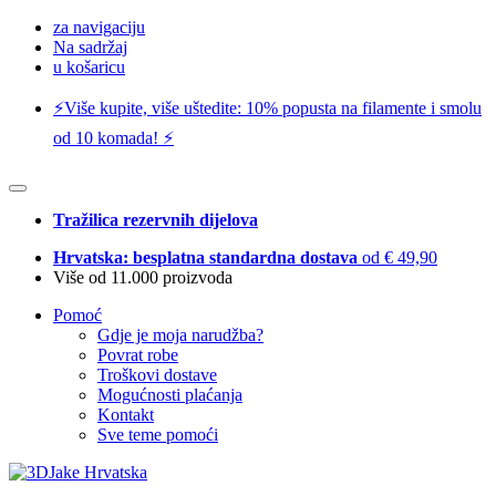
za navigaciju
Na sadržaj
u košaricu
⚡️Više kupite, više uštedite: 10% popusta na filamente i smolu
od 10 komada! ⚡️
Tražilica rezervnih dijelova
Hrvatska: besplatna standardna dostava
od € 49,90
Više od 11.000 proizvoda
Pomoć
Gdje je moja narudžba?
Povrat robe
Troškovi dostave
Mogućnosti plaćanja
Kontakt
Sve teme pomoći