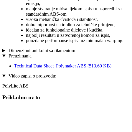
emisija,
manje stvaranje mirisa tijekom ispisa u usporedbi sa
standardnim ABS-om,
visoka mehanička čvrstoća i stabilnost,
dobra otpornost na toplinu za tehničke primjene,
idealan za funkcionalne dijelove i kućišta,
najbolji rezultati u zatvorenoj komori za ispis,
pouzdane performanse ispisa uz minimalan warping.
Dimenzionirani kolut sa filamentom
Preuzimanja
Technical Data Sheet_Polymaker ABS
(513,60 KB)
Video zapisi o proizvodu:
PolyLite ABS
Prikladno uz to