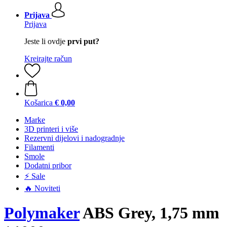
Prijava
Prijava
Jeste li ovdje
prvi put?
Kreirajte račun
Košarica
€ 0,00
Marke
3D printeri i više
Rezervni dijelovi i nadogradnje
Filamenti
Smole
Dodatni pribor
⚡ Sale
🔥 Noviteti
Polymaker
ABS Grey, 1,75 mm