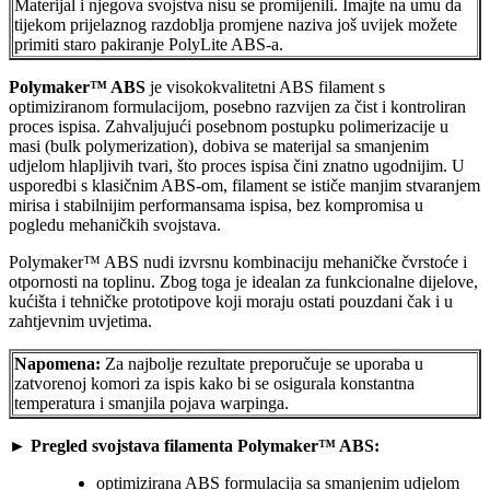
Materijal i njegova svojstva nisu se promijenili. Imajte na umu da
tijekom prijelaznog razdoblja promjene naziva još uvijek možete
primiti staro pakiranje PolyLite ABS-a.
Polymaker™ ABS
je visokokvalitetni ABS filament s
optimiziranom formulacijom, posebno razvijen za čist i kontroliran
proces ispisa. Zahvaljujući posebnom postupku polimerizacije u
masi (bulk polymerization), dobiva se materijal sa smanjenim
udjelom hlapljivih tvari, što proces ispisa čini znatno ugodnijim. U
usporedbi s klasičnim ABS-om, filament se ističe manjim stvaranjem
mirisa i stabilnijim performansama ispisa, bez kompromisa u
pogledu mehaničkih svojstava.
Polymaker™ ABS nudi izvrsnu kombinaciju mehaničke čvrstoće i
otpornosti na toplinu. Zbog toga je idealan za funkcionalne dijelove,
kućišta i tehničke prototipove koji moraju ostati pouzdani čak i u
zahtjevnim uvjetima.
Napomena:
Za najbolje rezultate preporučuje se uporaba u
zatvorenoj komori za ispis kako bi se osigurala konstantna
temperatura i smanjila pojava warpinga.
►
Pregled svojstava filamenta Polymaker™ ABS:
optimizirana ABS formulacija sa smanjenim udjelom