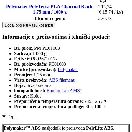
/ kg)
Polymaker PolyTerra PLA Charcoal Black,
€ 15,74
1,75 mm / 1000 g
(€ 15,74 / kg)
Ukupna cijena:
€ 36,73
Dodaj oboje u vašu košaricu
Informacije o proizvodima i tehnički podaci:
Br. proiz.
PM-PE01003
Sadržaj:
1.000 g
EAN:
6938936710172
Br. proizvođača:
PE01003
Marke (proizvođači):
Polymaker
Promjer:
1,75 mm
Vrste proizvoda:
ABS filamenti
Boja:
Siva / srebrna
kompatibilnost:
Bambu Lab AMS*
Sustav:
Kolut
Preporučena temperatura obrade:
245 - 265 °C
Preporučena temperatura podloge:
90 - 100 °C
Opis
Polymaker™ ABS
nasljednik je proizvoda
PolyLite ABS
.