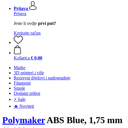
Prijava
Prijava
Jeste li ovdje
prvi put?
Kreirajte račun
Košarica
€ 0,00
Marke
3D printeri i više
Rezervni dijelovi i nadogradnje
Filamenti
Smole
Dodatni pribor
⚡ Sale
🔥 Noviteti
Polymaker
ABS Blue, 1,75 mm