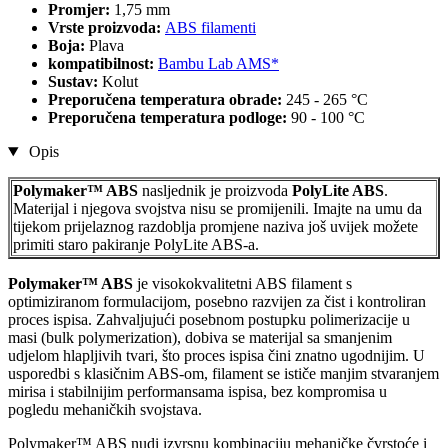
Promjer:
1,75 mm
Vrste proizvoda:
ABS filamenti
Boja:
Plava
kompatibilnost:
Bambu Lab AMS*
Sustav:
Kolut
Preporučena temperatura obrade:
245 - 265 °C
Preporučena temperatura podloge:
90 - 100 °C
Opis
Polymaker™ ABS
nasljednik je proizvoda
PolyLite ABS
.
Materijal i njegova svojstva nisu se promijenili. Imajte na umu da
tijekom prijelaznog razdoblja promjene naziva još uvijek možete
primiti staro pakiranje PolyLite ABS-a.
Polymaker™ ABS
je visokokvalitetni ABS filament s
optimiziranom formulacijom, posebno razvijen za čist i kontroliran
proces ispisa. Zahvaljujući posebnom postupku polimerizacije u
masi (bulk polymerization), dobiva se materijal sa smanjenim
udjelom hlapljivih tvari, što proces ispisa čini znatno ugodnijim. U
usporedbi s klasičnim ABS-om, filament se ističe manjim stvaranjem
mirisa i stabilnijim performansama ispisa, bez kompromisa u
pogledu mehaničkih svojstava.
Polymaker™ ABS nudi izvrsnu kombinaciju mehaničke čvrstoće i