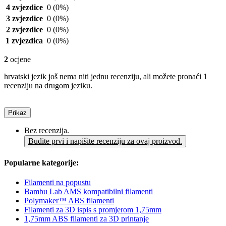
4 zvjezdice
0
(0%)
3 zvjezdice
0
(0%)
2 zvjezdice
0
(0%)
1 zvjezdica
0
(0%)
2
ocjene
hrvatski jezik još nema niti jednu recenziju, ali možete pronaći 1
recenziju na drugom jeziku.
Prikaz
Bez recenzija.
Budite prvi i napišite recenziju za ovaj proizvod.
Popularne kategorije:
Filamenti na popustu
Bambu Lab AMS kompatibilni filamenti
Polymaker™ ABS filamenti
Filamenti za 3D ispis s promjerom 1,75mm
1,75mm ABS filamenti za 3D printanje