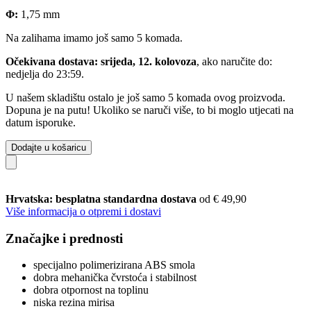
Φ:
1,75 mm
Na zalihama imamo još samo 5 komada.
Očekivana dostava: srijeda, 12. kolovoza
, ako naručite do:
nedjelja do 23:59
.
U našem skladištu ostalo je još samo 5 komada ovog proizvoda.
Dopuna je na putu! Ukoliko se naruči više, to bi moglo utjecati na
datum isporuke.
Dodajte u košaricu
Hrvatska: besplatna standardna dostava
od € 49,90
Više informacija o otpremi i dostavi
Značajke i prednosti
specijalno polimerizirana ABS smola
dobra mehanička čvrstoća i stabilnost
dobra otpornost na toplinu
niska rezina mirisa