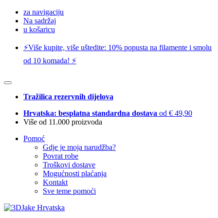
za navigaciju
Na sadržaj
u košaricu
⚡️Više kupite, više uštedite: 10% popusta na filamente i smolu
od 10 komada! ⚡️
Tražilica rezervnih dijelova
Hrvatska: besplatna standardna dostava
od € 49,90
Više od 11.000 proizvoda
Pomoć
Gdje je moja narudžba?
Povrat robe
Troškovi dostave
Mogućnosti plaćanja
Kontakt
Sve teme pomoći