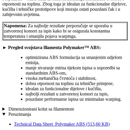
otpornosti na toplinu. Zbog toga je idealan za funkcionalne dijelove,
kućišta i tehničke prototipove koji moraju ostati pouzdani čak i u
zahtjevnim uvjetima.
Napomena:
Za najbolje rezultate preporučuje se uporaba u
zatvorenoj komori za ispis kako bi se osigurala konstantna
temperatura i smanjila pojava warpinga.
►
Pregled svojstava filamenta Polymaker™ ABS:
optimizirana ABS formulacija sa smanjenim udjelom
emisija,
manje stvaranje mirisa tijekom ispisa u usporedbi sa
standardnim ABS-om,
visoka mehanička čvrstoća i stabilnost,
dobra otpornost na toplinu za tehničke primjene,
idealan za funkcionalne dijelove i kućišta,
najbolji rezultati u zatvorenoj komori za ispis,
pouzdane performanse ispisa uz minimalan warping.
Dimenzionirani kolut sa filamentom
Preuzimanja
Technical Data Sheet_Polymaker ABS
(513,60 KB)