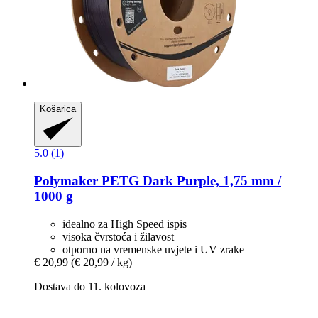
Košarica
5.0 (1)
Polymaker
PETG Dark Purple, 1,75 mm /
1000 g
idealno za High Speed ispis
visoka čvrstoća i žilavost
otporno na vremenske uvjete i UV zrake
€ 20,99
(€ 20,99 / kg)
Dostava do 11. kolovoza