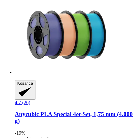
Košarica
4.7 (26)
Anycubic
PLA Special 4er-​Set, 1,75 mm (4.000
g)
-19%