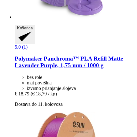
Košarica
5.0 (1)
Polymaker
Panchroma™ PLA Refill Matte
Lavender Purple, 1,75 mm / 1000 g
bez role
mat površina
izvrsno prianjanje slojeva
€ 18,79
(€ 18,79 / kg)
Dostava do 11. kolovoza