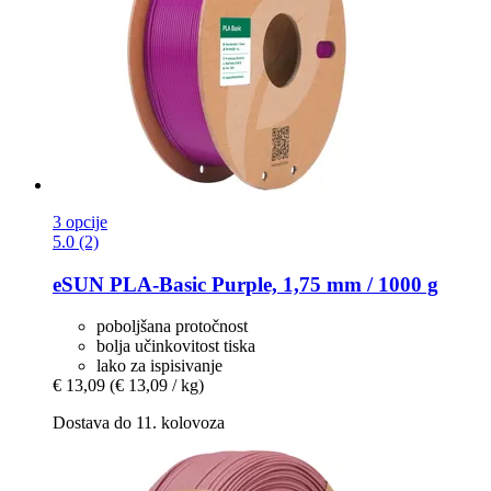
3 opcije
5.0 (2)
eSUN
PLA-​Basic Purple, 1,75 mm / 1000 g
poboljšana protočnost
bolja učinkovitost tiska
lako za ispisivanje
€ 13,09
(€ 13,09 / kg)
Dostava do 11. kolovoza