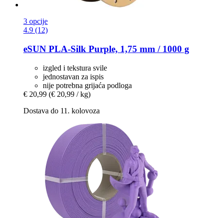
3 opcije
4.9 (12)
eSUN
PLA-​Silk Purple, 1,75 mm / 1000 g
izgled i tekstura svile
jednostavan za ispis
nije potrebna grijaća podloga
€ 20,99
(€ 20,99 / kg)
Dostava do 11. kolovoza