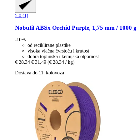
5.0 (1)
Nobufil
ABSx Orchid Purple, 1,75 mm / 1000 g
-10%
od reciklirane plastike
visoka vlačna čvrstoća i krutost
dobra toplinska i kemijska otpornost
€ 28,34
€ 31,49
(€ 28,34 / kg)
Dostava do 11. kolovoza