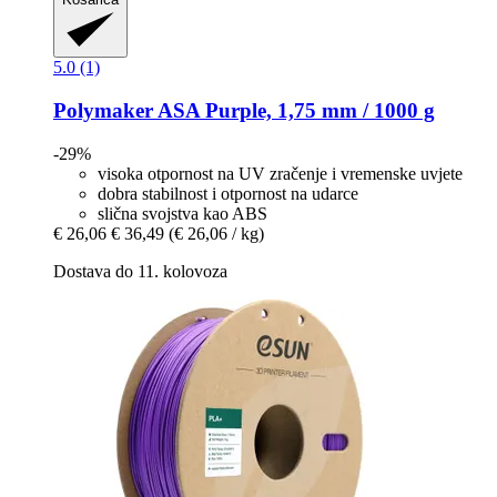
5.0 (1)
Polymaker
ASA Purple, 1,75 mm / 1000 g
-29%
visoka otpornost na UV zračenje i vremenske uvjete
dobra stabilnost i otpornost na udarce
slična svojstva kao ABS
€ 26,06
€ 36,49
(€ 26,06 / kg)
Dostava do 11. kolovoza