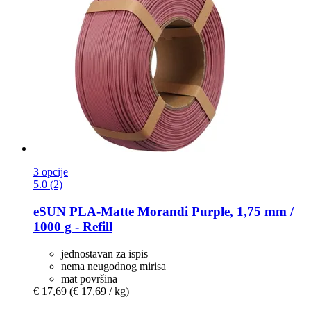
3 opcije
5.0 (2)
eSUN
PLA-​Matte Morandi Purple, 1,75 mm /
1000 g -​ Refill
jednostavan za ispis
nema neugodnog mirisa
mat površina
€ 17,69
(€ 17,69 / kg)