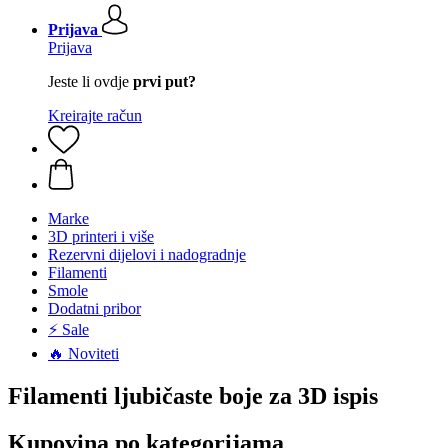
Prijava
Prijava
Jeste li ovdje
prvi put?
Kreirajte račun
Marke
3D printeri i više
Rezervni dijelovi i nadogradnje
Filamenti
Smole
Dodatni pribor
⚡ Sale
🔥 Noviteti
Filamenti ljubičaste boje za 3D ispis
Kupovina po kategorijama