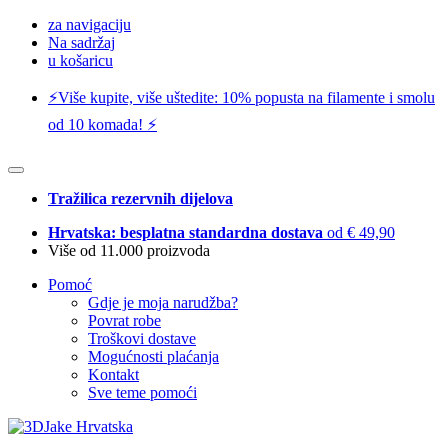
za navigaciju
Na sadržaj
u košaricu
⚡️Više kupite, više uštedite: 10% popusta na filamente i smolu
od 10 komada! ⚡️
Tražilica rezervnih dijelova
Hrvatska: besplatna standardna dostava
od € 49,90
Više od 11.000 proizvoda
Pomoć
Gdje je moja narudžba?
Povrat robe
Troškovi dostave
Mogućnosti plaćanja
Kontakt
Sve teme pomoći