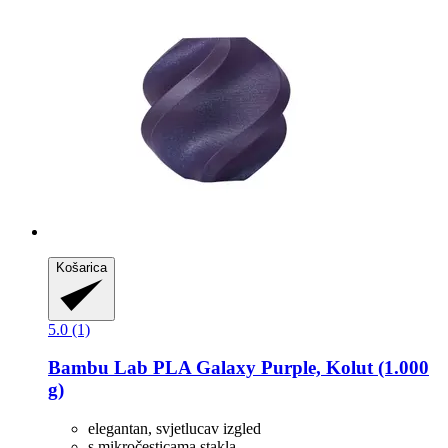
Košarica
5.0 (1)
Bambu Lab
PLA Galaxy Purple, Kolut (1.000
g)
elegantan, svjetlucav izgled
s mikročesticama stakla