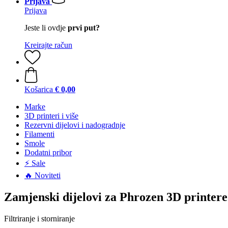
Prijava
Prijava
Jeste li ovdje
prvi put?
Kreirajte račun
Košarica
€ 0,00
Marke
3D printeri i više
Rezervni dijelovi i nadogradnje
Filamenti
Smole
Dodatni pribor
⚡ Sale
🔥 Noviteti
Zamjenski dijelovi za Phrozen 3D printere
Filtriranje i storniranje