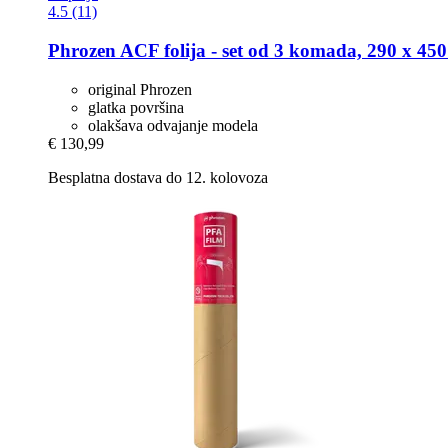
4.5 (11)
Phrozen
ACF folija -​ set od 3 komada, 290 x 4
original Phrozen
glatka površina
olakšava odvajanje modela
€ 130,99
Besplatna dostava do 12. kolovoza