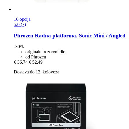
16 opcija
5.0 (7)
Phrozen
Radna platforma, Sonic Mini / Angled
-30%
originalni rezervni dio
od Phrozen
€ 36,74
€ 52,49
Dostava do 12. kolovoza