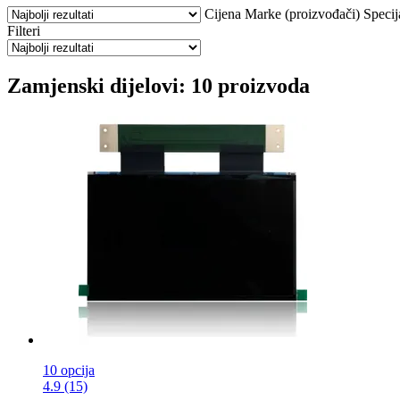
Cijena
Marke (proizvođači)
Specij
Filteri
Zamjenski dijelovi: 10 proizvoda
10 opcija
4.9 (15)