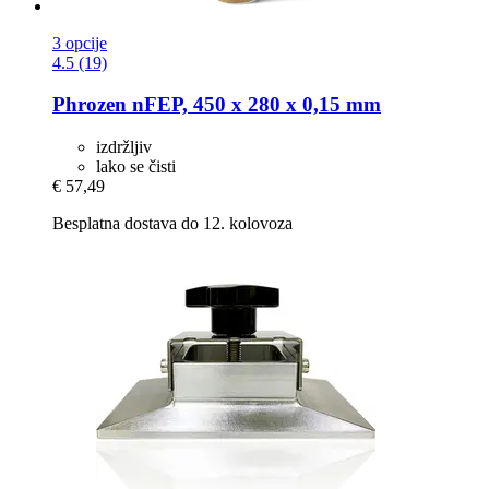
3 opcije
4.5 (19)
Phrozen
nFEP, 450 x 280 x 0,15 mm
izdržljiv
lako se čisti
€ 57,49
Besplatna dostava do 12. kolovoza