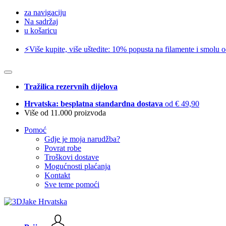
za navigaciju
Na sadržaj
u košaricu
⚡️Više kupite, više uštedite: 10% popusta na filamente i smolu 
Tražilica rezervnih dijelova
Hrvatska: besplatna standardna dostava
od € 49,90
Više od 11.000 proizvoda
Pomoć
Gdje je moja narudžba?
Povrat robe
Troškovi dostave
Mogućnosti plaćanja
Kontakt
Sve teme pomoći