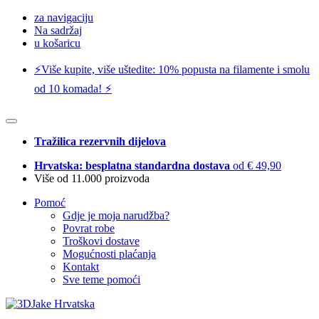
za navigaciju
Na sadržaj
u košaricu
⚡️Više kupite, više uštedite: 10% popusta na filamente i smolu
od 10 komada! ⚡️
Tražilica rezervnih dijelova
Hrvatska: besplatna standardna dostava
od € 49,90
Više od 11.000 proizvoda
Pomoć
Gdje je moja narudžba?
Povrat robe
Troškovi dostave
Mogućnosti plaćanja
Kontakt
Sve teme pomoći