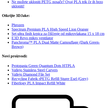
Ne možete ukloniti PETG nosače? Ovaj PLA trik će ih brzo
ukloniti!
Otkrijte 3DJake:
Phrozen
Spectrum Premium PLA High Speed Lion Orange
Set ultra finih krpica za čišćenje od mikrovlakana 15 x 18 cm
E3D Revo mikro ventilator
Panchroma™ PLA Dual Matte Camouflage (Dark Green-
Brown)
Novi proizvodi:
Protopasta Green Quantum Dots HTPLA
Vallejo Stainless Steel Carvers
Vallejo Diamond File Set
Recycling Fabrik rPETG Refill Sturer Esel (Grey)
Fiberlogy PLA Impact Refill White