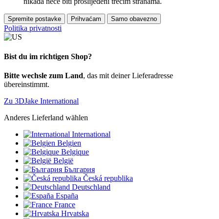
nikada neće biti proslijeđeni trećim stranama.
Spremite postavke
Prihvaćam
Samo obavezno
Politika privatnosti
Bist du im richtigen Shop?
Bitte wechsle zum Land
, das mit deiner Lieferadresse
übereinstimmt.
Zu 3DJake International
Anderes Lieferland wählen
International
Belgien
Belgique
België
България
Česká republika
Deutschland
España
France
Hrvatska