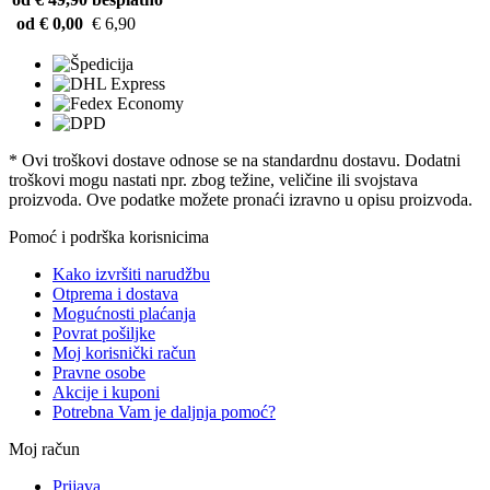
od € 0,00
€ 6,90
* Ovi troškovi dostave odnose se na standardnu ​​dostavu. Dodatni
troškovi mogu nastati npr. zbog težine, veličine ili svojstava
proizvoda. Ove podatke možete pronaći izravno u opisu proizvoda.
Pomoć i podrška korisnicima
Kako izvršiti narudžbu
Otprema i dostava
Mogućnosti plaćanja
Povrat pošiljke
Moj korisnički račun
Pravne osobe
Akcije i kuponi
Potrebna Vam je daljnja pomoć?
Moj račun
Prijava