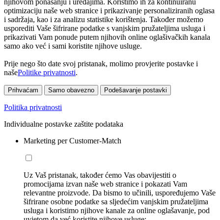
njihovom ponašanju i uređajima. Koristimo ih za kontinuiranu
optimizaciju naše web stranice i prikazivanje personaliziranih oglasa
i sadržaja, kao i za analizu statistike korištenja. Također možemo
usporediti Vaše šifrirane podatke s vanjskim pružateljima usluga i
prikazivati Vam ponude putem njihovih online oglašivačkih kanala
samo ako već i sami koristite njihove usluge.
Prije nego što date svoj pristanak, molimo provjerite postavke i
naše
Politike privatnosti
.
Prihvaćam
Samo obavezno
Podešavanje postavki
Politika privatnosti
Individualne postavke zaštite podataka
Marketing per Customer-Match
Uz Vaš pristanak, također ćemo Vas obavijestiti o
promocijama izvan naše web stranice i pokazati Vam
relevantne proizvode. Da bismo to učinili, uspoređujemo Vaše
šifrirane osobne podatke sa sljedećim vanjskim pružateljima
usluga i koristimo njihove kanale za online oglašavanje, pod
uvjetom da već koristite njihove usluge: