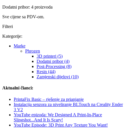
Dodatni pribor: 4 proizvoda
Sve cijene sa PDV-om.
Filteri
Kategorije:
Marke
Phrozen
3D printeri (5)
Dodatni pribor (4)
Post-Processing (8)
Resin (44)
Zamjenski dijelovi (10)
Aktualni članci:
PrintaFix Basic – rješenje za prianjanje
Instalacija senzora za niveliranje BLTouch na Creality Ender
3 V2
YouTube epizoda: We Designed A Print-In-Place
Slingshot...And It Is Scary!
YouTube Episode: 3D Print Any Texture You Want!