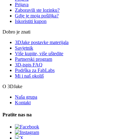
Prijava
Zaboravili ste lozinku?
Gdje je moja pošiljka?
Iskoristiti kupon
Dobro je znati
3DJake postavke materijala
Savjetnik
Više kupite, više uštedite
Partnerski program
3D-ispis FAQ
Podrška za FabLabs
Mi i naš okoliš
O 3DJake
Naša grupa
Kontakt
Pratite nas na