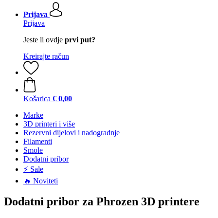
Prijava
Prijava
Jeste li ovdje
prvi put?
Kreirajte račun
Košarica
€ 0,00
Marke
3D printeri i više
Rezervni dijelovi i nadogradnje
Filamenti
Smole
Dodatni pribor
⚡ Sale
🔥 Noviteti
Dodatni pribor za Phrozen 3D printere