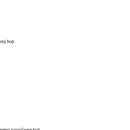
toj boji
ntno narančastoj boji