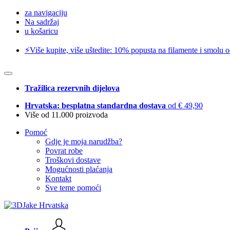
za navigaciju
Na sadržaj
u košaricu
⚡️Više kupite, više uštedite: 10% popusta na filamente i smolu 
Tražilica rezervnih dijelova
Hrvatska: besplatna standardna dostava
od € 49,90
Više od 11.000 proizvoda
Pomoć
Gdje je moja narudžba?
Povrat robe
Troškovi dostave
Mogućnosti plaćanja
Kontakt
Sve teme pomoći