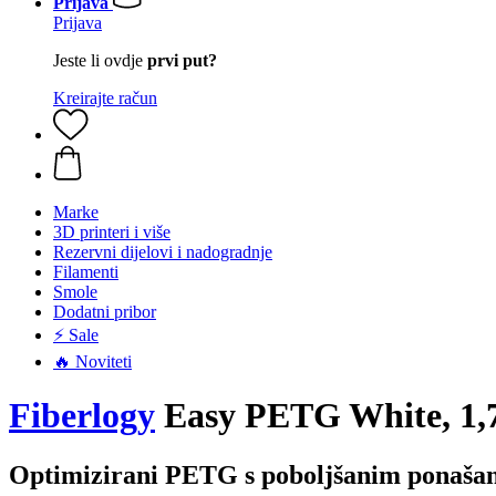
Prijava
Prijava
Jeste li ovdje
prvi put?
Kreirajte račun
Marke
3D printeri i više
Rezervni dijelovi i nadogradnje
Filamenti
Smole
Dodatni pribor
⚡ Sale
🔥 Noviteti
Fiberlogy
Easy PETG White, 1,7
Optimizirani PETG s poboljšanim ponašanje