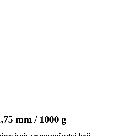
,75 mm / 1000 g
em ispisa u narančastoj boji