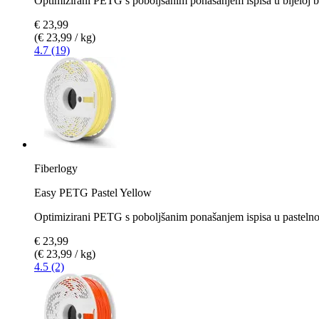
Optimizirani PETG s poboljšanim ponašanjem ispisa u bijeloj b
€ 23,99
(€ 23,99 / kg)
4.7 (19)
Fiberlogy
Easy PETG Pastel Yellow
Optimizirani PETG s poboljšanim ponašanjem ispisa u pastelno 
€ 23,99
(€ 23,99 / kg)
4.5 (2)