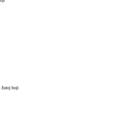
oji
žutoj boji