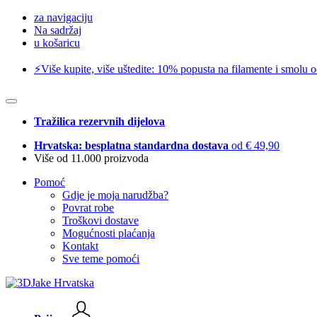
za navigaciju
Na sadržaj
u košaricu
⚡️Više kupite, više uštedite: 10% popusta na filamente i smolu 
Tražilica rezervnih dijelova
Hrvatska: besplatna standardna dostava
od € 49,90
Više od 11.000 proizvoda
Pomoć
Gdje je moja narudžba?
Povrat robe
Troškovi dostave
Mogućnosti plaćanja
Kontakt
Sve teme pomoći