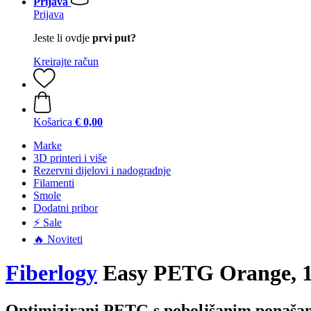
Prijava
Prijava
Jeste li ovdje
prvi put?
Kreirajte račun
Košarica
€ 0,00
Marke
3D printeri i više
Rezervni dijelovi i nadogradnje
Filamenti
Smole
Dodatni pribor
⚡ Sale
🔥 Noviteti
Fiberlogy
Easy PETG Orange, 1
Optimizirani PETG s poboljšanim ponašanj