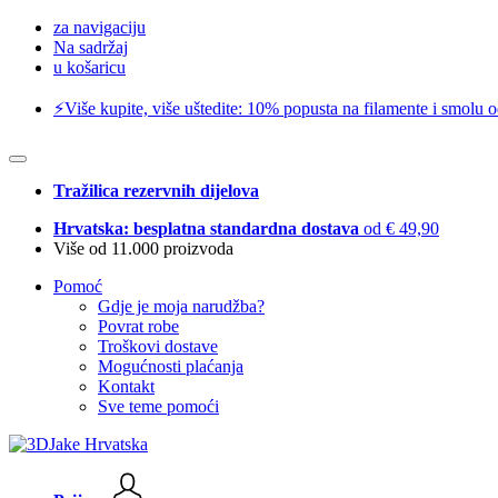
za navigaciju
Na sadržaj
u košaricu
⚡️Više kupite, više uštedite: 10% popusta na filamente i smolu 
Tražilica rezervnih dijelova
Hrvatska: besplatna standardna dostava
od € 49,90
Više od 11.000 proizvoda
Pomoć
Gdje je moja narudžba?
Povrat robe
Troškovi dostave
Mogućnosti plaćanja
Kontakt
Sve teme pomoći