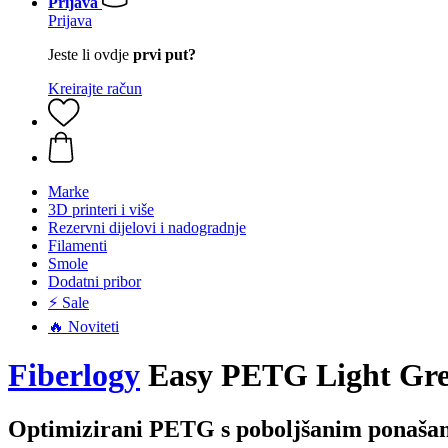
Prijava
Prijava
Jeste li ovdje
prvi put?
Kreirajte račun
Marke
3D printeri i više
Rezervni dijelovi i nadogradnje
Filamenti
Smole
Dodatni pribor
⚡ Sale
🔥 Noviteti
Fiberlogy
Easy PETG Light Gree
Optimizirani PETG s poboljšanim ponašanj