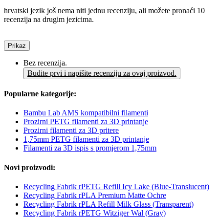
hrvatski jezik još nema niti jednu recenziju, ali možete pronaći 10
recenzija na drugim jezicima.
Prikaz
Bez recenzija.
Budite prvi i napišite recenziju za ovaj proizvod.
Popularne kategorije:
Bambu Lab AMS kompatibilni filamenti
Prozirni PETG filamenti za 3D printanje
Prozirni filamenti za 3D pritere
1,75mm PETG filamenti za 3D printanje
Filamenti za 3D ispis s promjerom 1,75mm
Novi proizvodi:
Recycling Fabrik rPETG Refill Icy Lake (Blue-Translucent)
Recycling Fabrik rPLA Premium Matte Ochre
Recycling Fabrik rPLA Refill Milk Glass (Transparent)
Recycling Fabrik rPETG Witziger Wal (Gray)