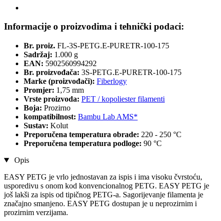
Informacije o proizvodima i tehnički podaci:
Br. proiz.
FL-3S-PETG.E-PURETR-100-175
Sadržaj:
1.000 g
EAN:
5902560994292
Br. proizvođača:
3S-PETG.E-PURETR-100-175
Marke (proizvođači):
Fiberlogy
Promjer:
1,75 mm
Vrste proizvoda:
PET / kopoliester filamenti
Boja:
Prozirno
kompatibilnost:
Bambu Lab AMS*
Sustav:
Kolut
Preporučena temperatura obrade:
220 - 250 °C
Preporučena temperatura podloge:
90 °C
Opis
EASY PETG je vrlo jednostavan za ispis i ima visoku čvrstoću,
usporedivu s onom kod konvencionalnog PETG. EASY PETG je
još lakši za ispis od tipičnog PETG-a. Sagorijevanje filamenta je
značajno smanjeno. EASY PETG dostupan je u neprozirnim i
prozirnim verzijama.