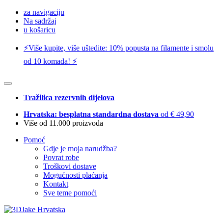
za navigaciju
Na sadržaj
u košaricu
⚡️Više kupite, više uštedite: 10% popusta na filamente i smolu
od 10 komada! ⚡️
Tražilica rezervnih dijelova
Hrvatska: besplatna standardna dostava
od € 49,90
Više od 11.000 proizvoda
Pomoć
Gdje je moja narudžba?
Povrat robe
Troškovi dostave
Mogućnosti plaćanja
Kontakt
Sve teme pomoći