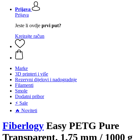
Prijava
Prijava
Jeste li ovdje
prvi put?
Kreirajte račun
Marke
3D printeri i više
Rezervni dijelovi i nadogradnje
Filamenti
Smole
Dodatni pribor
⚡ Sale
🔥 Noviteti
Fiberlogy
Easy PETG Pure
Transparent, 1,75 mm / 1000 g