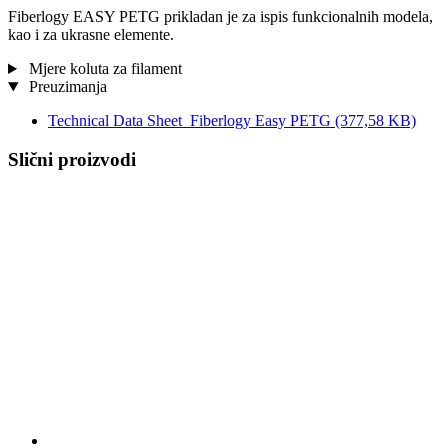
Fiberlogy EASY PETG prikladan je za ispis funkcionalnih modela,
kao i za ukrasne elemente.
Mjere koluta za filament
Preuzimanja
Technical Data Sheet_Fiberlogy Easy PETG
(377,58 KB)
Slični proizvodi