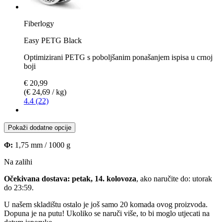
Fiberlogy
Easy PETG Black
Optimizirani PETG s poboljšanim ponašanjem ispisa u crnoj
boji
€ 20,99
(€ 24,69 / kg)
4.4 (22)
Pokaži dodatne opcije
Φ:
1,75 mm / 1000 g
Na zalihi
Očekivana dostava: petak, 14. kolovoza
, ako naručite do:
utorak
do 23:59
.
U našem skladištu ostalo je još samo 20 komada ovog proizvoda.
Dopuna je na putu! Ukoliko se naruči više, to bi moglo utjecati na