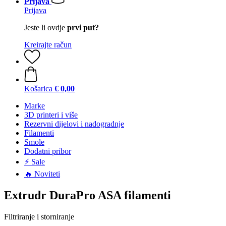
Prijava
Prijava
Jeste li ovdje
prvi put?
Kreirajte račun
Košarica
€ 0,00
Marke
3D printeri i više
Rezervni dijelovi i nadogradnje
Filamenti
Smole
Dodatni pribor
⚡ Sale
🔥 Noviteti
Extrudr DuraPro ASA filamenti
Filtriranje i storniranje