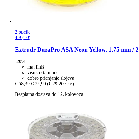
2 opcije
4.9 (10)
Extrudr
DuraPro ASA Neon Yellow, 1,75 mm / 2
-20%
mat finiš
visoka stabilnost
dobro prianjanje slojeva
€ 58,39
€ 72,99
(€ 29,20 / kg)
Besplatna dostava do 12. kolovoza