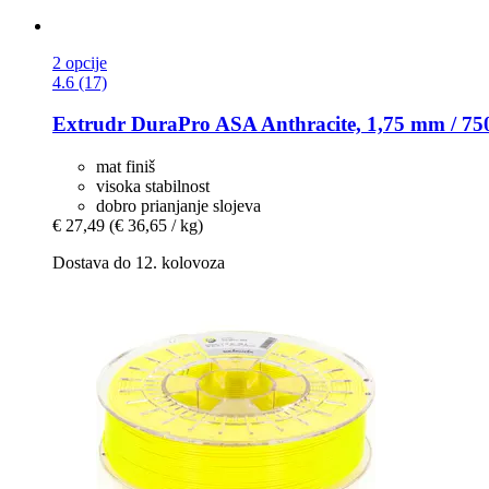
2 opcije
4.6 (17)
Extrudr
DuraPro ASA Anthracite, 1,75 mm / 75
mat finiš
visoka stabilnost
dobro prianjanje slojeva
€ 27,49
(€ 36,65 / kg)
Dostava do 12. kolovoza