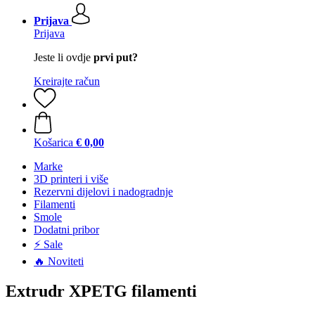
Prijava
Prijava
Jeste li ovdje
prvi put?
Kreirajte račun
Košarica
€ 0,00
Marke
3D printeri i više
Rezervni dijelovi i nadogradnje
Filamenti
Smole
Dodatni pribor
⚡ Sale
🔥 Noviteti
Extrudr XPETG filamenti