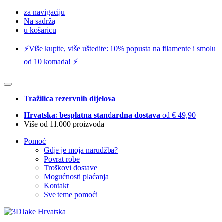
za navigaciju
Na sadržaj
u košaricu
⚡️Više kupite, više uštedite: 10% popusta na filamente i smolu
od 10 komada! ⚡️
Tražilica rezervnih dijelova
Hrvatska: besplatna standardna dostava
od € 49,90
Više od 11.000 proizvoda
Pomoć
Gdje je moja narudžba?
Povrat robe
Troškovi dostave
Mogućnosti plaćanja
Kontakt
Sve teme pomoći