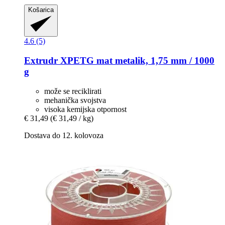
Košarica
4.6 (5)
Extrudr
XPETG mat metalik, 1,75 mm / 1000
g
može se reciklirati
mehanička svojstva
visoka kemijska otpornost
€ 31,49
(€ 31,49 / kg)
Dostava do 12. kolovoza