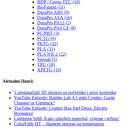
BDP / Green-TEC (19)
BioFusion (11)
DuraPro ABS (9)
DuraPro ASA (16)
DuraPro PA12 (2)
DuraPro PA6 GF (8)
PC/PBT (3)
PCTG (9)
PETG (32)
PLA (31)
PLA NX-2 (22)
Spezial (5)
TPU (18)
XPETG (10)
Aktualni članci:
5 pristupačnih 3D skenera za početnike i nove korisnike
YouTube Episode: Bambu Lab A1 mini Combo: Game
Changer or Gimmick?
YouTube Episode: Leather Bag Part Deux: Electric
Boogaloo!
Lightning Infill: Kako uštedjeti materijal, vrijeme i težinu!
ColorFabb HT – filament otporan na temperaturu