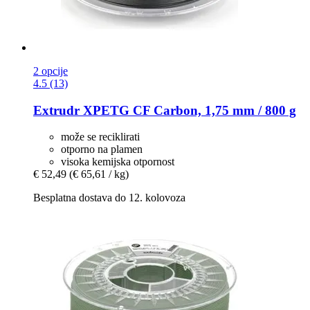
2 opcije
4.5 (13)
Extrudr
XPETG CF Carbon, 1,75 mm / 800 g
može se reciklirati
otporno na plamen
visoka kemijska otpornost
€ 52,49
(€ 65,61 / kg)
Besplatna dostava do 12. kolovoza