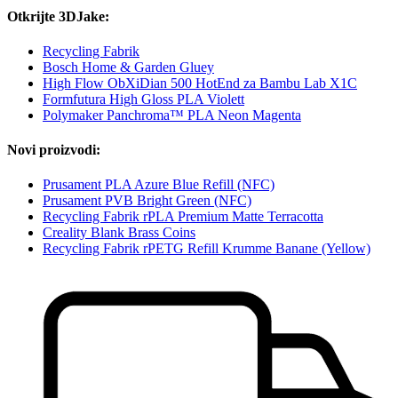
Otkrijte 3DJake:
Recycling Fabrik
Bosch Home & Garden Gluey
High Flow ObXiDian 500 HotEnd za Bambu Lab X1C
Formfutura High Gloss PLA Violett
Polymaker Panchroma™ PLA Neon Magenta
Novi proizvodi:
Prusament PLA Azure Blue Refill (NFC)
Prusament PVB Bright Green (NFC)
Recycling Fabrik rPLA Premium Matte Terracotta
Creality Blank Brass Coins
Recycling Fabrik rPETG Refill Krumme Banane (Yellow)