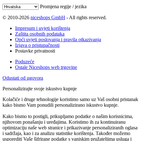
Promjena regije / jezika
© 2010-2026
niceshops GmbH
- All rights reserved.
Impresum i uvjeti korištenja
Zaštita osobnih podataka
Opći uvjeti poslovanja i pravila otkazivanja
Izjava o pristupačnosti
Postavke privatnosti
Poduzeće
Ostale Niceshops web trgovine
Odustati od ugovora
Personalizirajte svoje iskustvo kupnje
Kolačiće i druge tehnologije koristimo samo uz Vaš osobni pristanak
kako bismo Vam ponudili personalizirano iskustvo kupnje.
Kako bismo to postigli, prikupljamo podatke o našim korisnicima,
njihovom ponašanju i uređajima. Koristimo ih za kontinuiranu
optimizaciju naše web stranice i prikazivanje personaliziranih oglasa
i sadržaja, kao i za analizu statistike korištenja. Također možemo
usporediti Vaše šifrirane podatke s vanjskim pružateljima usluga i