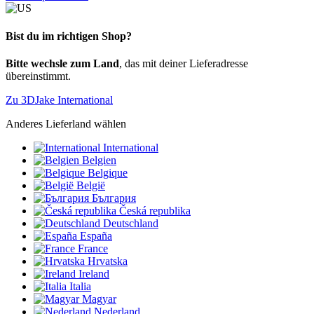
Bist du im richtigen Shop?
Bitte wechsle zum Land
, das mit deiner Lieferadresse
übereinstimmt.
Zu 3DJake International
Anderes Lieferland wählen
International
Belgien
Belgique
België
България
Česká republika
Deutschland
España
France
Hrvatska
Ireland
Italia
Magyar
Nederland