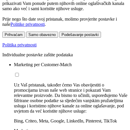
prikazivati Vam ponude putem njihovih online oglašivačkih kanala
samo ako već i sami koristite njihove usluge.
Prije nego što date svoj pristanak, molimo provjerite postavke i
naše
Politike privatnosti
.
Prihvaćam
Samo obavezno
Podešavanje postavki
Politika privatnosti
Individualne postavke zaštite podataka
Marketing per Customer-Match
Uz Vaš pristanak, također ćemo Vas obavijestiti o
promocijama izvan naše web stranice i pokazati Vam
relevantne proizvode. Da bismo to učinili, uspoređujemo Vaše
šifrirane osobne podatke sa sljedećim vanjskim pružateljima
usluga i koristimo njihove kanale za online oglašavanje, pod
uvjetom da već koristite njihove usluge:
Bing, Criteo, Meta, Google, LinkedIn, Pinterest, TikTok