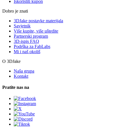
Iskoristiti kupon
Dobro je znati
3DJake postavke materijala
Savjetnik
Više kupite, više uštedite
Partnerski program
3D-ispis FAQ
Podrška za FabLabs
Mi i naš okoliš
O 3DJake
Naša grupa
Kontakt
Pratite nas na