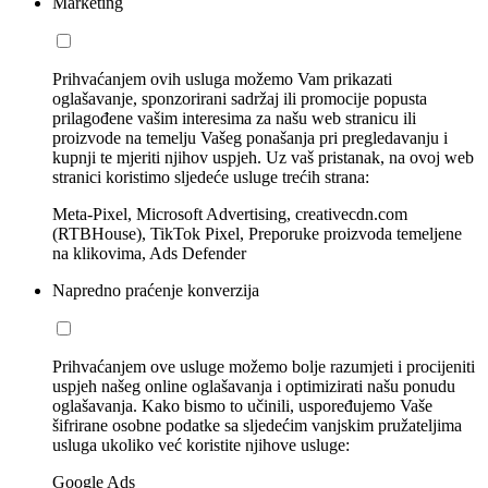
Marketing
Prihvaćanjem ovih usluga možemo Vam prikazati
oglašavanje, sponzorirani sadržaj ili promocije popusta
prilagođene vašim interesima za našu web stranicu ili
proizvode na temelju Vašeg ponašanja pri pregledavanju i
kupnji te mjeriti njihov uspjeh. Uz vaš pristanak, na ovoj web
stranici koristimo sljedeće usluge trećih strana:
Meta-Pixel, Microsoft Advertising, creativecdn.com
(RTBHouse), TikTok Pixel, Preporuke proizvoda temeljene
na klikovima, Ads Defender
Napredno praćenje konverzija
Prihvaćanjem ove usluge možemo bolje razumjeti i procijeniti
uspjeh našeg online oglašavanja i optimizirati našu ponudu
oglašavanja. Kako bismo to učinili, uspoređujemo Vaše
šifrirane osobne podatke sa sljedećim vanjskim pružateljima
usluga ukoliko već koristite njihove usluge:
Google Ads