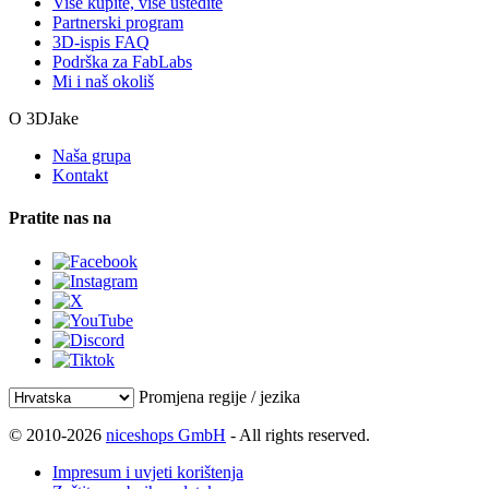
Više kupite, više uštedite
Partnerski program
3D-ispis FAQ
Podrška za FabLabs
Mi i naš okoliš
O 3DJake
Naša grupa
Kontakt
Pratite nas na
Promjena regije / jezika
© 2010-2026
niceshops GmbH
- All rights reserved.
Impresum i uvjeti korištenja