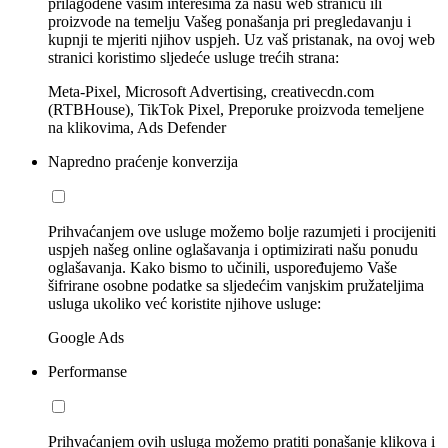
prilagođene vašim interesima za našu web stranicu ili
proizvode na temelju Vašeg ponašanja pri pregledavanju i
kupnji te mjeriti njihov uspjeh. Uz vaš pristanak, na ovoj web
stranici koristimo sljedeće usluge trećih strana:
Meta-Pixel, Microsoft Advertising, creativecdn.com
(RTBHouse), TikTok Pixel, Preporuke proizvoda temeljene
na klikovima, Ads Defender
Napredno praćenje konverzija
Prihvaćanjem ove usluge možemo bolje razumjeti i procijeniti
uspjeh našeg online oglašavanja i optimizirati našu ponudu
oglašavanja. Kako bismo to učinili, uspoređujemo Vaše
šifrirane osobne podatke sa sljedećim vanjskim pružateljima
usluga ukoliko već koristite njihove usluge:
Google Ads
Performanse
Prihvaćanjem ovih usluga možemo pratiti ponašanje klikova i