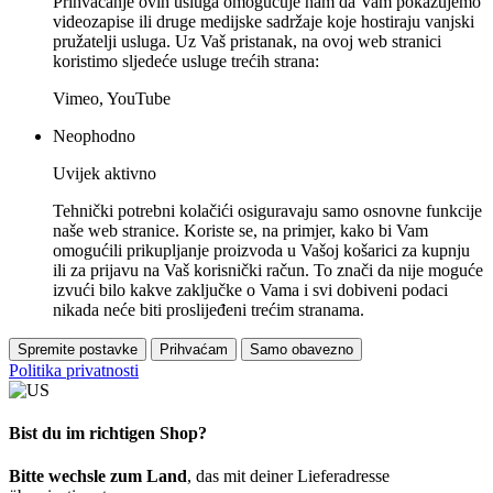
Prihvaćanje ovih usluga omogućuje nam da Vam pokazujemo
videozapise ili druge medijske sadržaje koje hostiraju vanjski
pružatelji usluga. Uz Vaš pristanak, na ovoj web stranici
koristimo sljedeće usluge trećih strana:
Vimeo, YouTube
Neophodno
Uvijek aktivno
Tehnički potrebni kolačići osiguravaju samo osnovne funkcije
naše web stranice. Koriste se, na primjer, kako bi Vam
omogućili prikupljanje proizvoda u Vašoj košarici za kupnju
ili za prijavu na Vaš korisnički račun. To znači da nije moguće
izvući bilo kakve zaključke o Vama i svi dobiveni podaci
nikada neće biti proslijeđeni trećim stranama.
Spremite postavke
Prihvaćam
Samo obavezno
Politika privatnosti
Bist du im richtigen Shop?
Bitte wechsle zum Land
, das mit deiner Lieferadresse