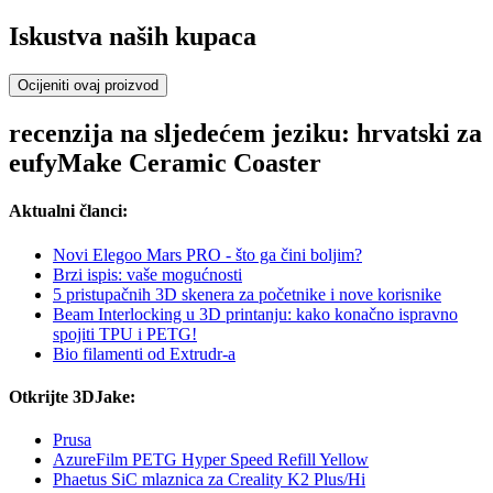
Iskustva naših kupaca
Ocijeniti ovaj proizvod
recenzija na sljedećem jeziku: hrvatski za
eufyMake Ceramic Coaster
Aktualni članci:
Novi Elegoo Mars PRO - što ga čini boljim?
Brzi ispis: vaše mogućnosti
5 pristupačnih 3D skenera za početnike i nove korisnike
Beam Interlocking u 3D printanju: kako konačno ispravno
spojiti TPU i PETG!
Bio filamenti od Extrudr-a
Otkrijte 3DJake:
Prusa
AzureFilm PETG Hyper Speed Refill Yellow
Phaetus SiC mlaznica za Creality K2 Plus/Hi