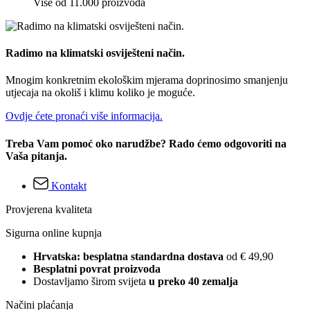
Više od 11.000 proizvoda
Radimo na klimatski osviješteni način.
Mnogim konkretnim ekološkim mjerama doprinosimo smanjenju
utjecaja na okoliš i klimu koliko je moguće.
Ovdje ćete pronaći više informacija.
Treba Vam pomoć oko narudžbe? Rado ćemo odgovoriti na
Vaša pitanja.
Kontakt
Provjerena kvaliteta
Sigurna online kupnja
Hrvatska: besplatna standardna dostava
od € 49,90
Besplatni povrat proizvoda
Dostavljamo širom svijeta
u preko 40 zemalja
Načini plaćanja