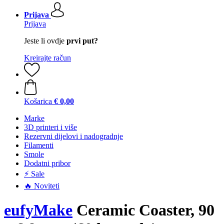
Prijava
Prijava
Jeste li ovdje
prvi put?
Kreirajte račun
Košarica
€ 0,00
Marke
3D printeri i više
Rezervni dijelovi i nadogradnje
Filamenti
Smole
Dodatni pribor
⚡ Sale
🔥 Noviteti
eufyMake
Ceramic Coaster, 90