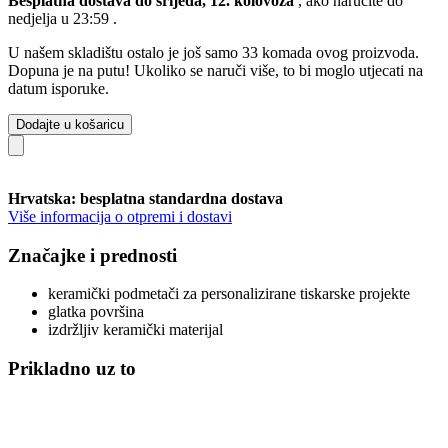
Besplatna dostava do srijeda, 12. kolovoza
, ako naručite do
nedjelja u 23:59
.
U našem skladištu ostalo je još samo 33 komada ovog proizvoda.
Dopuna je na putu! Ukoliko se naruči više, to bi moglo utjecati na
datum isporuke.
Dodajte u košaricu
Hrvatska: besplatna standardna dostava
Više informacija o otpremi i dostavi
Značajke i prednosti
keramički podmetači za personalizirane tiskarske projekte
glatka površina
izdržljiv keramički materijal
Prikladno uz to