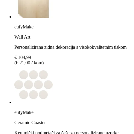
eufyMake
Wall Art
Personalizirana zidna dekoracija s visokokvalitetnim tiskom
€ 104,99
(€ 21,00 / kom)
eufyMake
Ceramic Coaster
Keramički podmetači za čaše za personalizirane uzorke