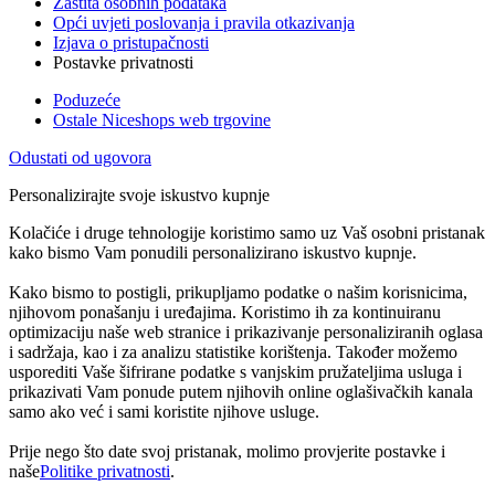
Zaštita osobnih podataka
Opći uvjeti poslovanja i pravila otkazivanja
Izjava o pristupačnosti
Postavke privatnosti
Poduzeće
Ostale Niceshops web trgovine
Odustati od ugovora
Personalizirajte svoje iskustvo kupnje
Kolačiće i druge tehnologije koristimo samo uz Vaš osobni pristanak
kako bismo Vam ponudili personalizirano iskustvo kupnje.
Kako bismo to postigli, prikupljamo podatke o našim korisnicima,
njihovom ponašanju i uređajima. Koristimo ih za kontinuiranu
optimizaciju naše web stranice i prikazivanje personaliziranih oglasa
i sadržaja, kao i za analizu statistike korištenja. Također možemo
usporediti Vaše šifrirane podatke s vanjskim pružateljima usluga i
prikazivati Vam ponude putem njihovih online oglašivačkih kanala
samo ako već i sami koristite njihove usluge.
Prije nego što date svoj pristanak, molimo provjerite postavke i
naše
Politike privatnosti
.