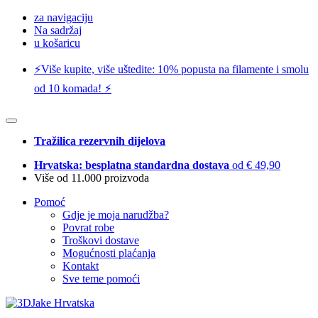
za navigaciju
Na sadržaj
u košaricu
⚡️Više kupite, više uštedite: 10% popusta na filamente i smolu
od 10 komada! ⚡️
Tražilica rezervnih dijelova
Hrvatska: besplatna standardna dostava
od € 49,90
Više od 11.000 proizvoda
Pomoć
Gdje je moja narudžba?
Povrat robe
Troškovi dostave
Mogućnosti plaćanja
Kontakt
Sve teme pomoći