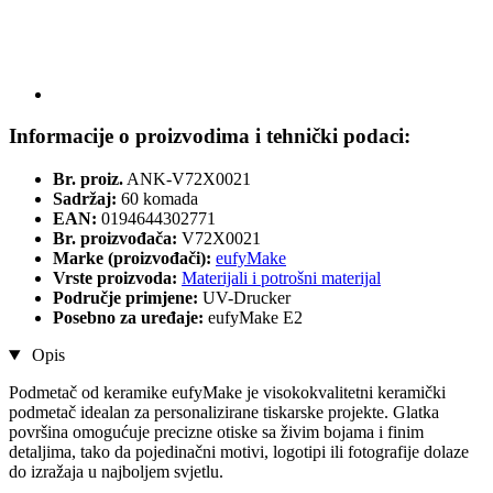
Informacije o proizvodima i tehnički podaci:
Br. proiz.
ANK-V72X0021
Sadržaj:
60 komada
EAN:
0194644302771
Br. proizvođača:
V72X0021
Marke (proizvođači):
eufyMake
Vrste proizvoda:
Materijali i potrošni materijal
Područje primjene:
UV-Drucker
Posebno za uređaje:
eufyMake E2
Opis
Podmetač od keramike eufyMake je visokokvalitetni keramički
podmetač idealan za personalizirane tiskarske projekte. Glatka
površina omogućuje precizne otiske sa živim bojama i finim
detaljima, tako da pojedinačni motivi, logotipi ili fotografije dolaze
do izražaja u najboljem svjetlu.