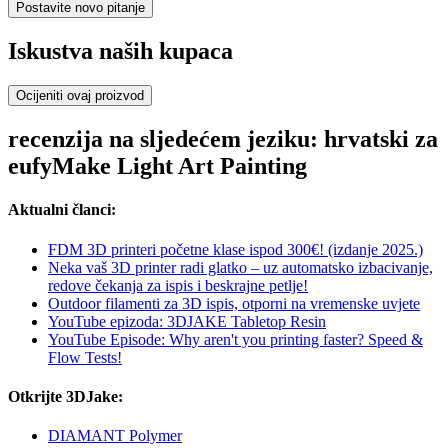
Postavite novo pitanje
Iskustva naših kupaca
Ocijeniti ovaj proizvod
recenzija na sljedećem jeziku: hrvatski za
eufyMake Light Art Painting
Aktualni članci:
FDM 3D printeri početne klase ispod 300€! (izdanje 2025.)
Neka vaš 3D printer radi glatko – uz automatsko izbacivanje,
redove čekanja za ispis i beskrajne petlje!
Outdoor filamenti za 3D ispis, otporni na vremenske uvjete
YouTube epizoda: 3DJAKE Tabletop Resin
YouTube Episode: Why aren't you printing faster? Speed &
Flow Tests!
Otkrijte 3DJake:
DIAMANT Polymer