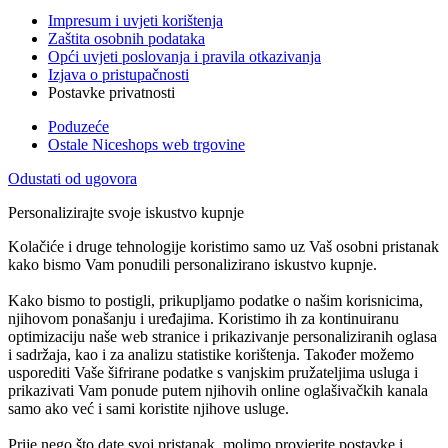
Impresum i uvjeti korištenja
Zaštita osobnih podataka
Opći uvjeti poslovanja i pravila otkazivanja
Izjava o pristupačnosti
Postavke privatnosti
Poduzeće
Ostale Niceshops web trgovine
Odustati od ugovora
Personalizirajte svoje iskustvo kupnje
Kolačiće i druge tehnologije koristimo samo uz Vaš osobni pristanak
kako bismo Vam ponudili personalizirano iskustvo kupnje.
Kako bismo to postigli, prikupljamo podatke o našim korisnicima,
njihovom ponašanju i uređajima. Koristimo ih za kontinuiranu
optimizaciju naše web stranice i prikazivanje personaliziranih oglasa
i sadržaja, kao i za analizu statistike korištenja. Također možemo
usporediti Vaše šifrirane podatke s vanjskim pružateljima usluga i
prikazivati Vam ponude putem njihovih online oglašivačkih kanala
samo ako već i sami koristite njihove usluge.
Prije nego što date svoj pristanak, molimo provjerite postavke i