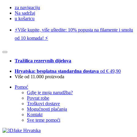
za navigaciju
Na sadržaj
u košaricu
⚡️Više kupite, više uštedite: 10% popusta na filamente i smolu
od 10 komada! ⚡️
Tražilica rezervnih dijelova
Hrvatska: besplatna standardna dostava
od € 49,90
Više od 11.000 proizvoda
Pomoć
Gdje je moja narudžba?
Povrat robe
Troškovi dostave
Mogućnosti plaćanja
Kontakt
Sve teme pomoći