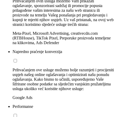
Prihvaćanjem ovih usluga možemo Vam prikazati
oglašavanje, sponzorirani sadržaj ili promocije popusta
prilagođene vašim interesima za našu web stranicu ili
proizvode na temelju Vašeg ponašanja pri pregledavanju i
kupnji te mjeriti njihov uspjeh. Uz vaš pristanak, na ovoj web
stranici koristimo sljedeće usluge trećih strana:
Meta-Pixel, Microsoft Advertising, creativecdn.com
(RTBHouse), TikTok Pixel, Preporuke proizvoda temeljene
na klikovima, Ads Defender
Napredno praćenje konverzija
Prihvaćanjem ove usluge možemo bolje razumjeti i procijeniti
uspjeh našeg online oglašavanja i optimizirati našu ponudu
oglašavanja. Kako bismo to učinili, uspoređujemo Vaše
šifrirane osobne podatke sa sljedećim vanjskim pružateljima
usluga ukoliko već koristite njihove usluge:
Google Ads
Performanse