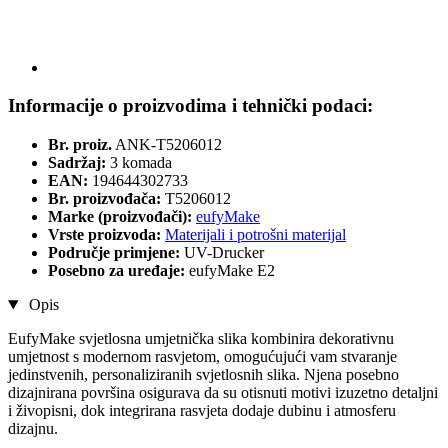
Informacije o proizvodima i tehnički podaci:
Br. proiz.
ANK-T5206012
Sadržaj:
3 komada
EAN:
194644302733
Br. proizvođača:
T5206012
Marke (proizvođači):
eufyMake
Vrste proizvoda:
Materijali i potrošni materijal
Područje primjene:
UV-Drucker
Posebno za uređaje:
eufyMake E2
Opis
EufyMake svjetlosna umjetnička slika kombinira dekorativnu
umjetnost s modernom rasvjetom, omogućujući vam stvaranje
jedinstvenih, personaliziranih svjetlosnih slika. Njena posebno
dizajnirana površina osigurava da su otisnuti motivi izuzetno detaljni
i živopisni, dok integrirana rasvjeta dodaje dubinu i atmosferu
dizajnu.