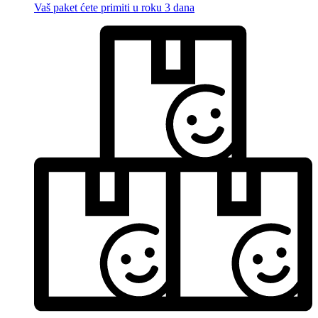
Vaš paket ćete primiti u roku 3 dana