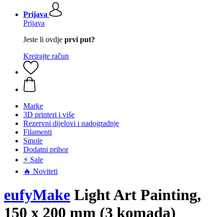
Prijava
Prijava
Jeste li ovdje
prvi put?
Kreirajte račun
Marke
3D printeri i više
Rezervni dijelovi i nadogradnje
Filamenti
Smole
Dodatni pribor
⚡ Sale
🔥 Noviteti
eufyMake
Light Art Painting,
150 x 200 mm (3 komada)