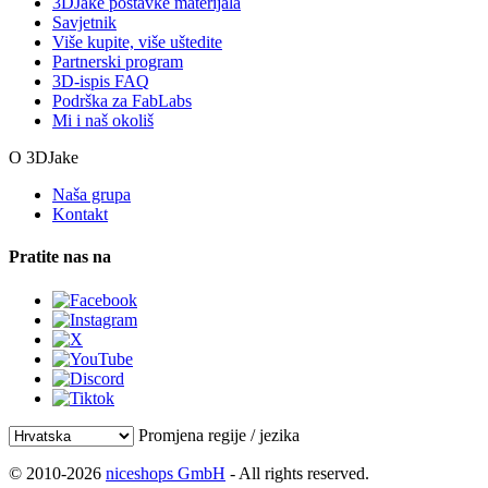
3DJake postavke materijala
Savjetnik
Više kupite, više uštedite
Partnerski program
3D-ispis FAQ
Podrška za FabLabs
Mi i naš okoliš
O 3DJake
Naša grupa
Kontakt
Pratite nas na
Promjena regije / jezika
© 2010-2026
niceshops GmbH
- All rights reserved.