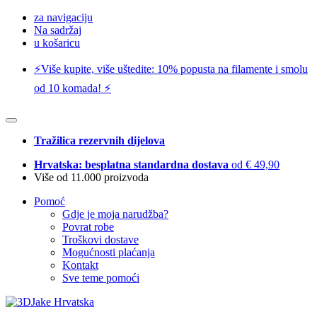
za navigaciju
Na sadržaj
u košaricu
⚡️Više kupite, više uštedite: 10% popusta na filamente i smolu
od 10 komada! ⚡️
Tražilica rezervnih dijelova
Hrvatska: besplatna standardna dostava
od € 49,90
Više od 11.000 proizvoda
Pomoć
Gdje je moja narudžba?
Povrat robe
Troškovi dostave
Mogućnosti plaćanja
Kontakt
Sve teme pomoći