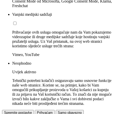
Consent Mode od Microsofta, Google Consent Mode, Klarna,
Freshchat
Vanjski medijski sadržaji
Prihvaćanje ovih usluga omogućuje nam da Vam pokazujemo
videozapise ili druge medijske sadržaje koje hostiraju vanjski
pružatelji usluga. Uz Vaš pristanak, na ovoj web stranici
koristimo sljedeće usluge trećih strana:
Vimeo, YouTube
Neophodno
Uvijek aktivno
Tehnički potrebni kolačići osiguravaju samo osnovne funkcije
naše web stranice. Koriste se, na primjer, kako bi Vam
omogućili prikupljanje proizvoda u Vašoj košarici za kupnju
ili za prijavu na Vaš korisnički račun. To znači da nije moguće
izvući bilo kakve zaključke o Vama i svi dobiveni podaci
nikada neće biti proslijeđeni trećim stranama.
Spremite postavke
Prihvaćam
Samo obavezno