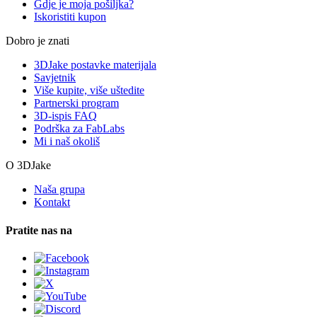
Gdje je moja pošiljka?
Iskoristiti kupon
Dobro je znati
3DJake postavke materijala
Savjetnik
Više kupite, više uštedite
Partnerski program
3D-ispis FAQ
Podrška za FabLabs
Mi i naš okoliš
O 3DJake
Naša grupa
Kontakt
Pratite nas na