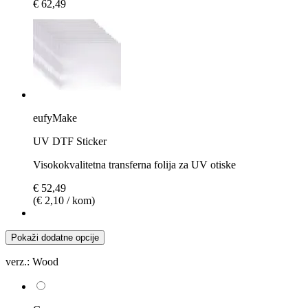
€ 62,49
eufyMake
UV DTF Sticker
Visokokvalitetna transferna folija za UV otiske
€ 52,49
(€ 2,10 / kom)
Pokaži dodatne opcije
verz.:
Wood