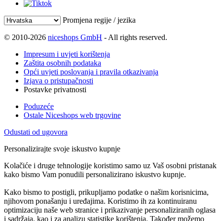
Promjena regije / jezika
© 2010-2026
niceshops GmbH
- All rights reserved.
Impresum i uvjeti korištenja
Zaštita osobnih podataka
Opći uvjeti poslovanja i pravila otkazivanja
Izjava o pristupačnosti
Postavke privatnosti
Poduzeće
Ostale Niceshops web trgovine
Odustati od ugovora
Personalizirajte svoje iskustvo kupnje
Kolačiće i druge tehnologije koristimo samo uz Vaš osobni pristanak
kako bismo Vam ponudili personalizirano iskustvo kupnje.
Kako bismo to postigli, prikupljamo podatke o našim korisnicima,
njihovom ponašanju i uređajima. Koristimo ih za kontinuiranu
optimizaciju naše web stranice i prikazivanje personaliziranih oglasa
i sadržaja, kao i za analizu statistike korištenja. Također možemo