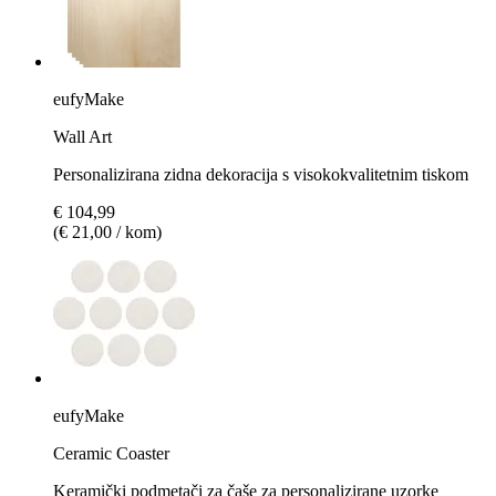
eufyMake
Wall Art
Personalizirana zidna dekoracija s visokokvalitetnim tiskom
€ 104,99
(€ 21,00 / kom)
eufyMake
Ceramic Coaster
Keramički podmetači za čaše za personalizirane uzorke