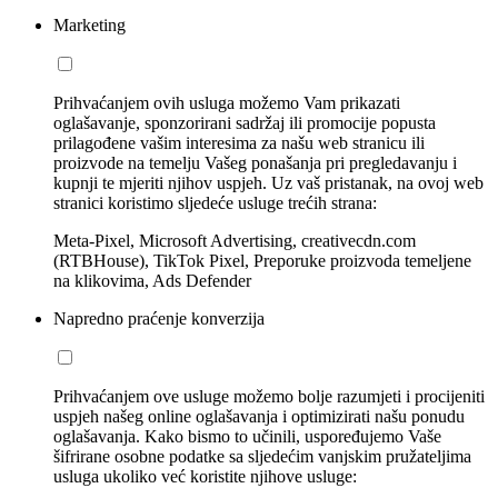
Marketing
Prihvaćanjem ovih usluga možemo Vam prikazati
oglašavanje, sponzorirani sadržaj ili promocije popusta
prilagođene vašim interesima za našu web stranicu ili
proizvode na temelju Vašeg ponašanja pri pregledavanju i
kupnji te mjeriti njihov uspjeh. Uz vaš pristanak, na ovoj web
stranici koristimo sljedeće usluge trećih strana:
Meta-Pixel, Microsoft Advertising, creativecdn.com
(RTBHouse), TikTok Pixel, Preporuke proizvoda temeljene
na klikovima, Ads Defender
Napredno praćenje konverzija
Prihvaćanjem ove usluge možemo bolje razumjeti i procijeniti
uspjeh našeg online oglašavanja i optimizirati našu ponudu
oglašavanja. Kako bismo to učinili, uspoređujemo Vaše
šifrirane osobne podatke sa sljedećim vanjskim pružateljima
usluga ukoliko već koristite njihove usluge: