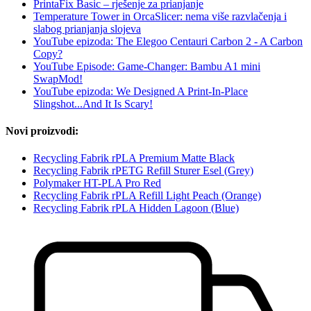
PrintaFix Basic – rješenje za prianjanje
Temperature Tower in OrcaSlicer: nema više razvlačenja i
slabog prianjanja slojeva
YouTube epizoda: The Elegoo Centauri Carbon 2 - A Carbon
Copy?
YouTube Episode: Game-Changer: Bambu A1 mini
SwapMod!
YouTube epizoda: We Designed A Print-In-Place
Slingshot...And It Is Scary!
Novi proizvodi:
Recycling Fabrik rPLA Premium Matte Black
Recycling Fabrik rPETG Refill Sturer Esel (Grey)
Polymaker HT-PLA Pro Red
Recycling Fabrik rPLA Refill Light Peach (Orange)
Recycling Fabrik rPLA Hidden Lagoon (Blue)