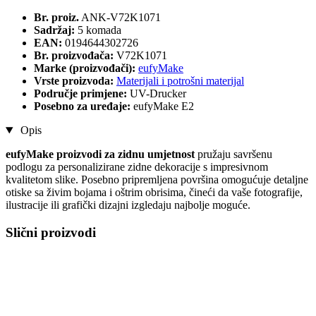
Br. proiz.
ANK-V72K1071
Sadržaj:
5 komada
EAN:
0194644302726
Br. proizvođača:
V72K1071
Marke (proizvođači):
eufyMake
Vrste proizvoda:
Materijali i potrošni materijal
Područje primjene:
UV-Drucker
Posebno za uređaje:
eufyMake E2
Opis
eufyMake proizvodi za zidnu umjetnost
pružaju savršenu
podlogu za personalizirane zidne dekoracije s impresivnom
kvalitetom slike. Posebno pripremljena površina omogućuje detaljne
otiske sa živim bojama i oštrim obrisima, čineći da vaše fotografije,
ilustracije ili grafički dizajni izgledaju najbolje moguće.
Slični proizvodi