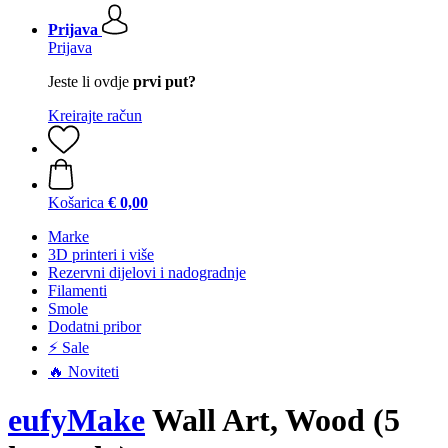
Prijava
Prijava
Jeste li ovdje
prvi put?
Kreirajte račun
Košarica
€ 0,00
Marke
3D printeri i više
Rezervni dijelovi i nadogradnje
Filamenti
Smole
Dodatni pribor
⚡ Sale
🔥 Noviteti
eufyMake
Wall Art, Wood (5