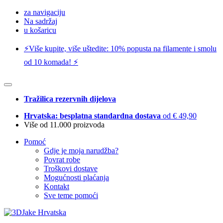
za navigaciju
Na sadržaj
u košaricu
⚡️Više kupite, više uštedite: 10% popusta na filamente i smolu
od 10 komada! ⚡️
Tražilica rezervnih dijelova
Hrvatska: besplatna standardna dostava
od € 49,90
Više od 11.000 proizvoda
Pomoć
Gdje je moja narudžba?
Povrat robe
Troškovi dostave
Mogućnosti plaćanja
Kontakt
Sve teme pomoći