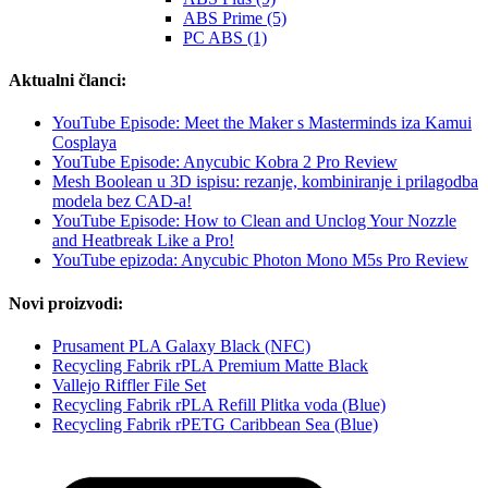
ABS Prime (5)
PC ABS (1)
Aktualni članci:
YouTube Episode: Meet the Maker s Masterminds iza Kamui
Cosplaya
YouTube Episode: Anycubic Kobra 2 Pro Review
Mesh Boolean u 3D ispisu: rezanje, kombiniranje i prilagodba
modela bez CAD-a!
YouTube Episode: How to Clean and Unclog Your Nozzle
and Heatbreak Like a Pro!
YouTube epizoda: Anycubic Photon Mono M5s Pro Review
Novi proizvodi:
Prusament PLA Galaxy Black (NFC)
Recycling Fabrik rPLA Premium Matte Black
Vallejo Riffler File Set
Recycling Fabrik rPLA Refill Plitka voda (Blue)
Recycling Fabrik rPETG Caribbean Sea (Blue)