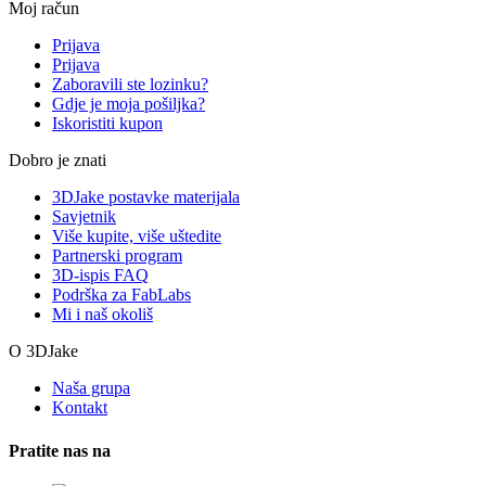
Moj račun
Prijava
Prijava
Zaboravili ste lozinku?
Gdje je moja pošiljka?
Iskoristiti kupon
Dobro je znati
3DJake postavke materijala
Savjetnik
Više kupite, više uštedite
Partnerski program
3D-ispis FAQ
Podrška za FabLabs
Mi i naš okoliš
O 3DJake
Naša grupa
Kontakt
Pratite nas na