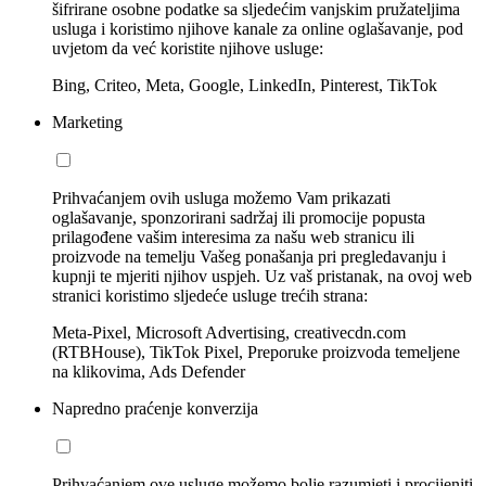
šifrirane osobne podatke sa sljedećim vanjskim pružateljima
usluga i koristimo njihove kanale za online oglašavanje, pod
uvjetom da već koristite njihove usluge:
Bing, Criteo, Meta, Google, LinkedIn, Pinterest, TikTok
Marketing
Prihvaćanjem ovih usluga možemo Vam prikazati
oglašavanje, sponzorirani sadržaj ili promocije popusta
prilagođene vašim interesima za našu web stranicu ili
proizvode na temelju Vašeg ponašanja pri pregledavanju i
kupnji te mjeriti njihov uspjeh. Uz vaš pristanak, na ovoj web
stranici koristimo sljedeće usluge trećih strana:
Meta-Pixel, Microsoft Advertising, creativecdn.com
(RTBHouse), TikTok Pixel, Preporuke proizvoda temeljene
na klikovima, Ads Defender
Napredno praćenje konverzija
Prihvaćanjem ove usluge možemo bolje razumjeti i procijeniti