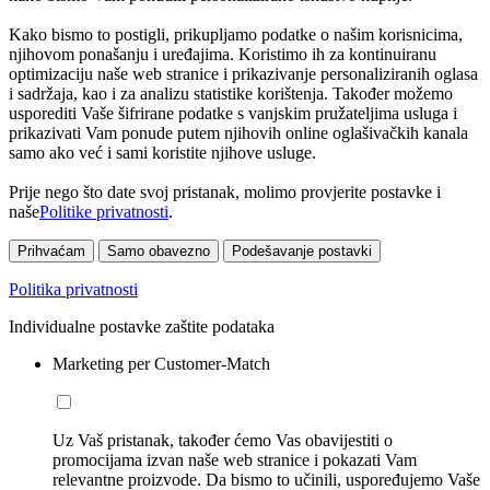
Kako bismo to postigli, prikupljamo podatke o našim korisnicima,
njihovom ponašanju i uređajima. Koristimo ih za kontinuiranu
optimizaciju naše web stranice i prikazivanje personaliziranih oglasa
i sadržaja, kao i za analizu statistike korištenja. Također možemo
usporediti Vaše šifrirane podatke s vanjskim pružateljima usluga i
prikazivati Vam ponude putem njihovih online oglašivačkih kanala
samo ako već i sami koristite njihove usluge.
Prije nego što date svoj pristanak, molimo provjerite postavke i
naše
Politike privatnosti
.
Prihvaćam
Samo obavezno
Podešavanje postavki
Politika privatnosti
Individualne postavke zaštite podataka
Marketing per Customer-Match
Uz Vaš pristanak, također ćemo Vas obavijestiti o
promocijama izvan naše web stranice i pokazati Vam
relevantne proizvode. Da bismo to učinili, uspoređujemo Vaše