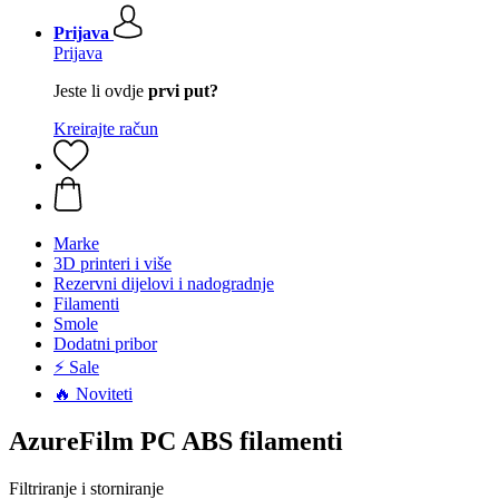
Prijava
Prijava
Jeste li ovdje
prvi put?
Kreirajte račun
Marke
3D printeri i više
Rezervni dijelovi i nadogradnje
Filamenti
Smole
Dodatni pribor
⚡ Sale
🔥 Noviteti
AzureFilm PC ABS filamenti
Filtriranje i storniranje