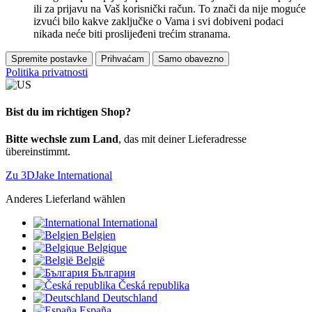
ili za prijavu na Vaš korisnički račun. To znači da nije moguće
izvući bilo kakve zaključke o Vama i svi dobiveni podaci
nikada neće biti proslijeđeni trećim stranama.
Spremite postavke
Prihvaćam
Samo obavezno
Politika privatnosti
Bist du im richtigen Shop?
Bitte wechsle zum Land
, das mit deiner Lieferadresse
übereinstimmt.
Zu 3DJake International
Anderes Lieferland wählen
International
Belgien
Belgique
België
България
Česká republika
Deutschland
España