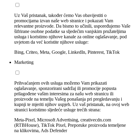
Uz Vaš pristanak, također ćemo Vas obavijestiti o
promocijama izvan naše web stranice i pokazati Vam
relevantne proizvode. Da bismo to učinili, uspoređujemo Vaše
šifrirane osobne podatke sa sljedećim vanjskim pružateljima
usluga i koristimo njihove kanale za online oglašavanje, pod
uvjetom da već koristite njihove usluge:
Bing, Criteo, Meta, Google, LinkedIn, Pinterest, TikTok
Marketing
Prihvaćanjem ovih usluga možemo Vam prikazati
oglašavanje, sponzorirani sadržaj ili promocije popusta
prilagođene vašim interesima za našu web stranicu ili
proizvode na temelju Vašeg ponašanja pri pregledavanju i
kupnji te mjeriti njihov uspjeh. Uz vaš pristanak, na ovoj web
stranici koristimo sljedeće usluge trećih strana:
Meta-Pixel, Microsoft Advertising, creativecdn.com
(RTBHouse), TikTok Pixel, Preporuke proizvoda temeljene
na klikovima, Ads Defender