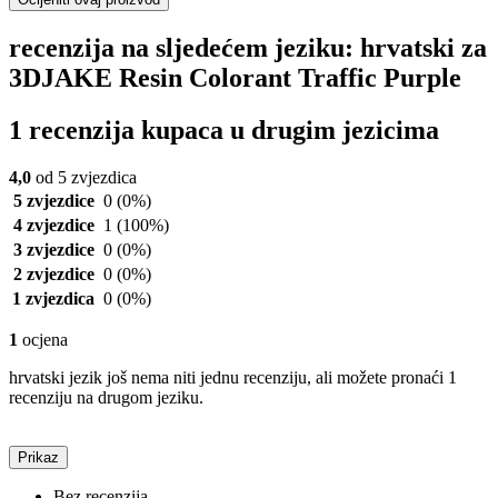
recenzija na sljedećem jeziku: hrvatski za
3DJAKE Resin Colorant Traffic Purple
1 recenzija kupaca u drugim jezicima
4,0
od 5 zvjezdica
5 zvjezdice
0
(0%)
4 zvjezdice
1
(100%)
3 zvjezdice
0
(0%)
2 zvjezdice
0
(0%)
1 zvjezdica
0
(0%)
1
ocjena
hrvatski jezik još nema niti jednu recenziju, ali možete pronaći 1
recenziju na drugom jeziku.
Prikaz
Bez recenzija.