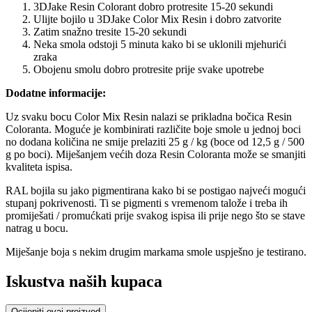
3DJake Resin Colorant dobro protresite 15-20 sekundi
Ulijte bojilo u 3DJake Color Mix Resin i dobro zatvorite
Zatim snažno tresite 15-20 sekundi
Neka smola odstoji 5 minuta kako bi se uklonili mjehurići
zraka
Obojenu smolu dobro protresite prije svake upotrebe
Dodatne informacije:
Uz svaku bocu Color Mix Resin nalazi se prikladna bočica Resin
Coloranta. Moguće je kombinirati različite boje smole u jednoj boci
no dodana količina ne smije prelaziti 25 g / kg (boce od 12,5 g / 500
g po boci). Miješanjem većih doza Resin Coloranta može se smanjiti
kvaliteta ispisa.
RAL bojila su jako pigmentirana kako bi se postigao najveći mogući
stupanj pokrivenosti. Ti se pigmenti s vremenom talože i treba ih
promiješati / promućkati prije svakog ispisa ili prije nego što se stave
natrag u bocu.
Miješanje boja s nekim drugim markama smole uspješno je testirano.
Iskustva naših kupaca
Ocijeniti ovaj proizvod