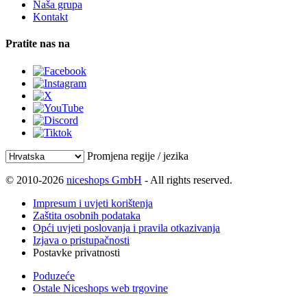
Naša grupa
Kontakt
Pratite nas na
Promjena regije / jezika
© 2010-2026
niceshops GmbH
- All rights reserved.
Impresum i uvjeti korištenja
Zaštita osobnih podataka
Opći uvjeti poslovanja i pravila otkazivanja
Izjava o pristupačnosti
Postavke privatnosti
Poduzeće
Ostale Niceshops web trgovine