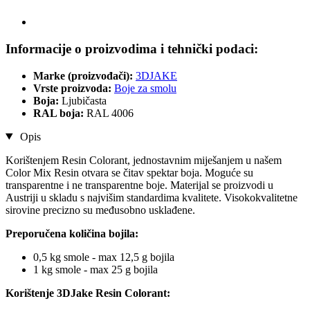
Informacije o proizvodima i tehnički podaci:
Marke (proizvođači):
3DJAKE
Vrste proizvoda:
Boje za smolu
Boja:
Ljubičasta
RAL boja:
RAL 4006
Opis
Korištenjem Resin Colorant, jednostavnim miješanjem u našem
Color Mix Resin otvara se čitav spektar boja. Moguće su
transparentne i ne transparentne boje. Materijal se proizvodi u
Austriji u skladu s najvišim standardima kvalitete. Visokokvalitetne
sirovine precizno su međusobno usklađene.
Preporučena količina bojila:
0,5 kg smole - max 12,5 g bojila
1 kg smole - max 25 g bojila
Korištenje 3DJake Resin Colorant: