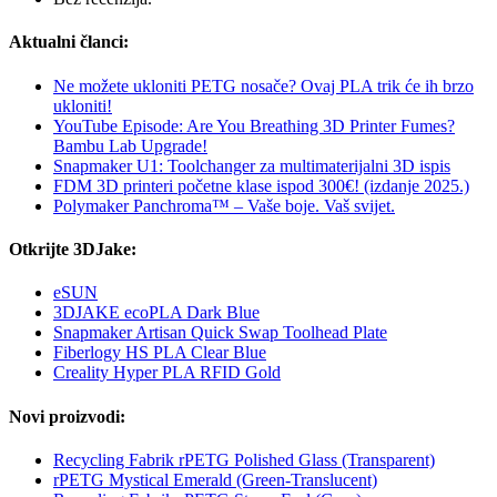
Aktualni članci:
Ne možete ukloniti PETG nosače? Ovaj PLA trik će ih brzo
ukloniti!
YouTube Episode: Are You Breathing 3D Printer Fumes?
Bambu Lab Upgrade!
Snapmaker U1: Toolchanger za multimaterijalni 3D ispis
FDM 3D printeri početne klase ispod 300€! (izdanje 2025.)
Polymaker Panchroma™ – Vaše boje. Vaš svijet.
Otkrijte 3DJake:
eSUN
3DJAKE ecoPLA Dark Blue
Snapmaker Artisan Quick Swap Toolhead Plate
Fiberlogy HS PLA Clear Blue
Creality Hyper PLA RFID Gold
Novi proizvodi:
Recycling Fabrik rPETG Polished Glass (Transparent)
rPETG Mystical Emerald (Green-Translucent)