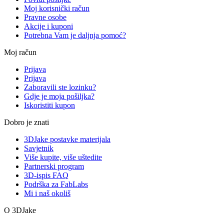
Moj korisnički račun
Pravne osobe
Akcije i kuponi
Potrebna Vam je daljnja pomoć?
Moj račun
Prijava
Prijava
Zaboravili ste lozinku?
Gdje je moja pošiljka?
Iskoristiti kupon
Dobro je znati
3DJake postavke materijala
Savjetnik
Više kupite, više uštedite
Partnerski program
3D-ispis FAQ
Podrška za FabLabs
Mi i naš okoliš
O 3DJake