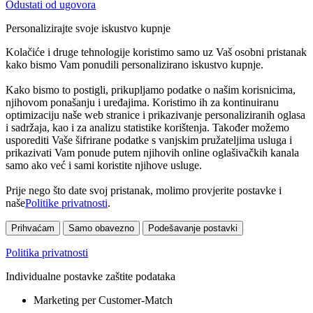
Odustati od ugovora
Personalizirajte svoje iskustvo kupnje
Kolačiće i druge tehnologije koristimo samo uz Vaš osobni pristanak
kako bismo Vam ponudili personalizirano iskustvo kupnje.
Kako bismo to postigli, prikupljamo podatke o našim korisnicima,
njihovom ponašanju i uređajima. Koristimo ih za kontinuiranu
optimizaciju naše web stranice i prikazivanje personaliziranih oglasa
i sadržaja, kao i za analizu statistike korištenja. Također možemo
usporediti Vaše šifrirane podatke s vanjskim pružateljima usluga i
prikazivati Vam ponude putem njihovih online oglašivačkih kanala
samo ako već i sami koristite njihove usluge.
Prije nego što date svoj pristanak, molimo provjerite postavke i
naše
Politike privatnosti
.
Prihvaćam
Samo obavezno
Podešavanje postavki
Politika privatnosti
Individualne postavke zaštite podataka
Marketing per Customer-Match