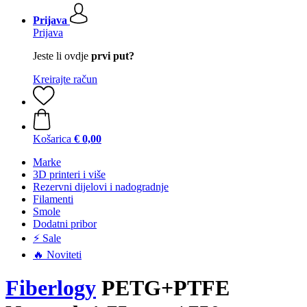
Prijava
Prijava
Jeste li ovdje
prvi put?
Kreirajte račun
Košarica
€ 0,00
Marke
3D printeri i više
Rezervni dijelovi i nadogradnje
Filamenti
Smole
Dodatni pribor
⚡ Sale
🔥 Noviteti
Fiberlogy
PETG+PTFE