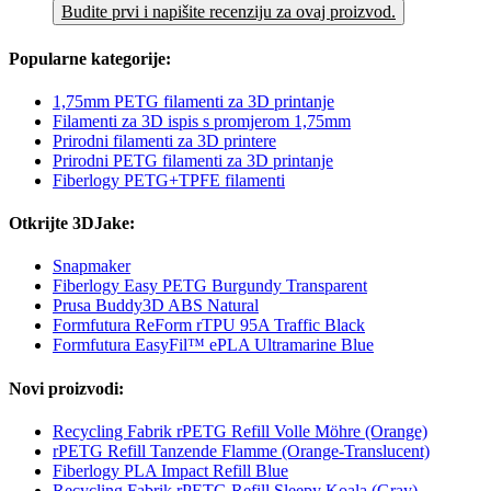
Budite prvi i napišite recenziju za ovaj proizvod.
Popularne kategorije:
1,75mm PETG filamenti za 3D printanje
Filamenti za 3D ispis s promjerom 1,75mm
Prirodni filamenti za 3D printere
Prirodni PETG filamenti za 3D printanje
Fiberlogy PETG+TPFE filamenti
Otkrijte 3DJake:
Snapmaker
Fiberlogy Easy PETG Burgundy Transparent
Prusa Buddy3D ABS Natural
Formfutura ReForm rTPU 95A Traffic Black
Formfutura EasyFil™ ePLA Ultramarine Blue
Novi proizvodi:
Recycling Fabrik rPETG Refill Volle Möhre (Orange)
rPETG Refill Tanzende Flamme (Orange-Translucent)
Fiberlogy PLA Impact Refill Blue
Recycling Fabrik rPETG Refill Sleepy Koala (Gray)