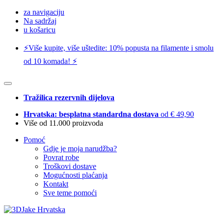
za navigaciju
Na sadržaj
u košaricu
⚡️Više kupite, više uštedite: 10% popusta na filamente i smolu
od 10 komada! ⚡️
Tražilica rezervnih dijelova
Hrvatska: besplatna standardna dostava
od € 49,90
Više od 11.000 proizvoda
Pomoć
Gdje je moja narudžba?
Povrat robe
Troškovi dostave
Mogućnosti plaćanja
Kontakt
Sve teme pomoći