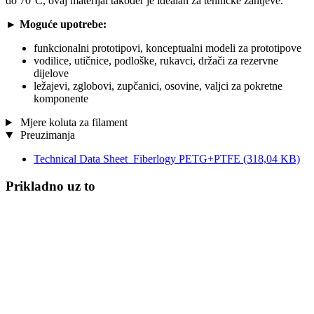
do 70°C, ovaj materijal također je idealan za tehničke zahtjeve.
►
Moguće upotrebe:
funkcionalni prototipovi, konceptualni modeli za prototipove
vodilice, utičnice, podloške, rukavci, držači za rezervne
dijelove
ležajevi, zglobovi, zupčanici, osovine, valjci za pokretne
komponente
Mjere koluta za filament
Preuzimanja
Technical Data Sheet_Fiberlogy PETG+PTFE
(318,04 KB)
Prikladno uz to