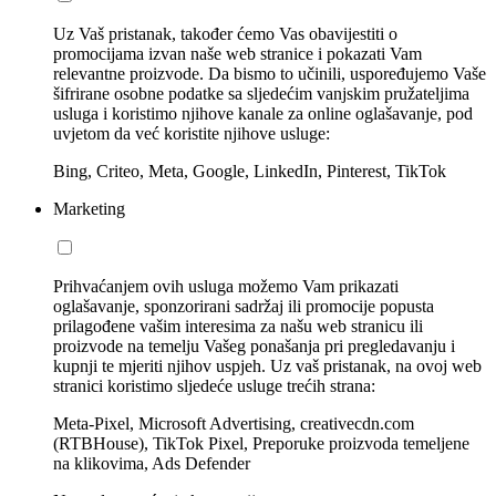
Uz Vaš pristanak, također ćemo Vas obavijestiti o
promocijama izvan naše web stranice i pokazati Vam
relevantne proizvode. Da bismo to učinili, uspoređujemo Vaše
šifrirane osobne podatke sa sljedećim vanjskim pružateljima
usluga i koristimo njihove kanale za online oglašavanje, pod
uvjetom da već koristite njihove usluge:
Bing, Criteo, Meta, Google, LinkedIn, Pinterest, TikTok
Marketing
Prihvaćanjem ovih usluga možemo Vam prikazati
oglašavanje, sponzorirani sadržaj ili promocije popusta
prilagođene vašim interesima za našu web stranicu ili
proizvode na temelju Vašeg ponašanja pri pregledavanju i
kupnji te mjeriti njihov uspjeh. Uz vaš pristanak, na ovoj web
stranici koristimo sljedeće usluge trećih strana:
Meta-Pixel, Microsoft Advertising, creativecdn.com
(RTBHouse), TikTok Pixel, Preporuke proizvoda temeljene
na klikovima, Ads Defender