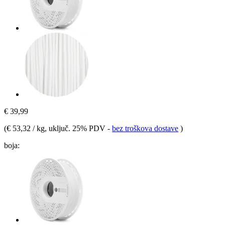
€ 39,99
(
€ 53,32 / kg
, uključ. 25% PDV
-
bez troškova dostave
)
boja: