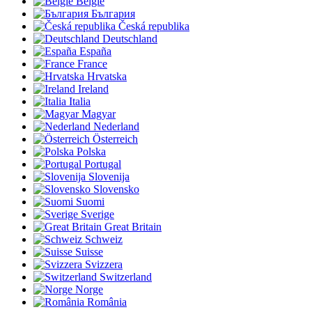
België
България
Česká republika
Deutschland
España
France
Hrvatska
Ireland
Italia
Magyar
Nederland
Österreich
Polska
Portugal
Slovenija
Slovensko
Suomi
Sverige
Great Britain
Schweiz
Suisse
Svizzera
Switzerland
Norge
România