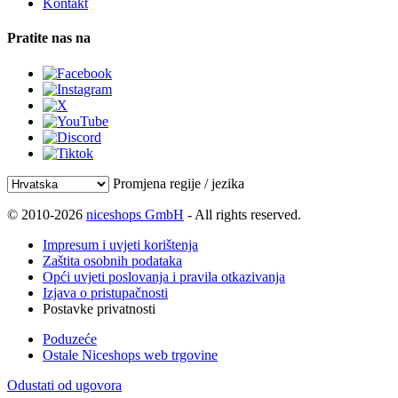
Kontakt
Pratite nas na
Promjena regije / jezika
© 2010-2026
niceshops GmbH
- All rights reserved.
Impresum i uvjeti korištenja
Zaštita osobnih podataka
Opći uvjeti poslovanja i pravila otkazivanja
Izjava o pristupačnosti
Postavke privatnosti
Poduzeće
Ostale Niceshops web trgovine
Odustati od ugovora