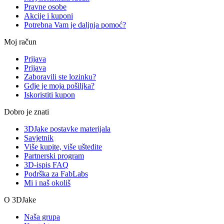
Pravne osobe
Akcije i kuponi
Potrebna Vam je daljnja pomoć?
Moj račun
Prijava
Prijava
Zaboravili ste lozinku?
Gdje je moja pošiljka?
Iskoristiti kupon
Dobro je znati
3DJake postavke materijala
Savjetnik
Više kupite, više uštedite
Partnerski program
3D-ispis FAQ
Podrška za FabLabs
Mi i naš okoliš
O 3DJake
Naša grupa