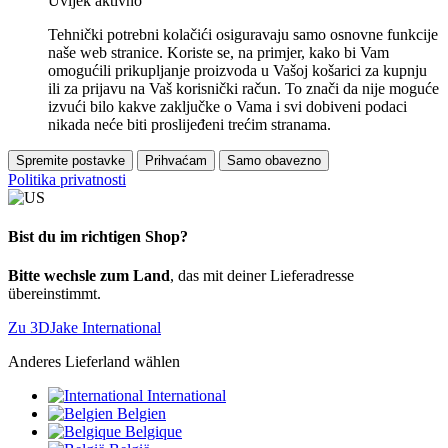
Uvijek aktivno
Tehnički potrebni kolačići osiguravaju samo osnovne funkcije
naše web stranice. Koriste se, na primjer, kako bi Vam
omogućili prikupljanje proizvoda u Vašoj košarici za kupnju
ili za prijavu na Vaš korisnički račun. To znači da nije moguće
izvući bilo kakve zaključke o Vama i svi dobiveni podaci
nikada neće biti proslijeđeni trećim stranama.
Spremite postavke
Prihvaćam
Samo obavezno
Politika privatnosti
Bist du im richtigen Shop?
Bitte wechsle zum Land
, das mit deiner Lieferadresse
übereinstimmt.
Zu 3DJake International
Anderes Lieferland wählen
International
Belgien
Belgique