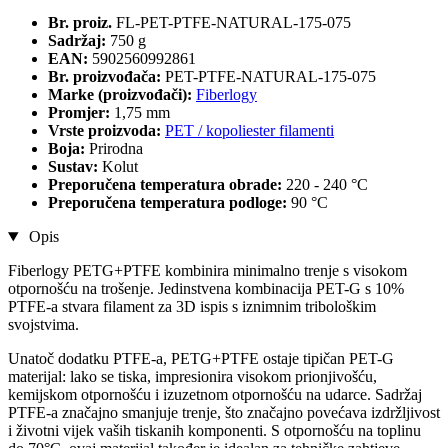
Br. proiz.
FL-PET-PTFE-NATURAL-175-075
Sadržaj:
750 g
EAN:
5902560992861
Br. proizvođača:
PET-PTFE-NATURAL-175-075
Marke (proizvođači):
Fiberlogy
Promjer:
1,75 mm
Vrste proizvoda:
PET / kopoliester filamenti
Boja:
Prirodna
Sustav:
Kolut
Preporučena temperatura obrade:
220 - 240 °C
Preporučena temperatura podloge:
90 °C
Opis
Fiberlogy PETG+PTFE kombinira minimalno trenje s visokom
otpornošću na trošenje. Jedinstvena kombinacija PET-G s 10%
PTFE-a stvara filament za 3D ispis s iznimnim tribološkim
svojstvima.
Unatoč dodatku PTFE-a, PETG+PTFE ostaje tipičan PET-G
materijal: lako se tiska, impresionira visokom prionjivošću,
kemijskom otpornošću i izuzetnom otpornošću na udarce. Sadržaj
PTFE-a značajno smanjuje trenje, što značajno povećava izdržljivost
i životni vijek vaših tiskanih komponenti. S otpornošću na toplinu