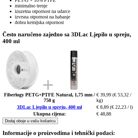
PET-G + 10% PTFE
minimalno trenje
izuzetna otpornost na udarce
izvrsna otpornost na habanje
dobra kemijska otpornost
Često naručeno zajedno sa 3DLac Ljepilo u spreju,
400 ml
Fiberlogy PETG+PTFE Natural, 1,75 mm /
€ 39,99
(€ 53,32 /
750 g
kg)
3DLac Ljepilo u spreju, 400 ml
€ 8,89
(€ 22,23 / l)
Ukupna cijena:
€ 48,88
Dodaj oboje u vašu košaricu
Informacije o proizvodima i tehnički podaci: