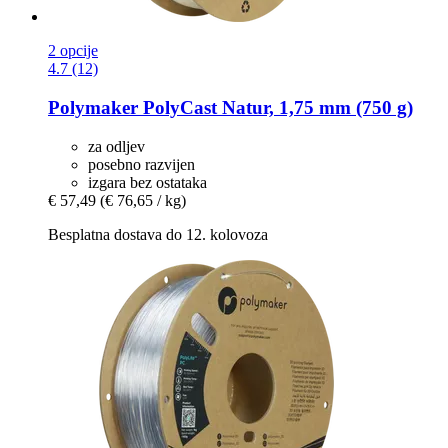
2 opcije
4.7 (12)
Polymaker
PolyCast Natur, 1,75 mm (750 g)
za odljev
posebno razvijen
izgara bez ostataka
€ 57,49
(€ 76,65 / kg)
Besplatna dostava do 12. kolovoza