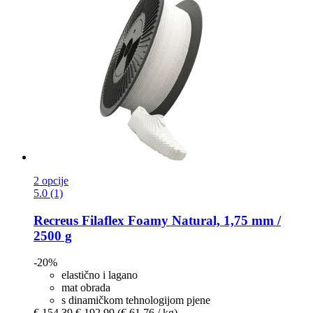
2 opcije
5.0 (1)
Recreus
Filaflex Foamy Natural, 1,75 mm /
2500 g
-20%
elastično i lagano
mat obrada
s dinamičkom tehnologijom pjene
€ 154,39
€ 192,99
(€ 61,76 / kg)