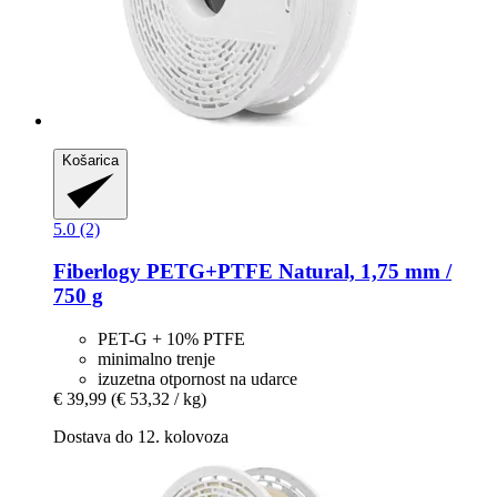
Košarica
5.0 (2)
Fiberlogy
PETG+PTFE Natural, 1,75 mm /
750 g
PET-G + 10% PTFE
minimalno trenje
izuzetna otpornost na udarce
€ 39,99
(€ 53,32 / kg)
Dostava do 12. kolovoza