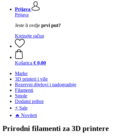
Prijava
Prijava
Jeste li ovdje
prvi put?
Kreirajte račun
Košarica
€ 0,00
Marke
3D printeri i više
Rezervni dijelovi i nadogradnje
Filamenti
Smole
Dodatni pribor
⚡ Sale
🔥 Noviteti
Prirodni filamenti za 3D printere