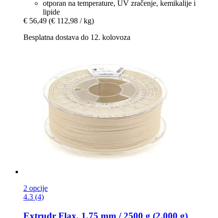
otporan na temperature, UV zračenje, kemikalije i
lipide
€ 56,49
(€ 112,98 / kg)
Besplatna dostava do 12. kolovoza
2 opcije
4.3 (4)
Extrudr
Flax, 1,75 mm / 2500 g (2.000 g)