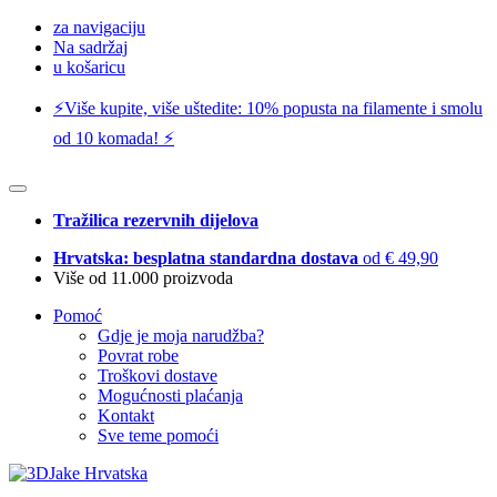
za navigaciju
Na sadržaj
u košaricu
⚡️Više kupite, više uštedite: 10% popusta na filamente i smolu
od 10 komada! ⚡️
Tražilica rezervnih dijelova
Hrvatska: besplatna standardna dostava
od € 49,90
Više od 11.000 proizvoda
Pomoć
Gdje je moja narudžba?
Povrat robe
Troškovi dostave
Mogućnosti plaćanja
Kontakt
Sve teme pomoći