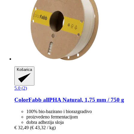
Košarica
5.0 (2)
ColorFabb
allPHA Natural, 1,75 mm / 750 g
100% bio-bazirano i biorazgradivo
proizvedeno fermentacijom
dobra adhezija sloja
€ 32,49
(€ 43,32 / kg)