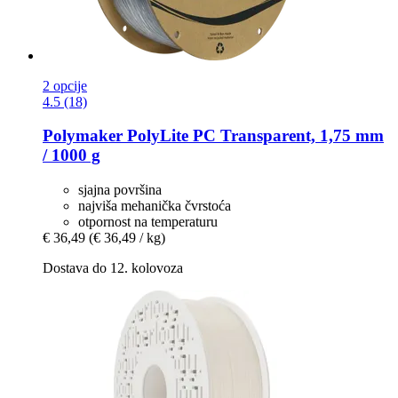
2 opcije
4.5 (18)
Polymaker
PolyLite PC Transparent, 1,75 mm
/ 1000 g
sjajna površina
najviša mehanička čvrstoća
otpornost na temperaturu
€ 36,49
(€ 36,49 / kg)
Dostava do 12. kolovoza