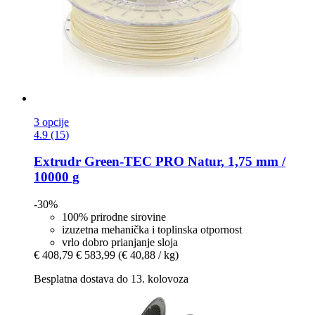
3 opcije
4.9 (15)
Extrudr
Green-​TEC PRO Natur, 1,75 mm /
10000 g
-30%
100% prirodne sirovine
izuzetna mehanička i toplinska otpornost
vrlo dobro prianjanje sloja
€ 408,79
€ 583,99
(€ 40,88 / kg)
Besplatna dostava do 13. kolovoza