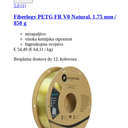
5.0 (1)
Fiberlogy
PETG FR V0 Natural, 1,75 mm /
850 g
nezapaljivo
visoka kemijska otpornost
higroskopna svojstva
€ 54,49
(€ 64,11 / kg)
Besplatna dostava do 12. kolovoza