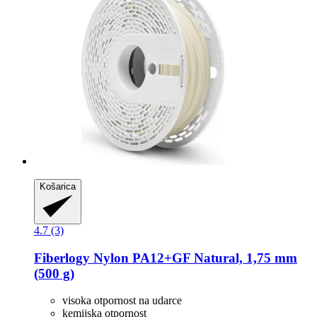
Košarica
4.7 (3)
Fiberlogy
Nylon PA12+GF Natural, 1,75 mm
(500 g)
visoka otpornost na udarce
kemijska otpornost