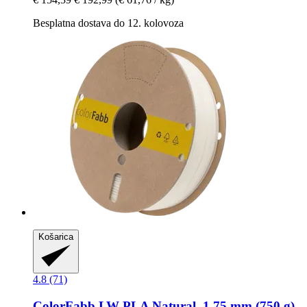
Besplatna dostava do 12. kolovoza
Košarica
4.8 (71)
ColorFabb
LW-​PLA Natural, 1,75 mm (750 g)