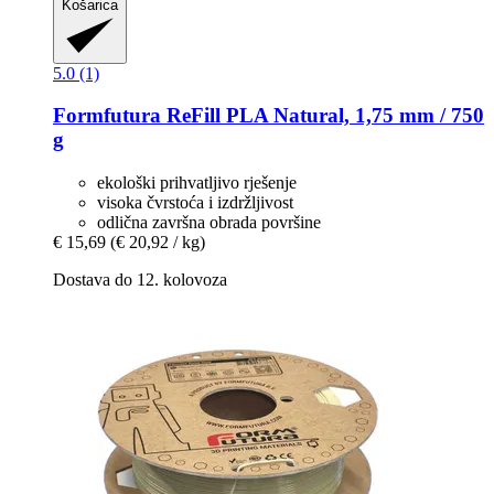
Košarica
5.0 (1)
Formfutura
ReFill PLA Natural, 1,75 mm / 750
g
ekološki prihvatljivo rješenje
visoka čvrstoća i izdržljivost
odlična završna obrada površine
€ 15,69
(€ 20,92 / kg)
Dostava do 12. kolovoza