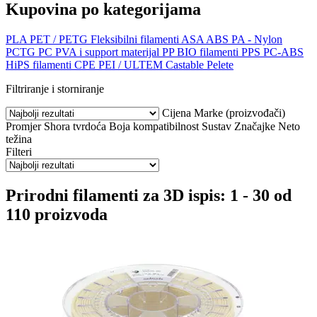
Kupovina po kategorijama
PLA
PET / PETG
Fleksibilni filamenti
ASA
ABS
PA - Nylon
PCTG
PC
PVA i support materijal
PP
BIO filamenti
PPS
PC-ABS
HiPS filamenti
CPE
PEI / ULTEM
Castable
Pelete
Filtriranje i storniranje
Cijena
Marke (proizvođači)
Promjer
Shora tvrdoća
Boja
kompatibilnost
Sustav
Značajke
Neto
težina
Filteri
Prirodni filamenti za 3D ispis: 1 - 30 od
110 proizvoda