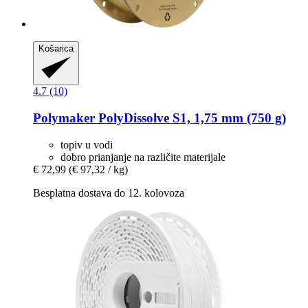
Košarica
4.7 (10)
Polymaker
PolyDissolve S1, 1,75 mm (750 g)
topiv u vodi
dobro prianjanje na različite materijale
€ 72,99
(€ 97,32 / kg)
Besplatna dostava do 12. kolovoza