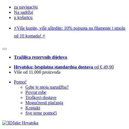
za navigaciju
Na sadržaj
u košaricu
⚡️Više kupite, više uštedite: 10% popusta na filamente i smolu
od 10 komada! ⚡️
Tražilica rezervnih dijelova
Hrvatska: besplatna standardna dostava
od € 49,90
Više od 11.000 proizvoda
Pomoć
Gdje je moja narudžba?
Povrat robe
Troškovi dostave
Mogućnosti plaćanja
Kontakt
Sve teme pomoći