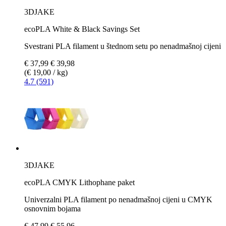
3DJAKE
ecoPLA White & Black Savings Set
Svestrani PLA filament u štednom setu po nenadmašnoj cijeni
€ 37,99
€ 39,98
(€ 19,00 / kg)
4.7 (591)
3DJAKE
ecoPLA CMYK Lithophane paket
Univerzalni PLA filament po nenadmašnoj cijeni u CMYK
osnovnim bojama
€ 47,99
€ 55,96