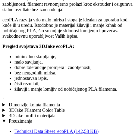
zaobljenosti, filament ravnomjerno prolazi kroz ekstruder i osigurava
stalne rezultate bez iznenađenja!
ecoPLA razvija vrlo malo mirisa i stoga je idealan za uporabu kod
kuće ili u uredu. Istodobno je materijal žilaviji i manje krhak od
uobičajenog PLA, što smanjuje sklonost lomljenju i povećava
svakodnevnu uporabljivost Vaših ispisa.
Pregled svojstava 3DJake ecoPLA:
minimalno skupljanje,
malo savijanja,
dobre tolerancije promjera i zaobljenosti,
bez neugodnih mirisa,
jednostavan ispis,
čisti rezultati,
žilaviji i manje lomljiv od uobičajenog PLA filamenta.
"
Dimenzije koluta filamenta
3DJake Filament Color Table
3DJake profili materijala
Preuzimanja
Technical Data Sheet_ecoPLA
(142,58 KB)