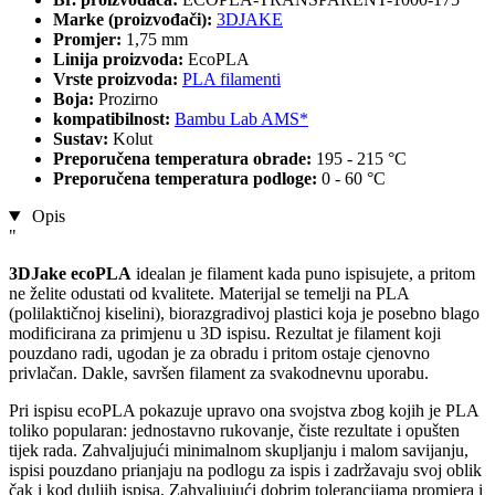
Marke (proizvođači):
3DJAKE
Promjer:
1,75 mm
Linija proizvoda:
EcoPLA
Vrste proizvoda:
PLA filamenti
Boja:
Prozirno
kompatibilnost:
Bambu Lab AMS*
Sustav:
Kolut
Preporučena temperatura obrade:
195 - 215 °C
Preporučena temperatura podloge:
0 - 60 °C
Opis
"
3DJake ecoPLA
idealan je filament kada puno ispisujete, a pritom
ne želite odustati od kvalitete. Materijal se temelji na PLA
(polilaktičnoj kiselini), biorazgradivoj plastici koja je posebno blago
modificirana za primjenu u 3D ispisu. Rezultat je filament koji
pouzdano radi, ugodan je za obradu i pritom ostaje cjenovno
privlačan. Dakle, savršen filament za svakodnevnu uporabu.
Pri ispisu ecoPLA pokazuje upravo ona svojstva zbog kojih je PLA
toliko popularan: jednostavno rukovanje, čiste rezultate i opušten
tijek rada. Zahvaljujući minimalnom skupljanju i malom savijanju,
ispisi pouzdano prianjaju na podlogu za ispis i zadržavaju svoj oblik
čak i kod duljih ispisa. Zahvaljujući dobrim tolerancijama promjera i