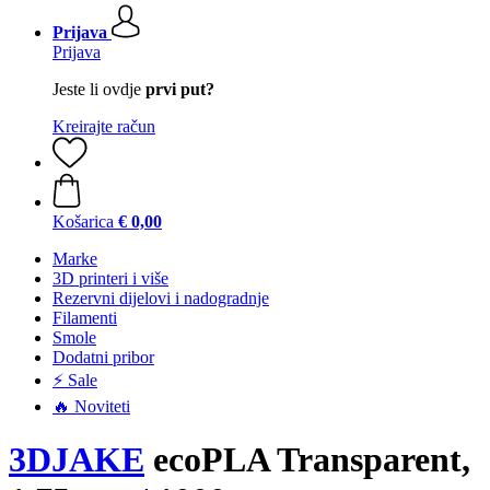
Prijava
Prijava
Jeste li ovdje
prvi put?
Kreirajte račun
Košarica
€ 0,00
Marke
3D printeri i više
Rezervni dijelovi i nadogradnje
Filamenti
Smole
Dodatni pribor
⚡ Sale
🔥 Noviteti
3DJAKE
ecoPLA Transparent,