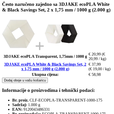
Često naručeno zajedno sa 3DJAKE ecoPLA White
& Black Savings Set, 2 x 1,75 mm / 1000 g (2.000 g)
€ 20,99
(€
3DJAKE ecoPLA Transparent, 1,75mm / 1000 g
20,99 / kg)
3DJAKE ecoPLA White & Black Savings Set, 2
€ 37,99
x 1,75 mm / 1000 g (2.000 g)
(€ 19,00 / kg)
Ukupna cijena:
€ 58,98
Dodaj oboje u vašu košaricu
Informacije o proizvodima i tehnički podaci:
Br. proiz.
CLF-ECOPLA-TRANSPARENT-1000-175
Sadržaj:
1.000 g
EAN:
9120043486331
Br. proizvođača:
ECOPLA-TRANSPARENT-1000-175