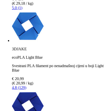
(€ 29,18 / kg)
5.0 (1)
3DJAKE
ecoPLA Light Blue
Svestrani PLA filament po nenadmašnoj cijeni u boji Light
Blue
€ 20,99
(€ 20,99 / kg)
4.8 (129)