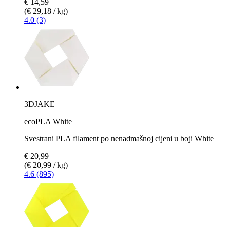
€ 14,59
(€ 29,18 / kg)
4.0 (3)
3DJAKE
ecoPLA White
Svestrani PLA filament po nenadmašnoj cijeni u boji White
€ 20,99
(€ 20,99 / kg)
4.6 (895)