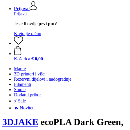
Prijava
Prijava
Jeste li ovdje
prvi put?
Kreirajte račun
Košarica
€ 0,00
Marke
3D printeri i više
Rezervni dijelovi i nadogradnje
Filamenti
Smole
Dodatni pribor
⚡ Sale
🔥 Noviteti
3DJAKE
ecoPLA Dark Green,