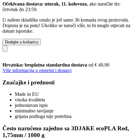
Očekivana dostava: utorak, 11. kolovoza
, ako naručite do:
četvrtak do 23:59
.
U našem skladištu ostalo je još samo 36 komada ovog proizvoda.
Dopuna je na putu! Ukoliko se naruči više, to bi moglo utjecati na
datum isporuke.
Dodajte u košaricu
Hrvatska: besplatna standardna dostava
od € 49,90
Više informacija o otpremi i dostavi
Značajke i prednosti
Made in EU
visoka kvaliteta
jednostavan ispis
minimalno savijanje
grijana podloga nije potrebna
Često naručeno zajedno sa 3DJAKE ecoPLA Red,
1,75mm / 1000 g