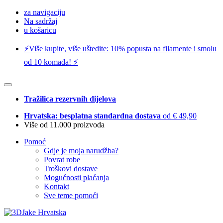
za navigaciju
Na sadržaj
u košaricu
⚡️Više kupite, više uštedite: 10% popusta na filamente i smolu
od 10 komada! ⚡️
Tražilica rezervnih dijelova
Hrvatska: besplatna standardna dostava
od € 49,90
Više od 11.000 proizvoda
Pomoć
Gdje je moja narudžba?
Povrat robe
Troškovi dostave
Mogućnosti plaćanja
Kontakt
Sve teme pomoći