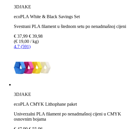
3DJAKE
ecoPLA White & Black Savings Set
Svestrani PLA filament u štednom setu po nenadmašnoj cijeni
€ 37,99
€ 39,98
(€ 19,00 / kg)
4.7 (591)
3DJAKE
ecoPLA CMYK Lithophane paket
Univerzalni PLA filament po nenadmašnoj cijeni u CMYK
osnovnim bojama
€ 47,99
€ 55,96