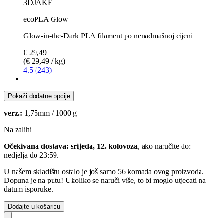
3DJAKE
ecoPLA Glow
Glow-in-the-Dark PLA filament po nenadmašnoj cijeni
€ 29,49
(€ 29,49 / kg)
4.5 (243)
Pokaži dodatne opcije
verz.:
1,75mm / 1000 g
Na zalihi
Očekivana dostava: srijeda, 12. kolovoza
, ako naručite do:
nedjelja do 23:59
.
U našem skladištu ostalo je još samo 56 komada ovog proizvoda.
Dopuna je na putu! Ukoliko se naruči više, to bi moglo utjecati na
datum isporuke.
Dodajte u košaricu