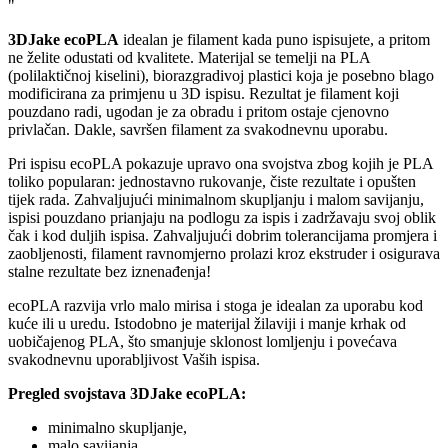
"
3DJake ecoPLA
idealan je filament kada puno ispisujete, a pritom
ne želite odustati od kvalitete. Materijal se temelji na PLA
(polilaktičnoj kiselini), biorazgradivoj plastici koja je posebno blago
modificirana za primjenu u 3D ispisu. Rezultat je filament koji
pouzdano radi, ugodan je za obradu i pritom ostaje cjenovno
privlačan. Dakle, savršen filament za svakodnevnu uporabu.
Pri ispisu ecoPLA pokazuje upravo ona svojstva zbog kojih je PLA
toliko popularan: jednostavno rukovanje, čiste rezultate i opušten
tijek rada. Zahvaljujući minimalnom skupljanju i malom savijanju,
ispisi pouzdano prianjaju na podlogu za ispis i zadržavaju svoj oblik
čak i kod duljih ispisa. Zahvaljujući dobrim tolerancijama promjera i
zaobljenosti, filament ravnomjerno prolazi kroz ekstruder i osigurava
stalne rezultate bez iznenađenja!
ecoPLA razvija vrlo malo mirisa i stoga je idealan za uporabu kod
kuće ili u uredu. Istodobno je materijal žilaviji i manje krhak od
uobičajenog PLA, što smanjuje sklonost lomljenju i povećava
svakodnevnu uporabljivost Vaših ispisa.
Pregled svojstava 3DJake ecoPLA:
minimalno skupljanje,
malo savijanja,