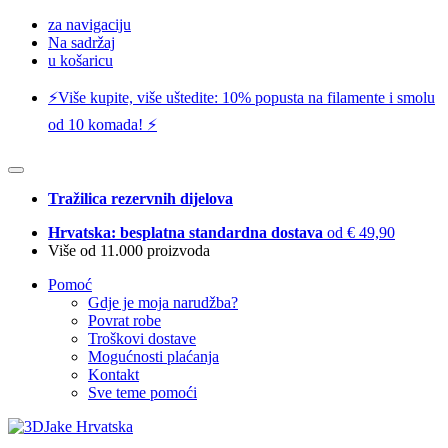
za navigaciju
Na sadržaj
u košaricu
⚡️Više kupite, više uštedite: 10% popusta na filamente i smolu
od 10 komada! ⚡️
Tražilica rezervnih dijelova
Hrvatska: besplatna standardna dostava
od € 49,90
Više od 11.000 proizvoda
Pomoć
Gdje je moja narudžba?
Povrat robe
Troškovi dostave
Mogućnosti plaćanja
Kontakt
Sve teme pomoći