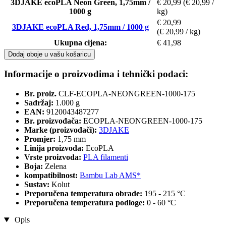
3DJAKE ecoPLA Neon Green, 1,75mm /
€ 20,99
(€ 20,99 /
1000 g
kg)
€ 20,99
3DJAKE ecoPLA Red, 1,75mm / 1000 g
(€ 20,99 / kg)
Ukupna cijena:
€ 41,98
Dodaj oboje u vašu košaricu
Informacije o proizvodima i tehnički podaci:
Br. proiz.
CLF-ECOPLA-NEONGREEN-1000-175
Sadržaj:
1.000 g
EAN:
9120043487277
Br. proizvođača:
ECOPLA-NEONGREEN-1000-175
Marke (proizvođači):
3DJAKE
Promjer:
1,75 mm
Linija proizvoda:
EcoPLA
Vrste proizvoda:
PLA filamenti
Boja:
Zelena
kompatibilnost:
Bambu Lab AMS*
Sustav:
Kolut
Preporučena temperatura obrade:
195 - 215 °C
Preporučena temperatura podloge:
0 - 60 °C
Opis