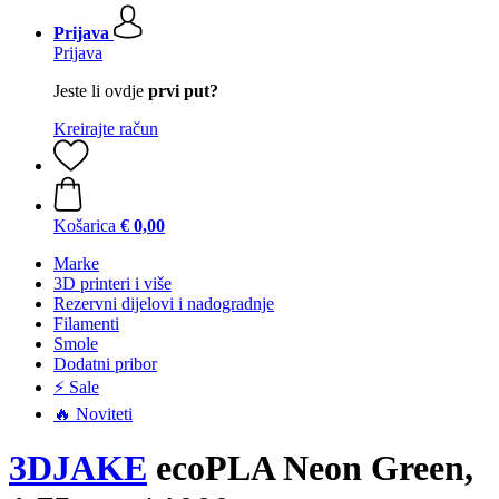
Prijava
Prijava
Jeste li ovdje
prvi put?
Kreirajte račun
Košarica
€ 0,00
Marke
3D printeri i više
Rezervni dijelovi i nadogradnje
Filamenti
Smole
Dodatni pribor
⚡ Sale
🔥 Noviteti
3DJAKE
ecoPLA Neon Green,