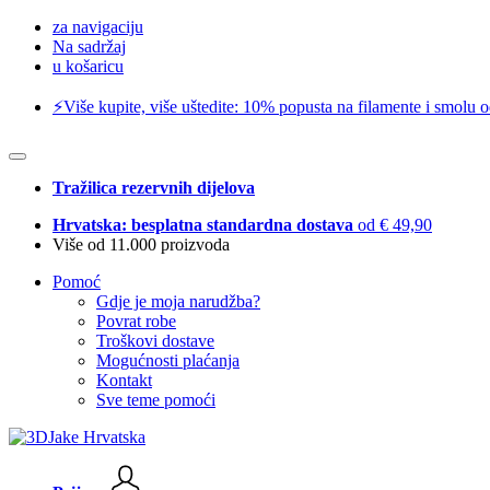
za navigaciju
Na sadržaj
u košaricu
⚡️Više kupite, više uštedite: 10% popusta na filamente i smolu 
Tražilica rezervnih dijelova
Hrvatska: besplatna standardna dostava
od € 49,90
Više od 11.000 proizvoda
Pomoć
Gdje je moja narudžba?
Povrat robe
Troškovi dostave
Mogućnosti plaćanja
Kontakt
Sve teme pomoći