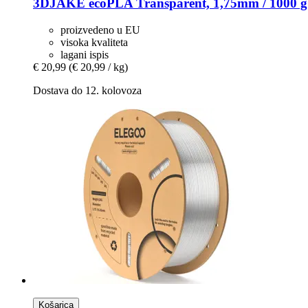
3DJAKE
ecoPLA Transparent, 1,75mm / 1000 g
proizvedeno u EU
visoka kvaliteta
lagani ispis
€ 20,99
(€ 20,99 / kg)
Dostava do 12. kolovoza
Košarica