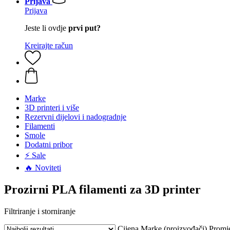
Prijava
Prijava
Jeste li ovdje
prvi put?
Kreirajte račun
Marke
3D printeri i više
Rezervni dijelovi i nadogradnje
Filamenti
Smole
Dodatni pribor
⚡ Sale
🔥 Noviteti
Prozirni PLA filamenti za 3D printer
Filtriranje i storniranje
Cijena
Marke (proizvođači)
Promj