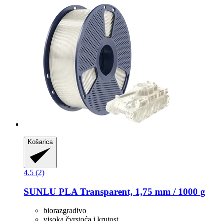
Košarica
4.5 (2)
SUNLU
PLA Transparent, 1,75 mm / 1000 g
biorazgradivo
visoka čvrstoća i krutost