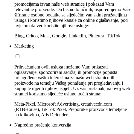
promocijama izvan naše web stranice i pokazati Vam
relevantne proizvode. Da bismo to učinili, uspoređujemo Vaše
šifrirane osobne podatke sa sljedećim vanjskim pružateljima
usluga i koristimo njihove kanale za online oglašavanje, pod
uvjetom da već koristite njihove usluge:
Bing, Criteo, Meta, Google, LinkedIn, Pinterest, TikTok
Marketing
Prihvaćanjem ovih usluga možemo Vam prikazati
oglašavanje, sponzorirani sadržaj ili promocije popusta
prilagođene vašim interesima za našu web stranicu ili
proizvode na temelju Vašeg ponašanja pri pregledavanju i
kupnji te mjeriti njihov uspjeh. Uz vaš pristanak, na ovoj web
stranici koristimo sljedeće usluge trećih strana:
Meta-Pixel, Microsoft Advertising, creativecdn.com
(RTBHouse), TikTok Pixel, Preporuke proizvoda temeljene
na klikovima, Ads Defender
Napredno praćenje konverzija