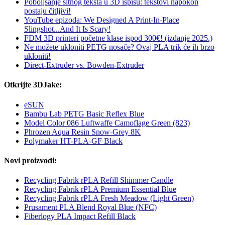
Poboljšanje sitnog teksta u 3D ispisu: tekstovi napokon
postaju čitljivi!
YouTube epizoda: We Designed A Print-In-Place
Slingshot...And It Is Scary!
FDM 3D printeri početne klase ispod 300€! (izdanje 2025.)
Ne možete ukloniti PETG nosače? Ovaj PLA trik će ih brzo
ukloniti!
Direct-Extruder vs. Bowden-Extruder
Otkrijte 3DJake:
eSUN
Bambu Lab PETG Basic Reflex Blue
Model Color 086 Luftwaffe Camoflage Green (823)
Phrozen Aqua Resin Snow-Grey 8K
Polymaker HT-PLA-GF Black
Novi proizvodi:
Recycling Fabrik rPLA Refill Shimmer Candle
Recycling Fabrik rPLA Premium Essential Blue
Recycling Fabrik rPLA Fresh Meadow (Light Green)
Prusament PLA Blend Royal Blue (NFC)
Fiberlogy PLA Impact Refill Black