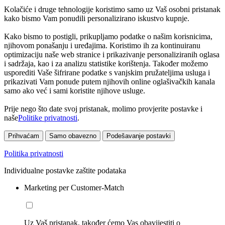
Kolačiće i druge tehnologije koristimo samo uz Vaš osobni pristanak
kako bismo Vam ponudili personalizirano iskustvo kupnje.
Kako bismo to postigli, prikupljamo podatke o našim korisnicima,
njihovom ponašanju i uređajima. Koristimo ih za kontinuiranu
optimizaciju naše web stranice i prikazivanje personaliziranih oglasa
i sadržaja, kao i za analizu statistike korištenja. Također možemo
usporediti Vaše šifrirane podatke s vanjskim pružateljima usluga i
prikazivati Vam ponude putem njihovih online oglašivačkih kanala
samo ako već i sami koristite njihove usluge.
Prije nego što date svoj pristanak, molimo provjerite postavke i
naše
Politike privatnosti
.
Prihvaćam
Samo obavezno
Podešavanje postavki
Politika privatnosti
Individualne postavke zaštite podataka
Marketing per Customer-Match
Uz Vaš pristanak, također ćemo Vas obavijestiti o