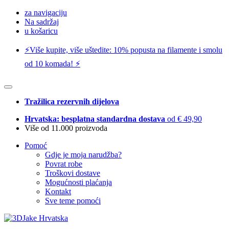
za navigaciju
Na sadržaj
u košaricu
⚡️Više kupite, više uštedite: 10% popusta na filamente i smolu
od 10 komada! ⚡️
Tražilica rezervnih dijelova
Hrvatska: besplatna standardna dostava
od € 49,90
Više od 11.000 proizvoda
Pomoć
Gdje je moja narudžba?
Povrat robe
Troškovi dostave
Mogućnosti plaćanja
Kontakt
Sve teme pomoći