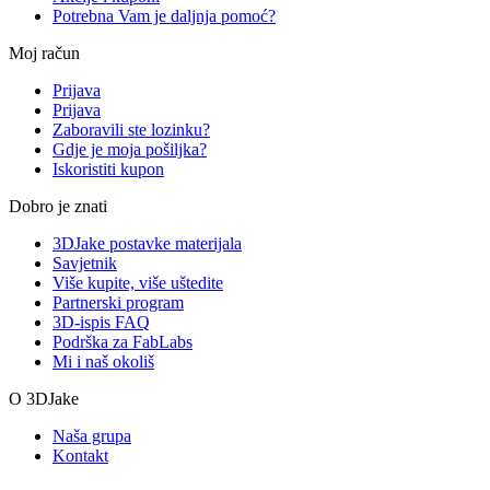
Potrebna Vam je daljnja pomoć?
Moj račun
Prijava
Prijava
Zaboravili ste lozinku?
Gdje je moja pošiljka?
Iskoristiti kupon
Dobro je znati
3DJake postavke materijala
Savjetnik
Više kupite, više uštedite
Partnerski program
3D-ispis FAQ
Podrška za FabLabs
Mi i naš okoliš
O 3DJake
Naša grupa
Kontakt