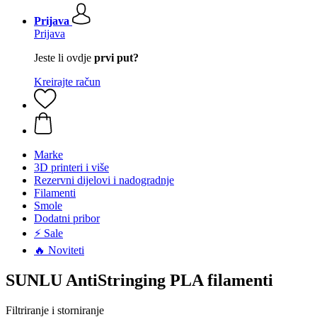
Prijava
Prijava
Jeste li ovdje
prvi put?
Kreirajte račun
Marke
3D printeri i više
Rezervni dijelovi i nadogradnje
Filamenti
Smole
Dodatni pribor
⚡ Sale
🔥 Noviteti
SUNLU AntiStringing PLA filamenti
Filtriranje i storniranje