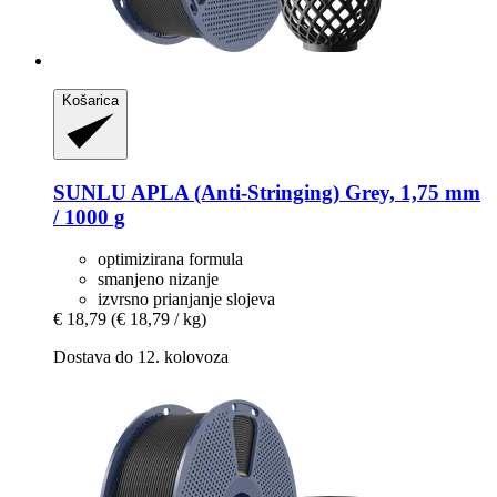
Košarica
SUNLU
APLA (Anti-​Stringing) Grey, 1,75 mm
/ 1000 g
optimizirana formula
smanjeno nizanje
izvrsno prianjanje slojeva
€ 18,79
(€ 18,79 / kg)
Dostava do 12. kolovoza