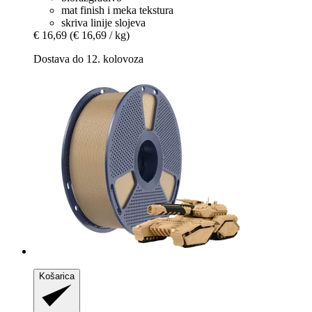
mat finish i meka tekstura
skriva linije slojeva
€ 16,69
(€ 16,69 / kg)
Dostava do 12. kolovoza
Košarica