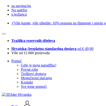
za navigaciju
Na sadržaj
u košaricu
⚡️Više kupite, više uštedite: 10% popusta na filamente i smolu 
Tražilica rezervnih dijelova
Hrvatska: besplatna standardna dostava
od € 49,90
Više od 11.000 proizvoda
Pomoć
Gdje je moja narudžba?
Povrat robe
Troškovi dostave
Mogućnosti plaćanja
Kontakt
Sve teme pomoći