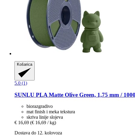
Košarica
5.0 (1)
SUNLU
PLA Matte Olive Green, 1,75 mm / 1000
biorazgradivo
mat finish i meka tekstura
skriva linije slojeva
€ 16,69
(€ 16,69 / kg)
Dostava do 12. kolovoza