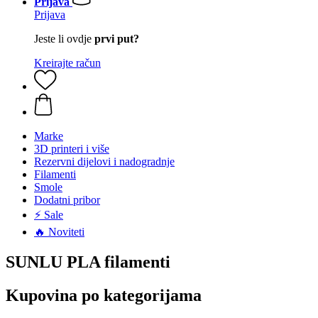
Prijava
Prijava
Jeste li ovdje
prvi put?
Kreirajte račun
Marke
3D printeri i više
Rezervni dijelovi i nadogradnje
Filamenti
Smole
Dodatni pribor
⚡ Sale
🔥 Noviteti
SUNLU PLA filamenti
Kupovina po kategorijama