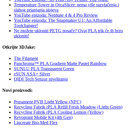
Temperature Tower in OrcaSlicer: nema više razvlačenja i
slabog prianjanja slojeva
YouTube epizoda: Neptune 4 & 4 Pro Review
YouTube epizoda: The Snapmaker U1: An Affordable
Toolchanger!
Ne možete ukloniti PETG nosače? Ovaj PLA trik će ih brzo
ukloniti!
Otkrijte 3DJake:
The Filament
Panchroma™ PLA Gradient Matte Pastel Rainbow
SUNLU PLA Transparent Green
eSUN ASA+ Silver
QIDI Tech Senzor niveliranja
Novi proizvodi:
Prusament PVB Light Yellow (NFC)
Recycling Fabrik rPLA Refill Fresh Meadow (Light Green)
Recycling Fabrik rPLA Cooling Lemon (Yellow)
Revopoint Mobile Kit (4th Gen)
Liqcreate Bio-Med Flex