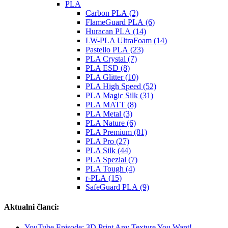
PLA
Carbon PLA (2)
FlameGuard PLA (6)
Huracan PLA (14)
LW-PLA UltraFoam (14)
Pastello PLA (23)
PLA Crystal (7)
PLA ESD (8)
PLA Glitter (10)
PLA High Speed (52)
PLA Magic Silk (31)
PLA MATT (8)
PLA Metal (3)
PLA Nature (6)
PLA Premium (81)
PLA Pro (27)
PLA Silk (44)
PLA Spezial (7)
PLA Tough (4)
r-PLA (15)
SafeGuard PLA (9)
Aktualni članci:
YouTube Episode: 3D Print Any Texture You Want!