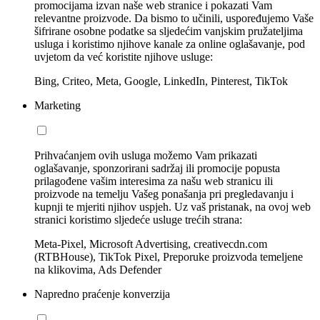
promocijama izvan naše web stranice i pokazati Vam
relevantne proizvode. Da bismo to učinili, uspoređujemo Vaše
šifrirane osobne podatke sa sljedećim vanjskim pružateljima
usluga i koristimo njihove kanale za online oglašavanje, pod
uvjetom da već koristite njihove usluge:
Bing, Criteo, Meta, Google, LinkedIn, Pinterest, TikTok
Marketing
Prihvaćanjem ovih usluga možemo Vam prikazati
oglašavanje, sponzorirani sadržaj ili promocije popusta
prilagođene vašim interesima za našu web stranicu ili
proizvode na temelju Vašeg ponašanja pri pregledavanju i
kupnji te mjeriti njihov uspjeh. Uz vaš pristanak, na ovoj web
stranici koristimo sljedeće usluge trećih strana:
Meta-Pixel, Microsoft Advertising, creativecdn.com
(RTBHouse), TikTok Pixel, Preporuke proizvoda temeljene
na klikovima, Ads Defender
Napredno praćenje konverzija