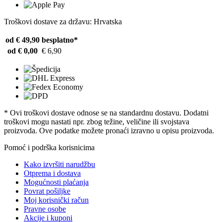
Troškovi dostave za državu: Hrvatska
od € 49,90
besplatno*
od € 0,00
€ 6,90
* Ovi troškovi dostave odnose se na standardnu ​​dostavu. Dodatni
troškovi mogu nastati npr. zbog težine, veličine ili svojstava
proizvoda. Ove podatke možete pronaći izravno u opisu proizvoda.
Pomoć i podrška korisnicima
Kako izvršiti narudžbu
Otprema i dostava
Mogućnosti plaćanja
Povrat pošiljke
Moj korisnički račun
Pravne osobe
Akcije i kuponi