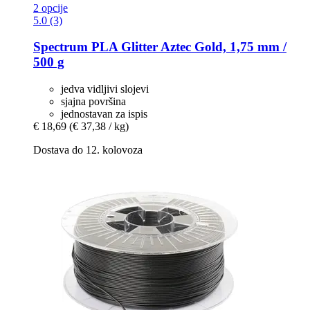
2 opcije
5.0 (3)
Spectrum
PLA Glitter Aztec Gold, 1,75 mm /
500 g
jedva vidljivi slojevi
sjajna površina
jednostavan za ispis
€ 18,69
(€ 37,38 / kg)
Dostava do 12. kolovoza