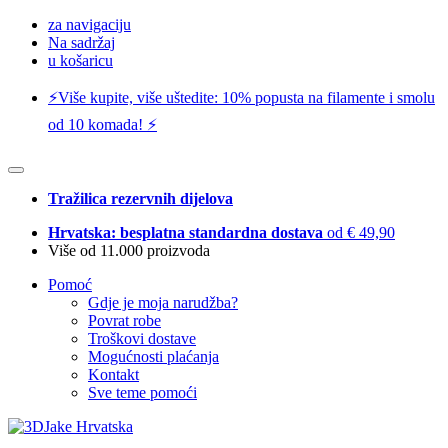
za navigaciju
Na sadržaj
u košaricu
⚡️Više kupite, više uštedite: 10% popusta na filamente i smolu
od 10 komada! ⚡️
Tražilica rezervnih dijelova
Hrvatska: besplatna standardna dostava
od € 49,90
Više od 11.000 proizvoda
Pomoć
Gdje je moja narudžba?
Povrat robe
Troškovi dostave
Mogućnosti plaćanja
Kontakt
Sve teme pomoći