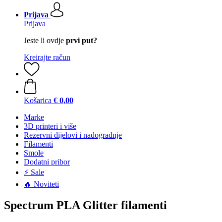
Prijava
Prijava
Jeste li ovdje
prvi put?
Kreirajte račun
Košarica
€ 0,00
Marke
3D printeri i više
Rezervni dijelovi i nadogradnje
Filamenti
Smole
Dodatni pribor
⚡ Sale
🔥 Noviteti
Spectrum PLA Glitter filamenti