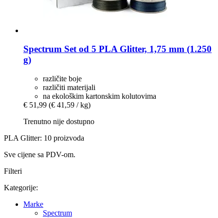
Spectrum
Set od 5 PLA Glitter, 1,75 mm (1.250
g)
različite boje
različiti materijali
na ekološkim kartonskim kolutovima
€ 51,99
(€ 41,59 / kg)
Trenutno nije dostupno
PLA Glitter: 10 proizvoda
Sve cijene sa PDV-om.
Filteri
Kategorije:
Marke
Spectrum