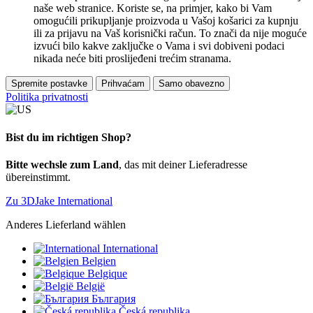
naše web stranice. Koriste se, na primjer, kako bi Vam
omogućili prikupljanje proizvoda u Vašoj košarici za kupnju
ili za prijavu na Vaš korisnički račun. To znači da nije moguće
izvući bilo kakve zaključke o Vama i svi dobiveni podaci
nikada neće biti proslijeđeni trećim stranama.
Spremite postavke
Prihvaćam
Samo obavezno
Politika privatnosti
Bist du im richtigen Shop?
Bitte wechsle zum Land
, das mit deiner Lieferadresse
übereinstimmt.
Zu 3DJake International
Anderes Lieferland wählen
International
Belgien
Belgique
België
България
Česká republika