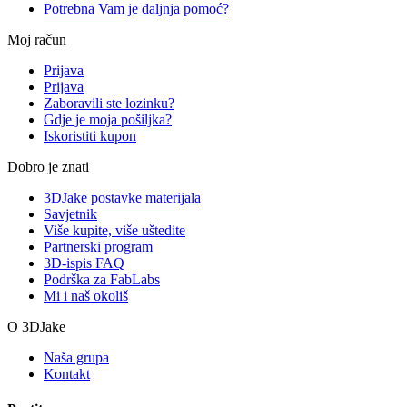
Potrebna Vam je daljnja pomoć?
Moj račun
Prijava
Prijava
Zaboravili ste lozinku?
Gdje je moja pošiljka?
Iskoristiti kupon
Dobro je znati
3DJake postavke materijala
Savjetnik
Više kupite, više uštedite
Partnerski program
3D-ispis FAQ
Podrška za FabLabs
Mi i naš okoliš
O 3DJake
Naša grupa
Kontakt