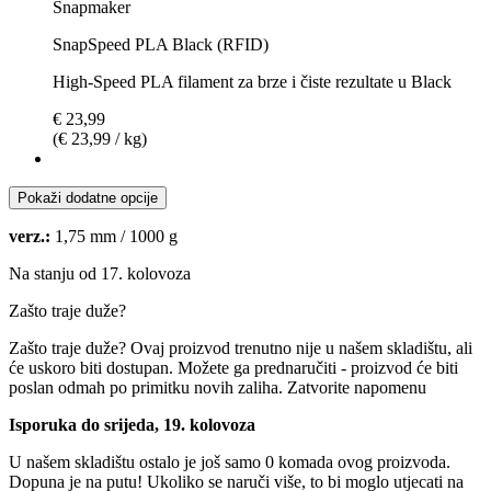
Snapmaker
SnapSpeed PLA Black (RFID)
High-Speed PLA filament za brze i čiste rezultate u Black
€ 23,99
(€ 23,99 / kg)
Pokaži dodatne opcije
verz.:
1,75 mm / 1000 g
Na stanju od 17. kolovoza
Zašto traje duže?
Zašto traje duže?
Ovaj proizvod trenutno nije u našem skladištu, ali
će uskoro biti dostupan. Možete ga prednaručiti - proizvod će biti
poslan odmah po primitku novih zaliha.
Zatvorite napomenu
Isporuka do srijeda, 19. kolovoza
U našem skladištu ostalo je još samo 0 komada ovog proizvoda.
Dopuna je na putu! Ukoliko se naruči više, to bi moglo utjecati na