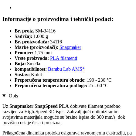
Informacije o proizvodima i tehnički podaci:
Br. proiz.
SM-34116
Sadržaj:
1.000 g
Br. proizvođača:
34116
Marke (proizvođači):
Snapmaker
Promjer:
1,75 mm
Vrste proizvoda:
PLA filamenti
Boja:
Smeđa
kompatibilnost:
Bambu Lab AMS*
Sustav:
Kolut
Preporučena temperatura obrade:
190 - 230 °C
Preporučena temperatura podloge:
25 - 60 °C
Opis
Uz
Snapmaker SnapSpeed PLA
dobivate filament posebno
razvijen za High-Speed 3D ispis. Zahvaljujući optimiziranim
svojstvima materijala moguće su brzine ispisa do 300 mm/s, dok
površina ostaje čista i precizna.
Prilagođena dinamika protoka osigurava ravnomjernu ekstruziju, pa