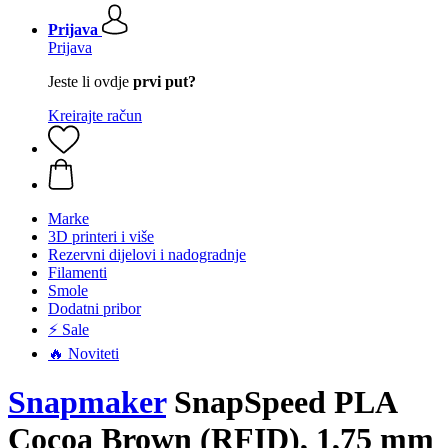
Prijava
Prijava
Jeste li ovdje
prvi put?
Kreirajte račun
Marke
3D printeri i više
Rezervni dijelovi i nadogradnje
Filamenti
Smole
Dodatni pribor
⚡ Sale
🔥 Noviteti
Snapmaker
SnapSpeed PLA
Cocoa Brown (RFID), 1,75 mm