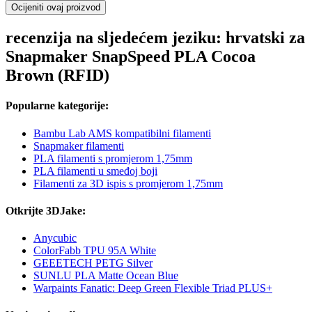
Ocijeniti ovaj proizvod
recenzija na sljedećem jeziku: hrvatski za
Snapmaker SnapSpeed PLA Cocoa
Brown (RFID)
Popularne kategorije:
Bambu Lab AMS kompatibilni filamenti
Snapmaker filamenti
PLA filamenti s promjerom 1,75mm
PLA filamenti u smeđoj boji
Filamenti za 3D ispis s promjerom 1,75mm
Otkrijte 3DJake:
Anycubic
ColorFabb TPU 95A White
GEEETECH PETG Silver
SUNLU PLA Matte Ocean Blue
Warpaints Fanatic: Deep Green Flexible Triad PLUS+