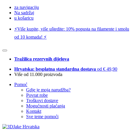
za navigaciju
Na sadržaj
u košaricu
⚡️Više kupite, više uštedite: 10% popusta na filamente i smolu
od 10 komada! ⚡️
Tražilica rezervnih dijelova
Hrvatska: besplatna standardna dostava
od € 49,90
Više od 11.000 proizvoda
Pomoć
Gdje je moja narudžba?
Povrat robe
Troškovi dostave
Mogućnosti plaćanja
Kontakt
Sve teme pomoći