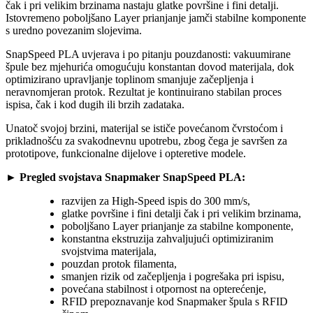
čak i pri velikim brzinama nastaju glatke površine i fini detalji.
Istovremeno poboljšano Layer prianjanje jamči stabilne komponente
s uredno povezanim slojevima.
SnapSpeed PLA uvjerava i po pitanju pouzdanosti: vakuumirane
špule bez mjehurića omogućuju konstantan dovod materijala, dok
optimizirano upravljanje toplinom smanjuje začepljenja i
neravnomjeran protok. Rezultat je kontinuirano stabilan proces
ispisa, čak i kod dugih ili brzih zadataka.
Unatoč svojoj brzini, materijal se ističe povećanom čvrstoćom i
prikladnošću za svakodnevnu upotrebu, zbog čega je savršen za
prototipove, funkcionalne dijelove i opteretive modele.
► Pregled svojstava Snapmaker SnapSpeed PLA:
razvijen za High-Speed ispis do 300 mm/s,
glatke površine i fini detalji čak i pri velikim brzinama,
poboljšano Layer prianjanje za stabilne komponente,
konstantna ekstruzija zahvaljujući optimiziranim
svojstvima materijala,
pouzdan protok filamenta,
smanjen rizik od začepljenja i pogrešaka pri ispisu,
povećana stabilnost i otpornost na opterećenje,
RFID prepoznavanje kod Snapmaker špula s RFID