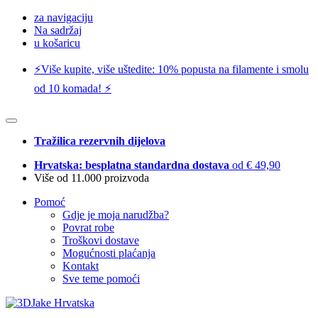
za navigaciju
Na sadržaj
u košaricu
⚡️Više kupite, više uštedite: 10% popusta na filamente i smolu
od 10 komada! ⚡️
Tražilica rezervnih dijelova
Hrvatska: besplatna standardna dostava
od € 49,90
Više od 11.000 proizvoda
Pomoć
Gdje je moja narudžba?
Povrat robe
Troškovi dostave
Mogućnosti plaćanja
Kontakt
Sve teme pomoći