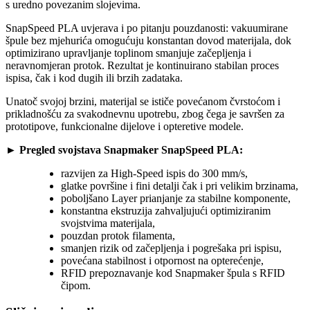
s uredno povezanim slojevima.
SnapSpeed PLA uvjerava i po pitanju pouzdanosti: vakuumirane
špule bez mjehurića omogućuju konstantan dovod materijala, dok
optimizirano upravljanje toplinom smanjuje začepljenja i
neravnomjeran protok. Rezultat je kontinuirano stabilan proces
ispisa, čak i kod dugih ili brzih zadataka.
Unatoč svojoj brzini, materijal se ističe povećanom čvrstoćom i
prikladnošću za svakodnevnu upotrebu, zbog čega je savršen za
prototipove, funkcionalne dijelove i opteretive modele.
► Pregled svojstava Snapmaker SnapSpeed PLA:
razvijen za High-Speed ispis do 300 mm/s,
glatke površine i fini detalji čak i pri velikim brzinama,
poboljšano Layer prianjanje za stabilne komponente,
konstantna ekstruzija zahvaljujući optimiziranim
svojstvima materijala,
pouzdan protok filamenta,
smanjen rizik od začepljenja i pogrešaka pri ispisu,
povećana stabilnost i otpornost na opterećenje,
RFID prepoznavanje kod Snapmaker špula s RFID
čipom.