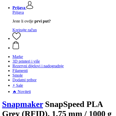
Prijava
Prijava
Jeste li ovdje
prvi put?
Kreirajte račun
Marke
3D printeri i više
Rezervni dijelovi i nadogradnje
Filamenti
Smole
Dodatni pribor
⚡ Sale
🔥 Noviteti
Snapmaker
SnapSpeed PLA
Grey (RFID), 1,75 mm / 1000 g