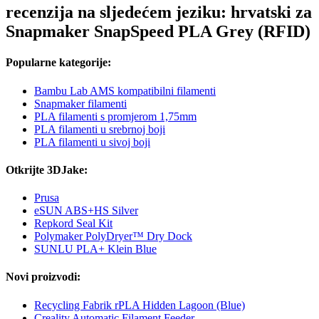
recenzija na sljedećem jeziku: hrvatski za
Snapmaker SnapSpeed PLA Grey (RFID)
Popularne kategorije:
Bambu Lab AMS kompatibilni filamenti
Snapmaker filamenti
PLA filamenti s promjerom 1,75mm
PLA filamenti u srebrnoj boji
PLA filamenti u sivoj boji
Otkrijte 3DJake:
Prusa
eSUN ABS+HS Silver
Repkord Seal Kit
Polymaker PolyDryer™ Dry Dock
SUNLU PLA+ Klein Blue
Novi proizvodi:
Recycling Fabrik rPLA Hidden Lagoon (Blue)
Creality Automatic Filament Feeder