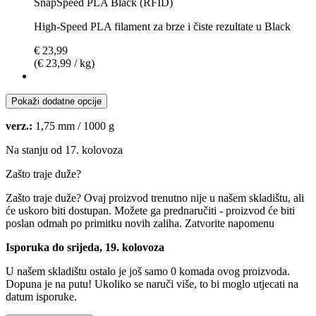
SnapSpeed PLA Black (RFID)
High-Speed PLA filament za brze i čiste rezultate u Black
€ 23,99
(€ 23,99 / kg)
Pokaži dodatne opcije
verz.:
1,75 mm / 1000 g
Na stanju od 17. kolovoza
Zašto traje duže?
Zašto traje duže?
Ovaj proizvod trenutno nije u našem skladištu, ali
će uskoro biti dostupan. Možete ga prednaručiti - proizvod će biti
poslan odmah po primitku novih zaliha.
Zatvorite napomenu
Isporuka do srijeda, 19. kolovoza
U našem skladištu ostalo je još samo 0 komada ovog proizvoda.
Dopuna je na putu! Ukoliko se naruči više, to bi moglo utjecati na
datum isporuke.