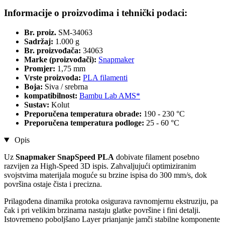
Informacije o proizvodima i tehnički podaci:
Br. proiz.
SM-34063
Sadržaj:
1.000 g
Br. proizvođača:
34063
Marke (proizvođači):
Snapmaker
Promjer:
1,75 mm
Vrste proizvoda:
PLA filamenti
Boja:
Siva / srebrna
kompatibilnost:
Bambu Lab AMS*
Sustav:
Kolut
Preporučena temperatura obrade:
190 - 230 °C
Preporučena temperatura podloge:
25 - 60 °C
Opis
Uz
Snapmaker SnapSpeed PLA
dobivate filament posebno
razvijen za High-Speed 3D ispis. Zahvaljujući optimiziranim
svojstvima materijala moguće su brzine ispisa do 300 mm/s, dok
površina ostaje čista i precizna.
Prilagođena dinamika protoka osigurava ravnomjernu ekstruziju, pa
čak i pri velikim brzinama nastaju glatke površine i fini detalji.
Istovremeno poboljšano Layer prianjanje jamči stabilne komponente