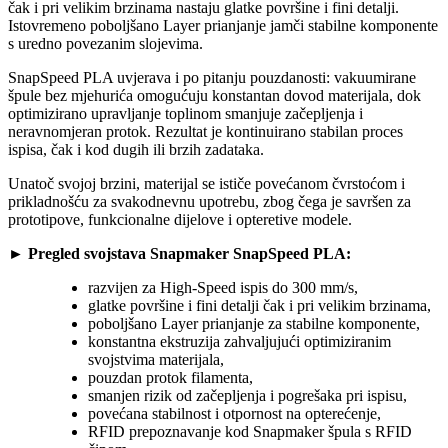
čak i pri velikim brzinama nastaju glatke površine i fini detalji.
Istovremeno poboljšano Layer prianjanje jamči stabilne komponente
s uredno povezanim slojevima.
SnapSpeed PLA uvjerava i po pitanju pouzdanosti: vakuumirane
špule bez mjehurića omogućuju konstantan dovod materijala, dok
optimizirano upravljanje toplinom smanjuje začepljenja i
neravnomjeran protok. Rezultat je kontinuirano stabilan proces
ispisa, čak i kod dugih ili brzih zadataka.
Unatoč svojoj brzini, materijal se ističe povećanom čvrstoćom i
prikladnošću za svakodnevnu upotrebu, zbog čega je savršen za
prototipove, funkcionalne dijelove i opteretive modele.
► Pregled svojstava Snapmaker SnapSpeed PLA:
razvijen za High-Speed ispis do 300 mm/s,
glatke površine i fini detalji čak i pri velikim brzinama,
poboljšano Layer prianjanje za stabilne komponente,
konstantna ekstruzija zahvaljujući optimiziranim
svojstvima materijala,
pouzdan protok filamenta,
smanjen rizik od začepljenja i pogrešaka pri ispisu,
povećana stabilnost i otpornost na opterećenje,
RFID prepoznavanje kod Snapmaker špula s RFID