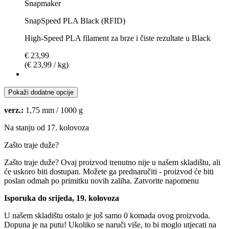
Snapmaker
SnapSpeed PLA Black (RFID)
High-Speed PLA filament za brze i čiste rezultate u Black
€ 23,99
(€ 23,99 / kg)
Pokaži dodatne opcije
verz.:
1,75 mm / 1000 g
Na stanju od 17. kolovoza
Zašto traje duže?
Zašto traje duže?
Ovaj proizvod trenutno nije u našem skladištu, ali
će uskoro biti dostupan. Možete ga prednaručiti - proizvod će biti
poslan odmah po primitku novih zaliha.
Zatvorite napomenu
Isporuka do srijeda, 19. kolovoza
U našem skladištu ostalo je još samo 0 komada ovog proizvoda.
Dopuna je na putu! Ukoliko se naruči više, to bi moglo utjecati na