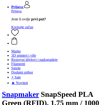
Prijava
Prijava
Jeste li ovdje
prvi put?
Kreirajte račun
Marke
3D printeri i više
Rezervni dijelovi i nadogradnje
Filamenti
Smole
Dodatni pribor
⚡ Sale
🔥 Noviteti
Snapmaker
SnapSpeed PLA
Green (RFID), 1,75 mm / 1000