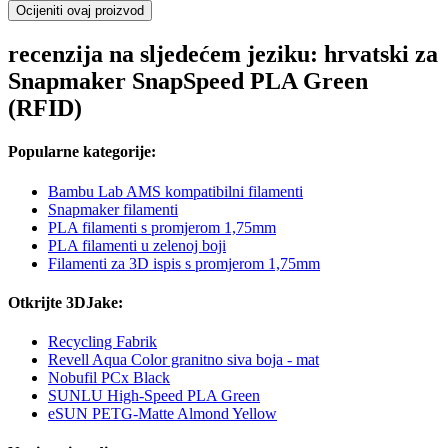
Ocijeniti ovaj proizvod
recenzija na sljedećem jeziku: hrvatski za
Snapmaker SnapSpeed PLA Green
(RFID)
Popularne kategorije:
Bambu Lab AMS kompatibilni filamenti
Snapmaker filamenti
PLA filamenti s promjerom 1,75mm
PLA filamenti u zelenoj boji
Filamenti za 3D ispis s promjerom 1,75mm
Otkrijte 3DJake:
Recycling Fabrik
Revell Aqua Color granitno siva boja - mat
Nobufil PCx Black
SUNLU High-Speed PLA Green
eSUN PETG-Matte Almond Yellow