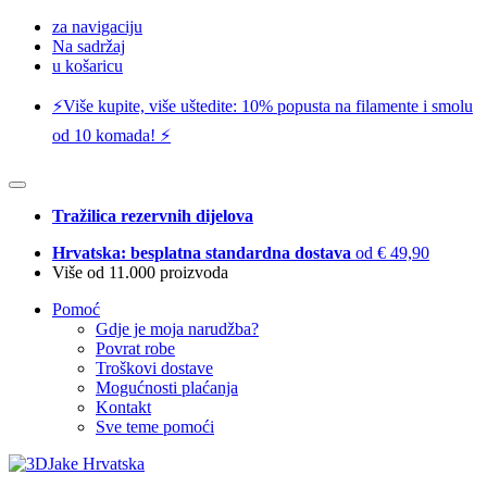
za navigaciju
Na sadržaj
u košaricu
⚡️Više kupite, više uštedite: 10% popusta na filamente i smolu
od 10 komada! ⚡️
Tražilica rezervnih dijelova
Hrvatska: besplatna standardna dostava
od € 49,90
Više od 11.000 proizvoda
Pomoć
Gdje je moja narudžba?
Povrat robe
Troškovi dostave
Mogućnosti plaćanja
Kontakt
Sve teme pomoći