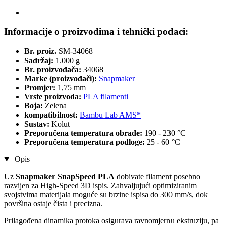
Informacije o proizvodima i tehnički podaci:
Br. proiz.
SM-34068
Sadržaj:
1.000 g
Br. proizvođača:
34068
Marke (proizvođači):
Snapmaker
Promjer:
1,75 mm
Vrste proizvoda:
PLA filamenti
Boja:
Zelena
kompatibilnost:
Bambu Lab AMS*
Sustav:
Kolut
Preporučena temperatura obrade:
190 - 230 °C
Preporučena temperatura podloge:
25 - 60 °C
Opis
Uz
Snapmaker SnapSpeed PLA
dobivate filament posebno
razvijen za High-Speed 3D ispis. Zahvaljujući optimiziranim
svojstvima materijala moguće su brzine ispisa do 300 mm/s, dok
površina ostaje čista i precizna.
Prilagođena dinamika protoka osigurava ravnomjernu ekstruziju, pa