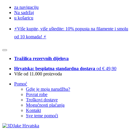
za navigaciju
Na sadržaj
u košaricu
⚡️Više kupite, više uštedite: 10% popusta na filamente i smolu
od 10 komada! ⚡️
Tražilica rezervnih dijelova
Hrvatska: besplatna standardna dostava
od € 49,90
Više od 11.000 proizvoda
Pomoć
Gdje je moja narudžba?
Povrat robe
Troškovi dostave
Mogućnosti plaćanja
Kontakt
Sve teme pomoći