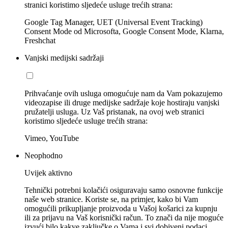
stranici koristimo sljedeće usluge trećih strana:
Google Tag Manager, UET (Universal Event Tracking)
Consent Mode od Microsofta, Google Consent Mode, Klarna,
Freshchat
Vanjski medijski sadržaji
Prihvaćanje ovih usluga omogućuje nam da Vam pokazujemo
videozapise ili druge medijske sadržaje koje hostiraju vanjski
pružatelji usluga. Uz Vaš pristanak, na ovoj web stranici
koristimo sljedeće usluge trećih strana:
Vimeo, YouTube
Neophodno
Uvijek aktivno
Tehnički potrebni kolačići osiguravaju samo osnovne funkcije
naše web stranice. Koriste se, na primjer, kako bi Vam
omogućili prikupljanje proizvoda u Vašoj košarici za kupnju
ili za prijavu na Vaš korisnički račun. To znači da nije moguće
izvući bilo kakve zaključke o Vama i svi dobiveni podaci