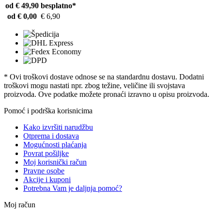
od € 49,90
besplatno*
od € 0,00
€ 6,90
* Ovi troškovi dostave odnose se na standardnu ​​dostavu. Dodatni
troškovi mogu nastati npr. zbog težine, veličine ili svojstava
proizvoda. Ove podatke možete pronaći izravno u opisu proizvoda.
Pomoć i podrška korisnicima
Kako izvršiti narudžbu
Otprema i dostava
Mogućnosti plaćanja
Povrat pošiljke
Moj korisnički račun
Pravne osobe
Akcije i kuponi
Potrebna Vam je daljnja pomoć?
Moj račun