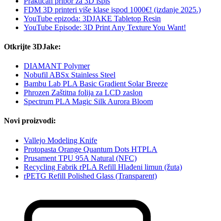
Praktičan pribor za 3D ispis
FDM 3D printeri više klase ispod 1000€! (izdanje 2025.)
YouTube epizoda: 3DJAKE Tabletop Resin
YouTube Episode: 3D Print Any Texture You Want!
Otkrijte 3DJake:
DIAMANT Polymer
Nobufil ABSx Stainless Steel
Bambu Lab PLA Basic Gradient Solar Breeze
Phrozen Zaštitna folija za LCD zaslon
Spectrum PLA Magic Silk Aurora Bloom
Novi proizvodi:
Vallejo Modeling Knife
Protopasta Orange Quantum Dots HTPLA
Prusament TPU 95A Natural (NFC)
Recycling Fabrik rPLA Refill Hlađeni limun (žuta)
rPETG Refill Polished Glass (Transparent)