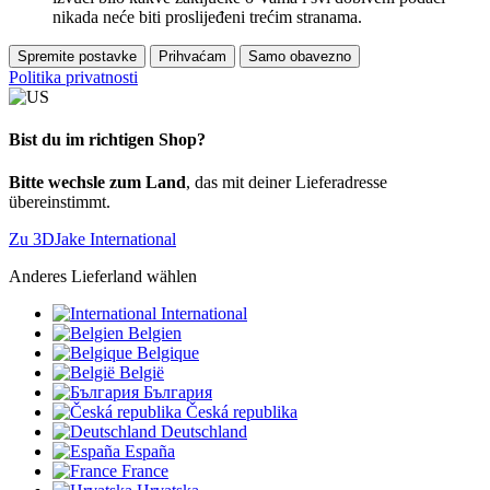
nikada neće biti proslijeđeni trećim stranama.
Spremite postavke
Prihvaćam
Samo obavezno
Politika privatnosti
Bist du im richtigen Shop?
Bitte wechsle zum Land
, das mit deiner Lieferadresse
übereinstimmt.
Zu 3DJake International
Anderes Lieferland wählen
International
Belgien
Belgique
België
България
Česká republika
Deutschland
España
France