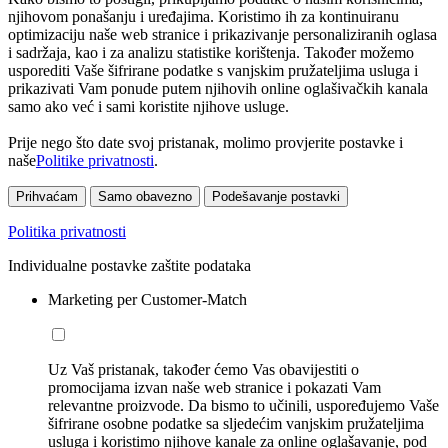
njihovom ponašanju i uređajima. Koristimo ih za kontinuiranu
optimizaciju naše web stranice i prikazivanje personaliziranih oglasa
i sadržaja, kao i za analizu statistike korištenja. Također možemo
usporediti Vaše šifrirane podatke s vanjskim pružateljima usluga i
prikazivati Vam ponude putem njihovih online oglašivačkih kanala
samo ako već i sami koristite njihove usluge.
Prije nego što date svoj pristanak, molimo provjerite postavke i
naše
Politike privatnosti
.
Prihvaćam
Samo obavezno
Podešavanje postavki
Politika privatnosti
Individualne postavke zaštite podataka
Marketing per Customer-Match
Uz Vaš pristanak, također ćemo Vas obavijestiti o
promocijama izvan naše web stranice i pokazati Vam
relevantne proizvode. Da bismo to učinili, uspoređujemo Vaše
šifrirane osobne podatke sa sljedećim vanjskim pružateljima
usluga i koristimo njihove kanale za online oglašavanje, pod