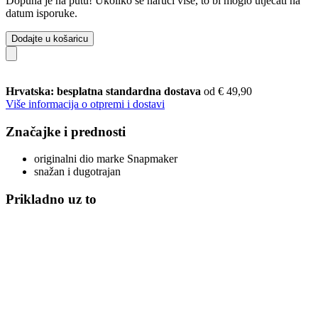
Dopuna je na putu! Ukoliko se naruči više, to bi moglo utjecati na
datum isporuke.
Dodajte u košaricu
Hrvatska: besplatna standardna dostava
od € 49,90
Više informacija o otpremi i dostavi
Značajke i prednosti
originalni dio marke Snapmaker
snažan i dugotrajan
Prikladno uz to