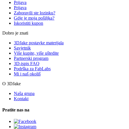
Prijava
Prijava
Zaboravili ste lozinku?
Gdje je moja pošiljka?
Iskoristiti kupon
Dobro je znati
3DJake postavke materijala
Savjetnik
Više kupite, više uštedite
Partnerski program
3D-ispis FAQ
Podrška za FabLabs
Mi i naš okoliš
O 3DJake
Naša grupa
Kontakt
Pratite nas na