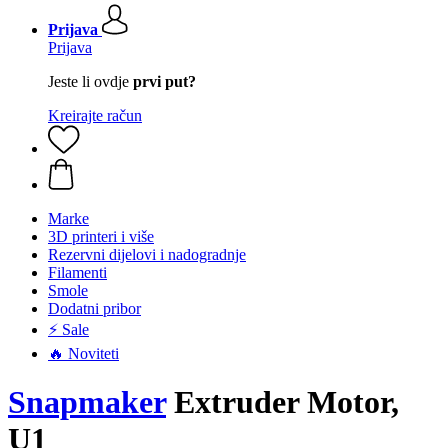
Prijava
Prijava
Jeste li ovdje
prvi put?
Kreirajte račun
Marke
3D printeri i više
Rezervni dijelovi i nadogradnje
Filamenti
Smole
Dodatni pribor
⚡ Sale
🔥 Noviteti
Snapmaker
Extruder Motor,
U1