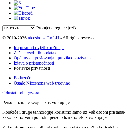
Promjena regije / jezika
© 2010-2026
niceshops GmbH
- All rights reserved.
Impresum i uvjeti korištenja
Zaštita osobnih podataka
Opći uvjeti poslovanja i pravila otkazivanja
Izjava o pristupačnosti
Postavke privatnosti
Poduzeće
Ostale Niceshops web trgovine
Odustati od ugovora
Personalizirajte svoje iskustvo kupnje
Kolačiće i druge tehnologije koristimo samo uz Vaš osobni pristanak
kako bismo Vam ponudili personalizirano iskustvo kupnje.
Kako bismo to postigli, prikupljamo podatke o našim korisnicima,