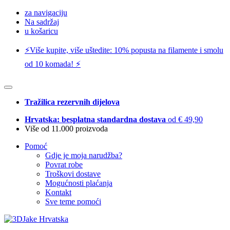
za navigaciju
Na sadržaj
u košaricu
⚡️Više kupite, više uštedite: 10% popusta na filamente i smolu
od 10 komada! ⚡️
Tražilica rezervnih dijelova
Hrvatska: besplatna standardna dostava
od € 49,90
Više od 11.000 proizvoda
Pomoć
Gdje je moja narudžba?
Povrat robe
Troškovi dostave
Mogućnosti plaćanja
Kontakt
Sve teme pomoći