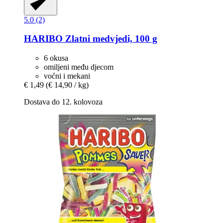
5.0 (2)
HARIBO
Zlatni medvjedi, 100 g
6 okusa
omiljeni među djecom
voćni i mekani
€ 1,49
(€ 14,90 / kg)
Dostava do 12. kolovoza