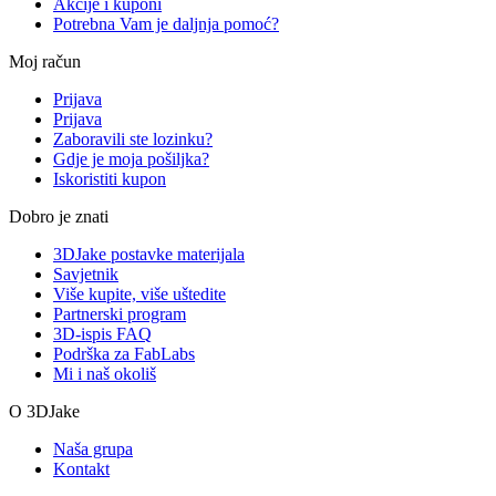
Akcije i kuponi
Potrebna Vam je daljnja pomoć?
Moj račun
Prijava
Prijava
Zaboravili ste lozinku?
Gdje je moja pošiljka?
Iskoristiti kupon
Dobro je znati
3DJake postavke materijala
Savjetnik
Više kupite, više uštedite
Partnerski program
3D-ispis FAQ
Podrška za FabLabs
Mi i naš okoliš
O 3DJake
Naša grupa
Kontakt