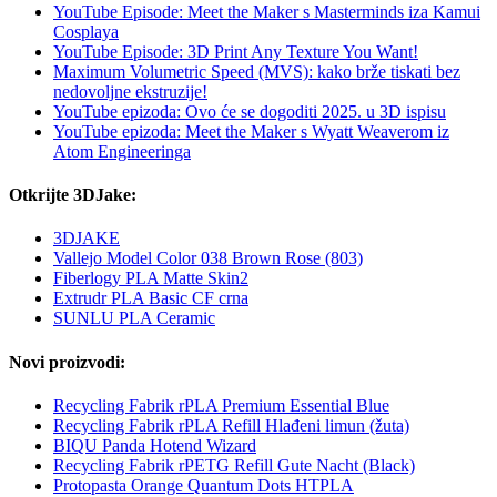
YouTube Episode: Meet the Maker s Masterminds iza Kamui
Cosplaya
YouTube Episode: 3D Print Any Texture You Want!
Maximum Volumetric Speed (MVS): kako brže tiskati bez
nedovoljne ekstruzije!
YouTube epizoda: Ovo će se dogoditi 2025. u 3D ispisu
YouTube epizoda: Meet the Maker s Wyatt Weaverom iz
Atom Engineeringa
Otkrijte 3DJake:
3DJAKE
Vallejo Model Color 038 Brown Rose (803)
Fiberlogy PLA Matte Skin2
Extrudr PLA Basic CF crna
SUNLU PLA Ceramic
Novi proizvodi:
Recycling Fabrik rPLA Premium Essential Blue
Recycling Fabrik rPLA Refill Hlađeni limun (žuta)
BIQU Panda Hotend Wizard
Recycling Fabrik rPETG Refill Gute Nacht (Black)
Protopasta Orange Quantum Dots HTPLA