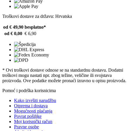
Troškovi dostave za državu: Hrvatska
od € 49,90
besplatno*
od € 0,00
€ 6,90
* Ovi troškovi dostave odnose se na standardnu ​​dostavu. Dodatni
troškovi mogu nastati npr. zbog težine, veličine ili svojstava
proizvoda. Ove podatke možete pronaći izravno u opisu proizvoda.
Pomoć i podrška korisnicima
Kako izvršiti narudžbu
Otprema i dostava
Mogućnosti plaćanja
Povrat pošiljke
Moj korisnički račun
Pravne osobe