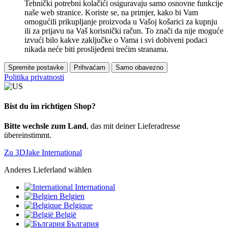
Tehnički potrebni kolačići osiguravaju samo osnovne funkcije
naše web stranice. Koriste se, na primjer, kako bi Vam
omogućili prikupljanje proizvoda u Vašoj košarici za kupnju
ili za prijavu na Vaš korisnički račun. To znači da nije moguće
izvući bilo kakve zaključke o Vama i svi dobiveni podaci
nikada neće biti proslijeđeni trećim stranama.
Spremite postavke
Prihvaćam
Samo obavezno
Politika privatnosti
Bist du im richtigen Shop?
Bitte wechsle zum Land
, das mit deiner Lieferadresse
übereinstimmt.
Zu 3DJake International
Anderes Lieferland wählen
International
Belgien
Belgique
België
България