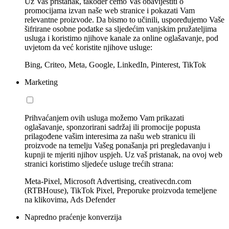
Uz Vaš pristanak, također ćemo Vas obavijestiti o
promocijama izvan naše web stranice i pokazati Vam
relevantne proizvode. Da bismo to učinili, uspoređujemo Vaše
šifrirane osobne podatke sa sljedećim vanjskim pružateljima
usluga i koristimo njihove kanale za online oglašavanje, pod
uvjetom da već koristite njihove usluge:
Bing, Criteo, Meta, Google, LinkedIn, Pinterest, TikTok
Marketing
Prihvaćanjem ovih usluga možemo Vam prikazati
oglašavanje, sponzorirani sadržaj ili promocije popusta
prilagođene vašim interesima za našu web stranicu ili
proizvode na temelju Vašeg ponašanja pri pregledavanju i
kupnji te mjeriti njihov uspjeh. Uz vaš pristanak, na ovoj web
stranici koristimo sljedeće usluge trećih strana:
Meta-Pixel, Microsoft Advertising, creativecdn.com
(RTBHouse), TikTok Pixel, Preporuke proizvoda temeljene
na klikovima, Ads Defender
Napredno praćenje konverzija