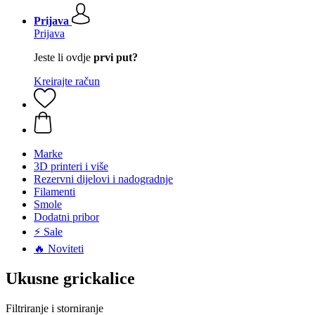
Prijava
Prijava
Jeste li ovdje
prvi put?
Kreirajte račun
Marke
3D printeri i više
Rezervni dijelovi i nadogradnje
Filamenti
Smole
Dodatni pribor
⚡ Sale
🔥 Noviteti
Ukusne grickalice
Filtriranje i storniranje