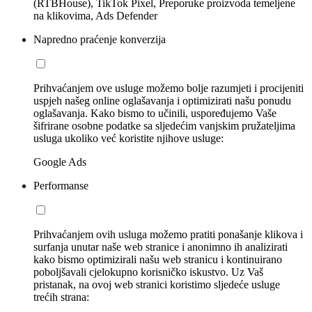
(RTBHouse), TikTok Pixel, Preporuke proizvoda temeljene
na klikovima, Ads Defender
Napredno praćenje konverzija
Prihvaćanjem ove usluge možemo bolje razumjeti i procijeniti
uspjeh našeg online oglašavanja i optimizirati našu ponudu
oglašavanja. Kako bismo to učinili, uspoređujemo Vaše
šifrirane osobne podatke sa sljedećim vanjskim pružateljima
usluga ukoliko već koristite njihove usluge:
Google Ads
Performanse
Prihvaćanjem ovih usluga možemo pratiti ponašanje klikova i
surfanja unutar naše web stranice i anonimno ih analizirati
kako bismo optimizirali našu web stranicu i kontinuirano
poboljšavali cjelokupno korisničko iskustvo. Uz Vaš
pristanak, na ovoj web stranici koristimo sljedeće usluge
trećih strana: