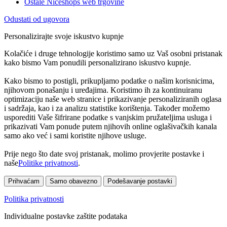
Ostale Niceshops web trgovine
Odustati od ugovora
Personalizirajte svoje iskustvo kupnje
Kolačiće i druge tehnologije koristimo samo uz Vaš osobni pristanak
kako bismo Vam ponudili personalizirano iskustvo kupnje.
Kako bismo to postigli, prikupljamo podatke o našim korisnicima,
njihovom ponašanju i uređajima. Koristimo ih za kontinuiranu
optimizaciju naše web stranice i prikazivanje personaliziranih oglasa
i sadržaja, kao i za analizu statistike korištenja. Također možemo
usporediti Vaše šifrirane podatke s vanjskim pružateljima usluga i
prikazivati Vam ponude putem njihovih online oglašivačkih kanala
samo ako već i sami koristite njihove usluge.
Prije nego što date svoj pristanak, molimo provjerite postavke i
naše
Politike privatnosti
.
Prihvaćam
Samo obavezno
Podešavanje postavki
Politika privatnosti
Individualne postavke zaštite podataka