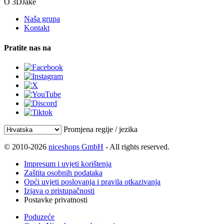
O 3DJake
Naša grupa
Kontakt
Pratite nas na
Promjena regije / jezika
© 2010-2026
niceshops GmbH
- All rights reserved.
Impresum i uvjeti korištenja
Zaštita osobnih podataka
Opći uvjeti poslovanja i pravila otkazivanja
Izjava o pristupačnosti
Postavke privatnosti
Poduzeće