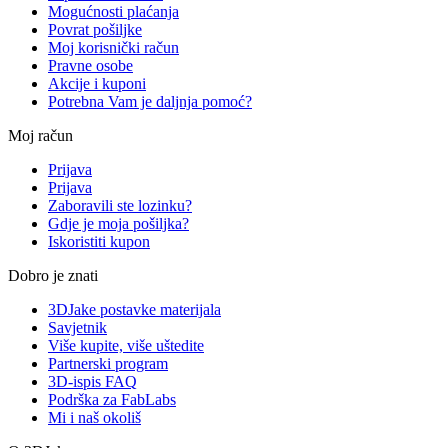
Mogućnosti plaćanja
Povrat pošiljke
Moj korisnički račun
Pravne osobe
Akcije i kuponi
Potrebna Vam je daljnja pomoć?
Moj račun
Prijava
Prijava
Zaboravili ste lozinku?
Gdje je moja pošiljka?
Iskoristiti kupon
Dobro je znati
3DJake postavke materijala
Savjetnik
Više kupite, više uštedite
Partnerski program
3D-ispis FAQ
Podrška za FabLabs
Mi i naš okoliš