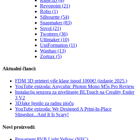
Raise3D (4)
Revopoint (21)
Robo (1)
Silhouette (54)
Snapmaker (83)
Sovol (21)
Twotrees (36)
Ultimaker (10)
UniFormation (11)
Wanhao (13)
Zortrax (5)
Aktualni članci:
FDM 3D printeri više klase ispod 1000€! (izdanje 2025.)
YouTube epizoda: Anycubic Photon Mono M5s Pro Review
Instalacija senzora za niveliranje BLTouch na Creality Ender
3 V2
3DJake ljepilo za radnu ploču
YouTube epizoda: We Designed A Print-In-Place
Slingshot...And It Is Scary!
Novi proizvodi:
Prusament PVB Light Yellow (NFC)