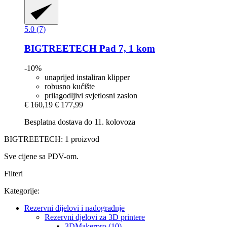
5.0 (7)
BIGTREETECH
Pad 7, 1 kom
-10%
unaprijed instaliran klipper
robusno kućište
prilagodljivi svjetlosni zaslon
€ 160,19
€ 177,99
Besplatna dostava do 11. kolovoza
BIGTREETECH: 1 proizvod
Sve cijene sa PDV-om.
Filteri
Kategorije:
Rezervni dijelovi i nadogradnje
Rezervni djelovi za 3D printere
3DMakerpro (10)