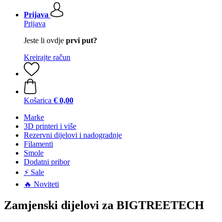
Prijava
Prijava
Jeste li ovdje
prvi put?
Kreirajte račun
Košarica
€ 0,00
Marke
3D printeri i više
Rezervni dijelovi i nadogradnje
Filamenti
Smole
Dodatni pribor
⚡ Sale
🔥 Noviteti
Zamjenski dijelovi za BIGTREETECH