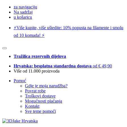
za navigaciju
Na sadržaj
u košaricu
⚡️Više kupite, više uštedite: 10% popusta na filamente i smolu
od 10 komada! ⚡️
Tražilica rezervnih dijelova
Hrvatska: besplatna standardna dostava
od € 49,90
Više od 11.000 proizvoda
Pomoć
Gdje je moja narudžba?
Povrat robe
Troškovi dostave
Mogućnosti plaćanja
Kontakt
Sve teme pomoći