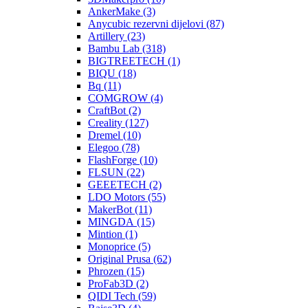
AnkerMake (3)
Anycubic rezervni dijelovi (87)
Artillery (23)
Bambu Lab (318)
BIGTREETECH (1)
BIQU (18)
Bq (11)
COMGROW (4)
CraftBot (2)
Creality (127)
Dremel (10)
Elegoo (78)
FlashForge (10)
FLSUN (22)
GEEETECH (2)
LDO Motors (55)
MakerBot (11)
MINGDA (15)
Mintion (1)
Monoprice (5)
Original Prusa (62)
Phrozen (15)
ProFab3D (2)
QIDI Tech (59)