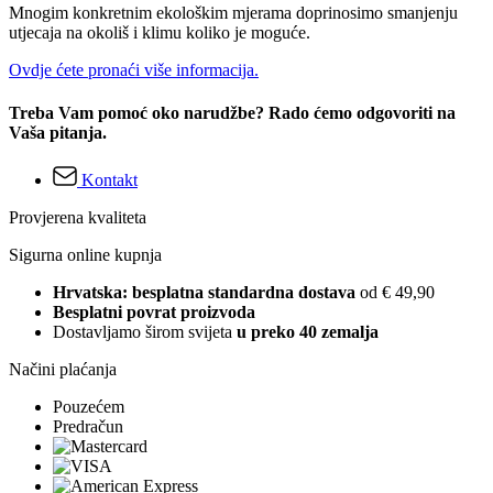
Mnogim konkretnim ekološkim mjerama doprinosimo smanjenju
utjecaja na okoliš i klimu koliko je moguće.
Ovdje ćete pronaći više informacija.
Treba Vam pomoć oko narudžbe? Rado ćemo odgovoriti na
Vaša pitanja.
Kontakt
Provjerena kvaliteta
Sigurna online kupnja
Hrvatska: besplatna standardna dostava
od € 49,90
Besplatni povrat proizvoda
Dostavljamo širom svijeta
u preko 40 zemalja
Načini plaćanja
Pouzećem
Predračun