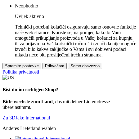
Neophodno
Uvijek aktivno
Tehnički potrebni kolačići osiguravaju samo osnovne funkcije
naše web stranice. Koriste se, na primjer, kako bi Vam
omogućili prikupljanje proizvoda u Vašoj košarici za kupnju
ili za prijavu na Vaš korisnički račun. To znači da nije moguće
izvući bilo kakve zaključke o Vama i svi dobiveni podaci
nikada neće biti proslijeđeni trećim stranama.
Spremite postavke
Prihvaćam
Samo obavezno
Politika privatnosti
Bist du im richtigen Shop?
Bitte wechsle zum Land
, das mit deiner Lieferadresse
übereinstimmt.
Zu 3DJake International
Anderes Lieferland wählen
International