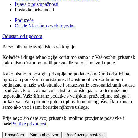
Izjava o pristupačnosti
Postavke privatnosti
Poduzeće
Ostale Niceshops web trgovine
Odustati od ugovora
Personalizirajte svoje iskustvo kupnje
Kolačiće i druge tehnologije koristimo samo uz Vaš osobni pristanak
kako bismo Vam ponudili personalizirano iskustvo kupnje.
Kako bismo to postigli, prikupljamo podatke o našim korisnicima,
njihovom ponašanju i uređajima. Koristimo ih za kontinuiranu
optimizaciju naše web stranice i prikazivanje personaliziranih oglasa
i sadržaja, kao i za analizu statistike korištenja. Također možemo
usporediti Vaše šifrirane podatke s vanjskim pružateljima usluga i
prikazivati Vam ponude putem njihovih online oglašivačkih kanala
samo ako već i sami koristite njihove usluge.
Prije nego što date svoj pristanak, molimo provjerite postavke i
naše
Politike privatnosti
.
Prihvaćam
Samo obavezno
Podešavanje postavki