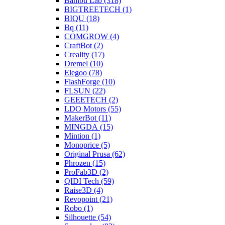
Bambu Lab (318)
BIGTREETECH (1)
BIQU (18)
Bq (11)
COMGROW (4)
CraftBot (2)
Creality (17)
Dremel (10)
Elegoo (78)
FlashForge (10)
FLSUN (22)
GEEETECH (2)
LDO Motors (55)
MakerBot (11)
MINGDA (15)
Mintion (1)
Monoprice (5)
Original Prusa (62)
Phrozen (15)
ProFab3D (2)
QIDI Tech (59)
Raise3D (4)
Revopoint (21)
Robo (1)
Silhouette (54)