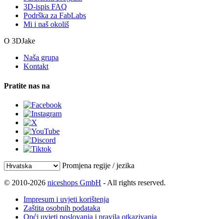
3D-ispis FAQ
Podrška za FabLabs
Mi i naš okoliš
O 3DJake
Naša grupa
Kontakt
Pratite nas na
Promjena regije / jezika
© 2010-2026
niceshops GmbH
- All rights reserved.
Impresum i uvjeti korištenja
Zaštita osobnih podataka
Opći uvjeti poslovanja i pravila otkazivanja