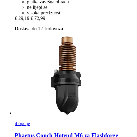
glatka završna obrada
ne lijepi se
visoka preciznost
€ 29,19
€ 72,99
Dostava do 12. kolovoza
4 opcije
Phaetus
Conch Hotend M6 za Flashforge