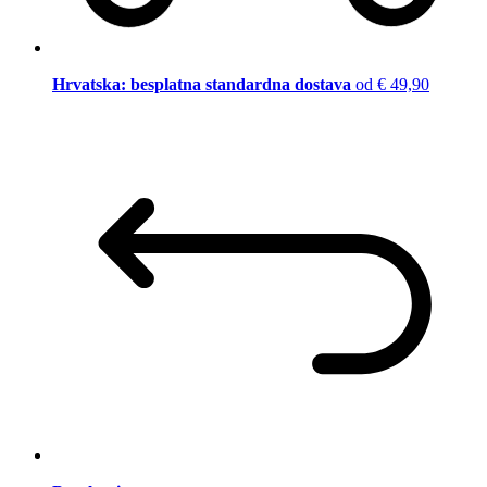
Hrvatska: besplatna standardna dostava
od € 49,90