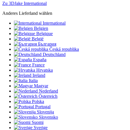
Zu 3DJake International
Anderes Lieferland wählen
International
Belgien
Belgique
België
България
Česká republika
Deutschland
España
France
Hrvatska
Ireland
Italia
Magyar
Nederland
Österreich
Polska
Portugal
Slovenija
Slovensko
Suomi
Sverige