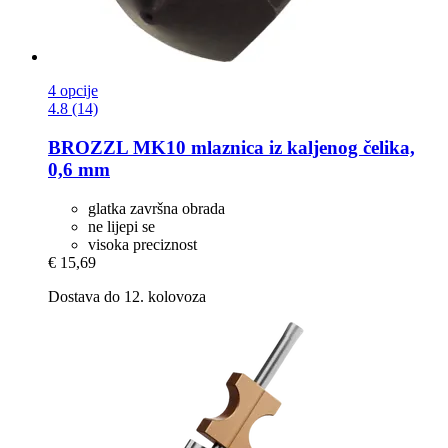
4 opcije
4.8 (14)
BROZZL
MK10 mlaznica iz kaljenog čelika,
0,6 mm
glatka završna obrada
ne lijepi se
visoka preciznost
€ 15,69
Dostava do 12. kolovoza