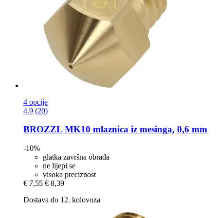
4 opcije
4.9 (20)
BROZZL
MK10 mlaznica iz mesinga, 0,6 mm
-10%
glatka završna obrada
ne lijepi se
visoka preciznost
€ 7,55
€ 8,39
Dostava do 12. kolovoza