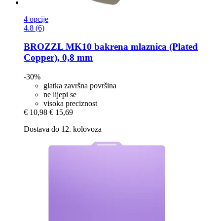
4 opcije
4.8 (6)
BROZZL
MK10 bakrena mlaznica (Plated
Copper), 0,8 mm
-30%
glatka završna površina
ne lijepi se
visoka preciznost
€ 10,98
€ 15,69
Dostava do 12. kolovoza