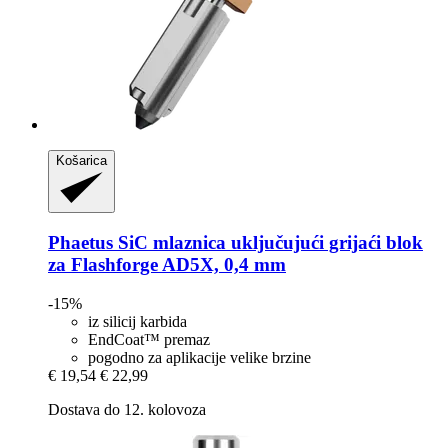
Košarica
Phaetus
SiC mlaznica uključujući grijaći blok
za Flashforge AD5X, 0,4 mm
-15%
iz silicij karbida
EndCoat™ premaz
pogodno za aplikacije velike brzine
€ 19,54
€ 22,99
Dostava do 12. kolovoza