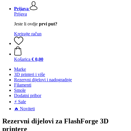
Prijava
Prijava
Jeste li ovdje
prvi put?
Kreirajte račun
Košarica
€ 0,00
Marke
3D printeri i više
Rezervni dijelovi i nadogradnje
Filamenti
Smole
Dodatni pribor
⚡ Sale
🔥 Noviteti
Rezervni dijelovi za FlashForge 3D
printere