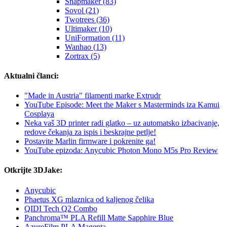
Snapmaker (83)
Sovol (21)
Twotrees (36)
Ultimaker (10)
UniFormation (11)
Wanhao (13)
Zortrax (5)
Aktualni članci:
"Made in Austria" filamenti marke Extrudr
YouTube Episode: Meet the Maker s Masterminds iza Kamui
Cosplaya
Neka vaš 3D printer radi glatko – uz automatsko izbacivanje,
redove čekanja za ispis i beskrajne petlje!
Postavite Marlin firmware i pokrenite ga!
YouTube epizoda: Anycubic Photon Mono M5s Pro Review
Otkrijte 3DJake:
Anycubic
Phaetus XG mlaznica od kaljenog čelika
QIDI Tech Q2 Combo
Panchroma™ PLA Refill Matte Sapphire Blue
AzureFilm PLA Magenta