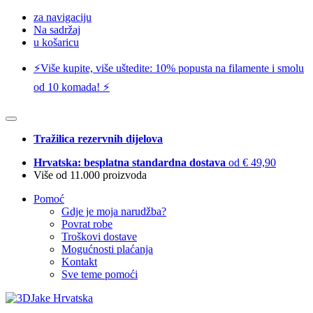
za navigaciju
Na sadržaj
u košaricu
⚡️Više kupite, više uštedite: 10% popusta na filamente i smolu
od 10 komada! ⚡️
Tražilica rezervnih dijelova
Hrvatska: besplatna standardna dostava
od € 49,90
Više od 11.000 proizvoda
Pomoć
Gdje je moja narudžba?
Povrat robe
Troškovi dostave
Mogućnosti plaćanja
Kontakt
Sve teme pomoći