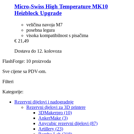
Micro-Swiss
High Temperature MK10
Heizblock Upgrade
veličina navoja M7
posebna legura
visoka kompatibilnost s pisačima
€ 21,49
Dostava do 12. kolovoza
FlashForge: 10 proizvoda
Sve cijene sa PDV-om.
Filteri
Kategorije:
Rezervni dijelovi i nadogradnje
Rezervni djelovi za 3D printere
3DMakerpro (10)
AnkerMake (3)
Anycubic rezervni dijelovi (87)
Artillery (23)