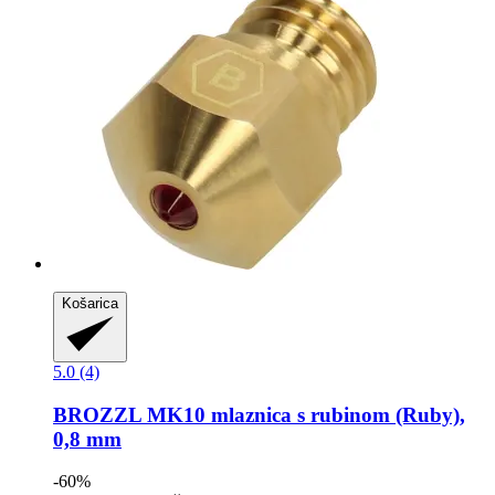
Košarica
5.0 (4)
BROZZL
MK10 mlaznica s rubinom (Ruby),
0,8 mm
-60%