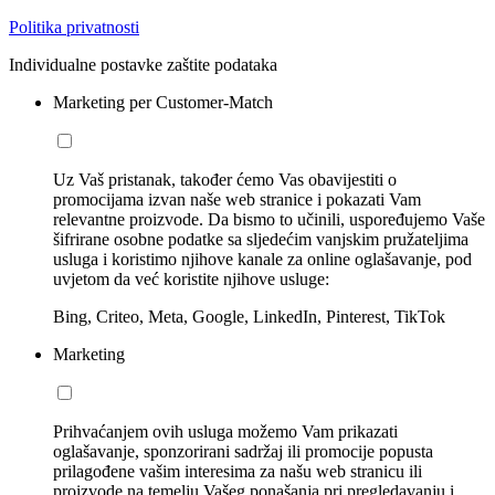
Politika privatnosti
Individualne postavke zaštite podataka
Marketing per Customer-Match
Uz Vaš pristanak, također ćemo Vas obavijestiti o
promocijama izvan naše web stranice i pokazati Vam
relevantne proizvode. Da bismo to učinili, uspoređujemo Vaše
šifrirane osobne podatke sa sljedećim vanjskim pružateljima
usluga i koristimo njihove kanale za online oglašavanje, pod
uvjetom da već koristite njihove usluge:
Bing, Criteo, Meta, Google, LinkedIn, Pinterest, TikTok
Marketing
Prihvaćanjem ovih usluga možemo Vam prikazati
oglašavanje, sponzorirani sadržaj ili promocije popusta
prilagođene vašim interesima za našu web stranicu ili
proizvode na temelju Vašeg ponašanja pri pregledavanju i