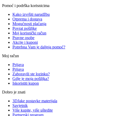
Pomoć i podrška korisnicima
Kako izvršiti narudžbu
Otprema i dostava
Mogućnosti plaćanja
Povrat pošiljke
Moj korisnički račun
Pravne osobe
Akcije i kuponi
Potrebna Vam je daljnja pomoć?
Moj račun
Prijava
Prijava
Zaboravili ste lozinku?
Gdje je moja pošiljka?
Iskoristiti kupon
Dobro je znati
3DJake postavke materijala
Savjetnik
Više kupite, više uštedite
Partnerski program