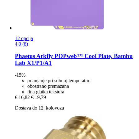
12 opcija
4.9 (8)
Phaetus
Arkfly POPweb™ Cool Plate, Bambu
Lab X1/P1/A1
-15%
prianjanje pri sobnoj temperaturi
obostrano premazana
fina glatka tekstura
€ 16,82
€ 19,79
Dostava do 12. kolovoza