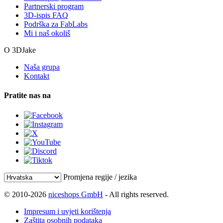
Partnerski program
3D-ispis FAQ
Podrška za FabLabs
Mi i naš okoliš
O 3DJake
Naša grupa
Kontakt
Pratite nas na
Promjena regije / jezika
© 2010-2026
niceshops GmbH
- All rights reserved.
Impresum i uvjeti korištenja
Zaštita osobnih podataka