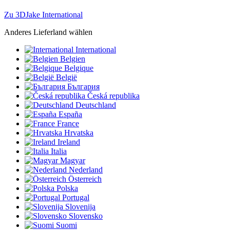
Zu 3DJake International
Anderes Lieferland wählen
International
Belgien
Belgique
België
България
Česká republika
Deutschland
España
France
Hrvatska
Ireland
Italia
Magyar
Nederland
Österreich
Polska
Portugal
Slovenija
Slovensko
Suomi