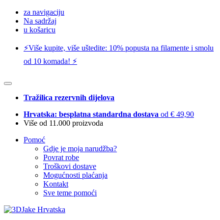
za navigaciju
Na sadržaj
u košaricu
⚡️Više kupite, više uštedite: 10% popusta na filamente i smolu
od 10 komada! ⚡️
Tražilica rezervnih dijelova
Hrvatska: besplatna standardna dostava
od € 49,90
Više od 11.000 proizvoda
Pomoć
Gdje je moja narudžba?
Povrat robe
Troškovi dostave
Mogućnosti plaćanja
Kontakt
Sve teme pomoći