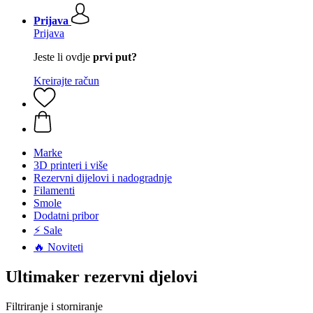
Prijava
Prijava
Jeste li ovdje
prvi put?
Kreirajte račun
Marke
3D printeri i više
Rezervni dijelovi i nadogradnje
Filamenti
Smole
Dodatni pribor
⚡ Sale
🔥 Noviteti
Ultimaker rezervni djelovi
Filtriranje i storniranje