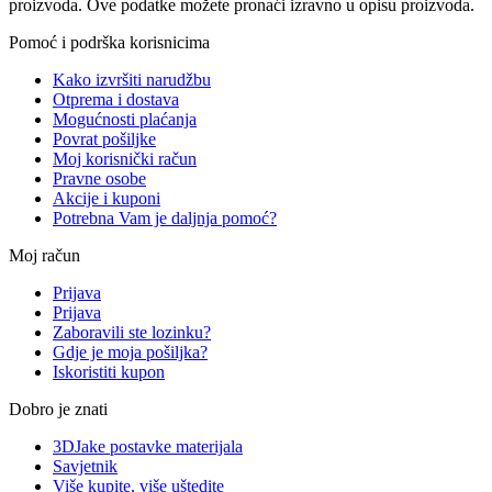
proizvoda. Ove podatke možete pronaći izravno u opisu proizvoda.
Pomoć i podrška korisnicima
Kako izvršiti narudžbu
Otprema i dostava
Mogućnosti plaćanja
Povrat pošiljke
Moj korisnički račun
Pravne osobe
Akcije i kuponi
Potrebna Vam je daljnja pomoć?
Moj račun
Prijava
Prijava
Zaboravili ste lozinku?
Gdje je moja pošiljka?
Iskoristiti kupon
Dobro je znati
3DJake postavke materijala
Savjetnik
Više kupite, više uštedite