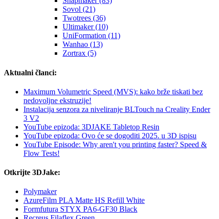
Snapmaker (83)
Sovol (21)
Twotrees (36)
Ultimaker (10)
UniFormation (11)
Wanhao (13)
Zortrax (5)
Aktualni članci:
Maximum Volumetric Speed (MVS): kako brže tiskati bez
nedovoljne ekstruzije!
Instalacija senzora za niveliranje BLTouch na Creality Ender
3 V2
YouTube epizoda: 3DJAKE Tabletop Resin
YouTube epizoda: Ovo će se dogoditi 2025. u 3D ispisu
YouTube Episode: Why aren't you printing faster? Speed &
Flow Tests!
Otkrijte 3DJake:
Polymaker
AzureFilm PLA Matte HS Refill White
Formfutura STYX PA6-GF30 Black
Recreus Filaflex Green