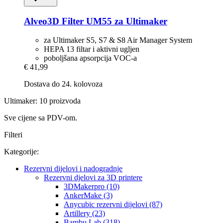
Alveo3D
Filter UM55 za Ultimaker
za Ultimaker S5, S7 & S8 Air Manager System
HEPA 13 filtar i aktivni ugljen
poboljšana apsorpcija VOC-a
€ 41,99
Dostava do 24. kolovoza
Ultimaker: 10 proizvoda
Sve cijene sa PDV-om.
Filteri
Kategorije:
Rezervni dijelovi i nadogradnje
Rezervni djelovi za 3D printere
3DMakerpro (10)
AnkerMake (3)
Anycubic rezervni dijelovi (87)
Artillery (23)
Bambu Lab (318)