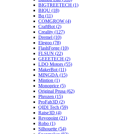
BIGTREETECH (1)
BIQU (18)
Bq (11)
COMGROW (4)
CraftBot (2)
Creality (127)
Dremel (10)
Elegoo (78)
FlashForge (10)
FLSUN (22)
GEEETECH (2)
LDO Motors (55)
MakerBot (11)
MINGDA (15)
Mintion (1)
Monoprice (5)
Original Prusa (62)
Phrozen (15)
ProFab3D (2)
QIDI Tech (59)
Raise3D (4)
Revopoint (21)
Robo (1)
Silhouette (54)