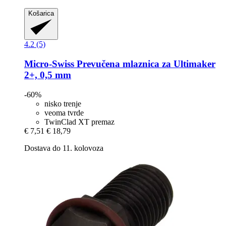
Košarica
4.2 (5)
Micro-Swiss
Prevučena mlaznica za Ultimaker
2+, 0,5 mm
-60%
nisko trenje
veoma tvrde
TwinClad XT premaz
€ 7,51
€ 18,79
Dostava do 11. kolovoza