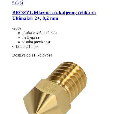
5.0 (6)
BROZZL
Mlaznica iz kaljenog čelika za
Ultimaker 2+, 0,2 mm
-20%
glatka završna obrada
ne lijepi se
visoka preciznost
€ 12,55
€ 15,69
Dostava do 11. kolovoza