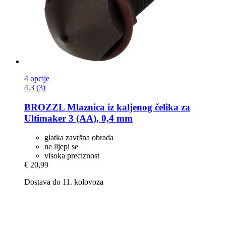
4 opcije
4.3 (3)
BROZZL
Mlaznica iz kaljenog čelika za
Ultimaker 3 (AA), 0,4 mm
glatka završna obrada
ne lijepi se
visoka preciznost
€ 20,99
Dostava do 11. kolovoza