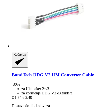
Košarica
BondTech
DDG V2 UM Converter Cable
-30%
za Ultimaker 2+/3
za korištenje DDG V2 eXtrudera
€ 1,74
€ 2,49
Dostava do 11. kolovoza