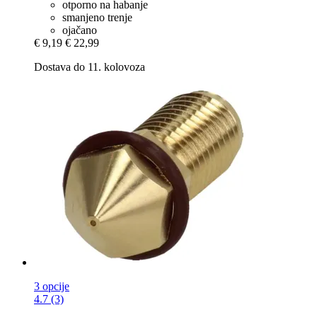
otporno na habanje
smanjeno trenje
ojačano
€ 9,19
€ 22,99
Dostava do 11. kolovoza
3 opcije
4.7 (3)