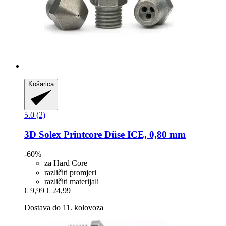
Košarica
5.0 (2)
3D Solex
Printcore Düse ICE, 0,80 mm
-60%
za Hard Core
različiti promjeri
različiti materijali
€ 9,99
€ 24,99
Dostava do 11. kolovoza