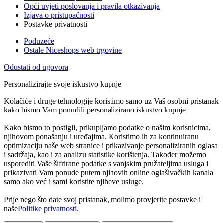
Opći uvjeti poslovanja i pravila otkazivanja
Izjava o pristupačnosti
Postavke privatnosti
Poduzeće
Ostale Niceshops web trgovine
Odustati od ugovora
Personalizirajte svoje iskustvo kupnje
Kolačiće i druge tehnologije koristimo samo uz Vaš osobni pristanak
kako bismo Vam ponudili personalizirano iskustvo kupnje.
Kako bismo to postigli, prikupljamo podatke o našim korisnicima,
njihovom ponašanju i uređajima. Koristimo ih za kontinuiranu
optimizaciju naše web stranice i prikazivanje personaliziranih oglasa
i sadržaja, kao i za analizu statistike korištenja. Također možemo
usporediti Vaše šifrirane podatke s vanjskim pružateljima usluga i
prikazivati Vam ponude putem njihovih online oglašivačkih kanala
samo ako već i sami koristite njihove usluge.
Prije nego što date svoj pristanak, molimo provjerite postavke i
naše
Politike privatnosti
.