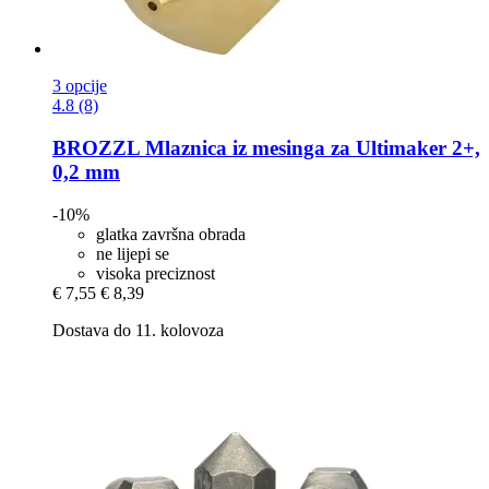
3 opcije
4.8 (8)
BROZZL
Mlaznica iz mesinga za Ultimaker 2+,
0,2 mm
-10%
glatka završna obrada
ne lijepi se
visoka preciznost
€ 7,55
€ 8,39
Dostava do 11. kolovoza