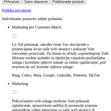
Prihvaćam
Samo obavezno
Podešavanje postavki
Politika privatnosti
Individualne postavke zaštite podataka
Marketing per Customer-Match
Uz Vaš pristanak, također ćemo Vas obavijestiti o
promocijama izvan naše web stranice i pokazati Vam
relevantne proizvode. Da bismo to učinili, uspoređujemo Vaše
šifrirane osobne podatke sa sljedećim vanjskim pružateljima
usluga i koristimo njihove kanale za online oglašavanje, pod
uvjetom da već koristite njihove usluge:
Bing, Criteo, Meta, Google, LinkedIn, Pinterest, TikTok
Marketing
Prihvaćanjem ovih usluga možemo Vam prikazati
oglašavanje, sponzorirani sadržaj ili promocije popusta
prilagođene vašim interesima za našu web stranicu ili