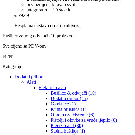
brza izmjena bitova i svrdla
integrirano LED svjetlo
€ 79,49
Besplatna dostava do 25. kolovoza
Bušilice &amp; odvijači: 10 proizvoda
Sve cijene sa PDV-om.
Filteri
Kategorije:
Dodatni pribor
Alati
Električni alati
Bušilice & odvijači (10)
Dodatni pribor (45)
Glodalice (1)
Kutna brusilica (1)
Oprema za čišćenje (6)
Pištolji i olovke za vruće ljepilo (8)
Precizni alat (30)
Stolna bušilica (1)