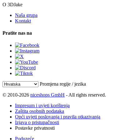
O 3DJake
Naša grupa
Kontakt
Pratite nas na
Promjena regije / jezika
© 2010-2026
niceshops GmbH
- All rights reserved.
Impresum i uvjeti korištenja
Zaštita osobnih podataka
Opći uvjeti poslovanja i pravila otkazivanja
Izjava o pristupačnosti
Postavke privatnosti
Poduzeće