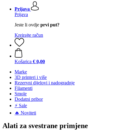
Prijava
Prijava
Jeste li ovdje
prvi put?
Kreirajte račun
Košarica
€ 0,00
Marke
3D printeri i više
Rezervni dijelovi i nadogradnje
Filamenti
Smole
Dodatni pribor
⚡ Sale
🔥 Noviteti
Alati za svestrane primjene