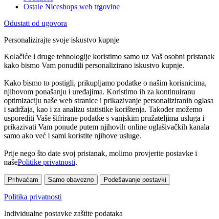
Ostale Niceshops web trgovine
Odustati od ugovora
Personalizirajte svoje iskustvo kupnje
Kolačiće i druge tehnologije koristimo samo uz Vaš osobni pristanak
kako bismo Vam ponudili personalizirano iskustvo kupnje.
Kako bismo to postigli, prikupljamo podatke o našim korisnicima,
njihovom ponašanju i uređajima. Koristimo ih za kontinuiranu
optimizaciju naše web stranice i prikazivanje personaliziranih oglasa
i sadržaja, kao i za analizu statistike korištenja. Također možemo
usporediti Vaše šifrirane podatke s vanjskim pružateljima usluga i
prikazivati Vam ponude putem njihovih online oglašivačkih kanala
samo ako već i sami koristite njihove usluge.
Prije nego što date svoj pristanak, molimo provjerite postavke i
naše
Politike privatnosti
.
Prihvaćam
Samo obavezno
Podešavanje postavki
Politika privatnosti
Individualne postavke zaštite podataka