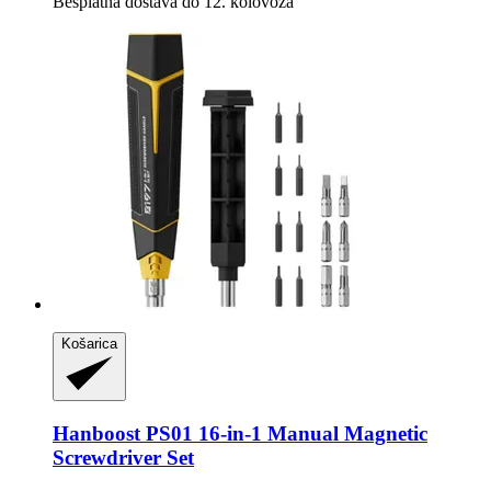
Besplatna dostava do 12. kolovoza
Košarica
Hanboost
PS01 16-​in-​1 Manual Magnetic
Screwdriver Set