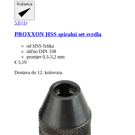
Košarica
5.0 (1)
PROXXON
HSS spiralni set svrdla
od HSS čelika
slično DIN 338
promjer 0,3-3,2 mm
€ 5,19
Dostava do 12. kolovoza