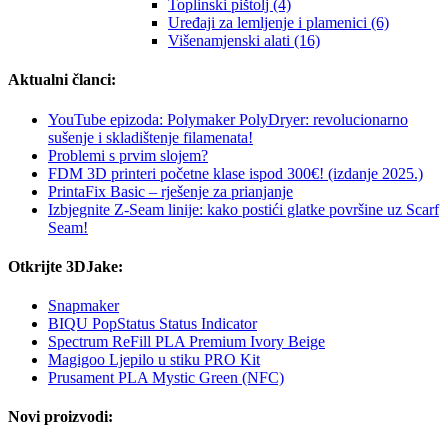
Toplinski pištolj (4)
Uređaji za lemljenje i plamenici (6)
Višenamjenski alati (16)
Aktualni članci:
YouTube epizoda: Polymaker PolyDryer: revolucionarno
sušenje i skladištenje filamenata!
Problemi s prvim slojem?
FDM 3D printeri početne klase ispod 300€! (izdanje 2025.)
PrintaFix Basic – rješenje za prianjanje
Izbjegnite Z-Seam linije: kako postići glatke površine uz Scarf
Seam!
Otkrijte 3DJake:
Snapmaker
BIQU PopStatus Status Indicator
Spectrum ReFill PLA Premium Ivory Beige
Magigoo Ljepilo u stiku PRO Kit
Prusament PLA Mystic Green (NFC)
Novi proizvodi: