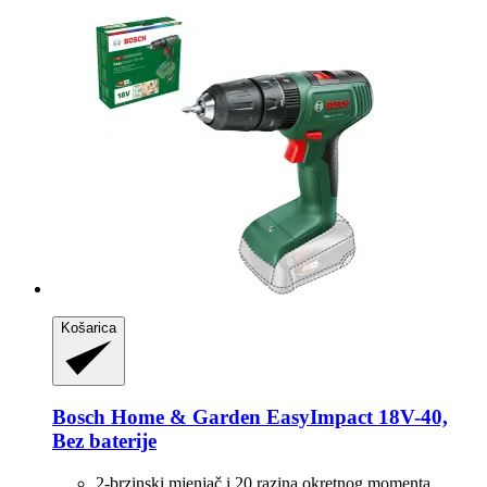
Košarica
Bosch Home & Garden
EasyImpact 18V-​40,
Bez baterije
2-brzinski mjenjač i 20 razina okretnog momenta