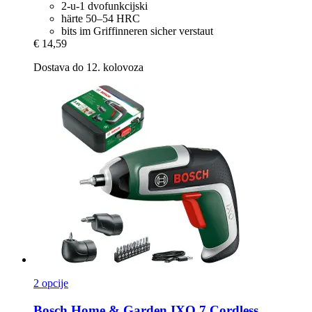
2-u-1 dvofunkcijski
härte 50–54 HRC
bits im Griffinneren sicher verstaut
€ 14,59
Dostava do 12. kolovoza
2 opcije
Bosch Home & Garden
IXO 7 Cordless