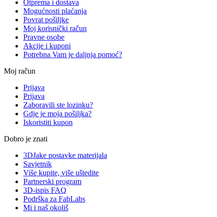
Otprema i dostava
Mogućnosti plaćanja
Povrat pošiljke
Moj korisnički račun
Pravne osobe
Akcije i kuponi
Potrebna Vam je daljnja pomoć?
Moj račun
Prijava
Prijava
Zaboravili ste lozinku?
Gdje je moja pošiljka?
Iskoristiti kupon
Dobro je znati
3DJake postavke materijala
Savjetnik
Više kupite, više uštedite
Partnerski program
3D-ispis FAQ
Podrška za FabLabs
Mi i naš okoliš