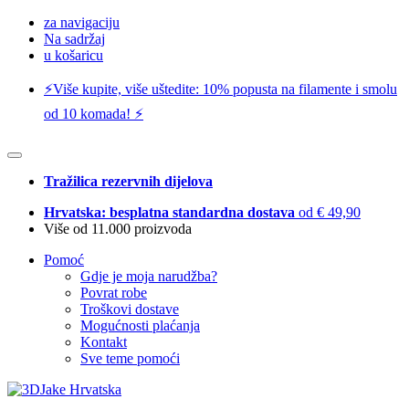
za navigaciju
Na sadržaj
u košaricu
⚡️Više kupite, više uštedite: 10% popusta na filamente i smolu
od 10 komada! ⚡️
Tražilica rezervnih dijelova
Hrvatska: besplatna standardna dostava
od € 49,90
Više od 11.000 proizvoda
Pomoć
Gdje je moja narudžba?
Povrat robe
Troškovi dostave
Mogućnosti plaćanja
Kontakt
Sve teme pomoći