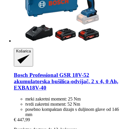
Košarica
Bosch Professional
GSR 18V-​52
akumulatorska bušilica-​odvijač, 2 x 4, 0 Ah,
EXBA18V-​40
meki zakretni moment: 25 Nm
tvrdi zakretni moment: 52 Nm
posebno kompaktan dizajn s duljinom glave od 146
mm
€ 447,99