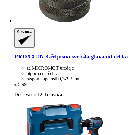
Košarica
PROXXON
3-​čeljusna svrtišta glava od čelika
za MICROMOT uređaje
otporna na čelik
raspon napetosti 0,3-3,2 mm
€ 5,99
Dostava do 12. kolovoza