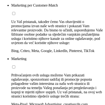
Marketing per Customer-Match
Uz Vaš pristanak, također ćemo Vas obavijestiti o
promocijama izvan naše web stranice i pokazati Vam
relevantne proizvode. Da bismo to učinili, uspoređujemo Vaše
šifrirane osobne podatke sa sljedećim vanjskim pružateljima
usluga i koristimo njihove kanale za online oglašavanje, pod
uvjetom da već koristite njihove usluge:
Bing, Criteo, Meta, Google, LinkedIn, Pinterest, TikTok
Marketing
Prihvaćanjem ovih usluga možemo Vam prikazati
oglašavanje, sponzorirani sadržaj ili promocije popusta
prilagođene vašim interesima za našu web stranicu ili
proizvode na temelju Vašeg ponašanja pri pregledavanju i
kupnji te mjeriti njihov uspjeh. Uz vaš pristanak, na ovoj web
stranici koristimo sljedeće usluge trećih strana:
Meta-Pixel, Microsoft Advertising, creativecdn.com