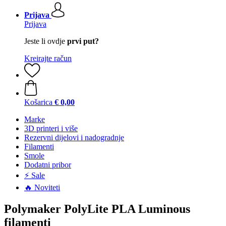
Prijava
Prijava
Jeste li ovdje
prvi put?
Kreirajte račun
Košarica
€ 0,00
Marke
3D printeri i više
Rezervni dijelovi i nadogradnje
Filamenti
Smole
Dodatni pribor
⚡ Sale
🔥 Noviteti
Polymaker PolyLite PLA Luminous
filamenti