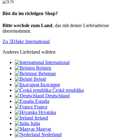
Bist du im richtigen Shop?
Bitte wechsle zum Land
, das mit deiner Lieferadresse
übereinstimmt.
Zu 3DJake International
Anderes Lieferland wählen
International
Belgien
Belgique
België
България
Česká republika
Deutschland
España
France
Hrvatska
Ireland
Italia
Magyar
Nederland