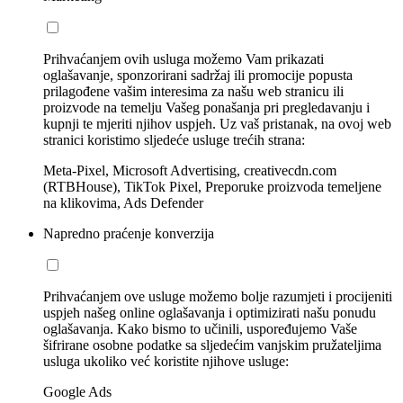
Prihvaćanjem ovih usluga možemo Vam prikazati
oglašavanje, sponzorirani sadržaj ili promocije popusta
prilagođene vašim interesima za našu web stranicu ili
proizvode na temelju Vašeg ponašanja pri pregledavanju i
kupnji te mjeriti njihov uspjeh. Uz vaš pristanak, na ovoj web
stranici koristimo sljedeće usluge trećih strana:
Meta-Pixel, Microsoft Advertising, creativecdn.com
(RTBHouse), TikTok Pixel, Preporuke proizvoda temeljene
na klikovima, Ads Defender
Napredno praćenje konverzija
Prihvaćanjem ove usluge možemo bolje razumjeti i procijeniti
uspjeh našeg online oglašavanja i optimizirati našu ponudu
oglašavanja. Kako bismo to učinili, uspoređujemo Vaše
šifrirane osobne podatke sa sljedećim vanjskim pružateljima
usluga ukoliko već koristite njihove usluge:
Google Ads