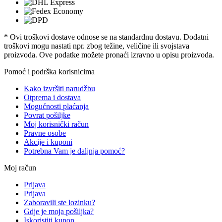
* Ovi troškovi dostave odnose se na standardnu ​​dostavu. Dodatni
troškovi mogu nastati npr. zbog težine, veličine ili svojstava
proizvoda. Ove podatke možete pronaći izravno u opisu proizvoda.
Pomoć i podrška korisnicima
Kako izvršiti narudžbu
Otprema i dostava
Mogućnosti plaćanja
Povrat pošiljke
Moj korisnički račun
Pravne osobe
Akcije i kuponi
Potrebna Vam je daljnja pomoć?
Moj račun
Prijava
Prijava
Zaboravili ste lozinku?
Gdje je moja pošiljka?
Iskoristiti kupon