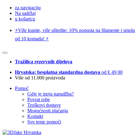
za navigaciju
Na sadržaj
u košaricu
⚡️Više kupite, više uštedite: 10% popusta na filamente i smolu
od 10 komada! ⚡️
Tražilica rezervnih dijelova
Hrvatska: besplatna standardna dostava
od € 49,90
Više od 11.000 proizvoda
Pomoć
Gdje je moja narudžba?
Povrat robe
Troškovi dostave
Mogućnosti plaćanja
Kontakt
Sve teme pomoći