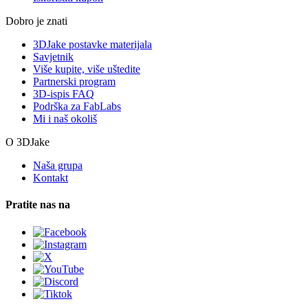
Dobro je znati
3DJake postavke materijala
Savjetnik
Više kupite, više uštedite
Partnerski program
3D-ispis FAQ
Podrška za FabLabs
Mi i naš okoliš
O 3DJake
Naša grupa
Kontakt
Pratite nas na