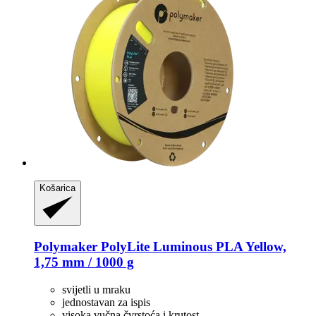
Košarica
Polymaker
PolyLite Luminous PLA Yellow,
1,75 mm / 1000 g
svijetli u mraku
jednostavan za ispis
visoka vučna čvrstoća i krutost