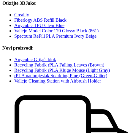
Otkrijte 3DJake:
Creality
Fiberlogy ABS Refill Black
Anycubic TPU Clear Blue
Vallejo Model Color 170 Glossy Black (861)
Spectrum ReFill PLA Premium Ivory Beige
Novi proizvodi:
Anycubic Grijaći blok
Recycling Fabrik rPLA Falling Leaves (Brown)
Recycling Fabrik rPLA Kluge Mouse (Light Gray)
rPLA nadomjestak Sparkling Pine (Green-Glitter)
Vallejo Cleaning Station with Airbrush Holder