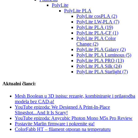
PolyLite
PolyLite PLA
PolyLite cosPLA (2)
PolyLite LW-PLA (7)
PolyLite PLA (19)
PolyLite PLA-CF (1)
PolyLite PLA Color
Change (2)
PolyLite PLA Galaxy (2)
PolyLite PLA Luminous (5)
PolyLite PLA PRO (13)
PolyLite PLA Silk (24)
PolyLite PLA Starlight (7)
Aktualni članci:
Mesh Boolean u 3D ispisu: rezanje, kombiniranje i prilagodba
modela bez CAD-a!
YouTube epizoda: We Designed A Print-In-Place
Slingshot...And It Is Scary!
YouTube epizoda: Anycubic Photon Mono M5s Pro Review
Postavite Marlin firmware i pokrenite ga!
ColorFabb HT – filament otporan na temperaturu