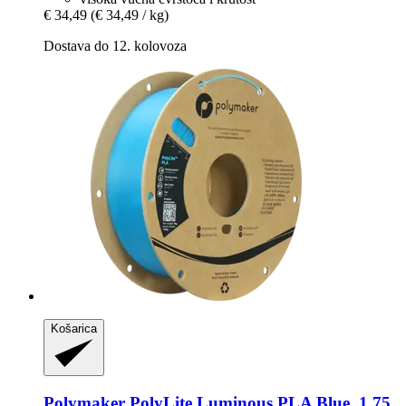
€ 34,49
(€ 34,49 / kg)
Dostava do 12. kolovoza
Košarica
Polymaker
PolyLite Luminous PLA Blue, 1,75