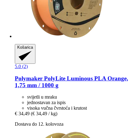
Košarica
5.0 (2)
Polymaker
PolyLite Luminous PLA Orange,
1,75 mm / 1000 g
svijetli u mraku
jednostavan za ispis
visoka vučna čvrstoća i krutost
€ 34,49
(€ 34,49 / kg)
Dostava do 12. kolovoza