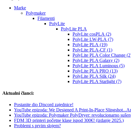
Marke
Polymaker
Filamenti
PolyLite
PolyLite PLA
PolyLite cosPLA (2)
PolyLite LW-PLA (7)
PolyLite PLA (19)
PolyLite PLA-CF (1)
PolyLite PLA Color Change (2
PolyLite PLA Galaxy (2)
PolyLite PLA Luminous (5)
PolyLite PLA PRO (13)
PolyLite PLA Silk (24)
PolyLite PLA Starlight (7)
Aktualni članci:
Postanite dio Discord zajednice!
YouTube epizoda: We Designed A Print-In-Place Slingshot...And
YouTube epizoda: Polymaker PolyDryer: revolucionarno sušenje 
FDM 3D printeri početne klase ispod 300€! (izdanje 2025.)
Problemi s prvim slojem?