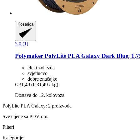
Košarica
5.0 (1)
Polymaker
PolyLite PLA Galaxy Dark Blue, 1,7
efekt zvijezda
svjetlucvo
dobre značajke
€ 31,49
(€ 31,49 / kg)
Dostava do 12. kolovoza
PolyLite PLA Galaxy: 2 proizvoda
Sve cijene sa PDV-om.
Filteri
Kategorije: