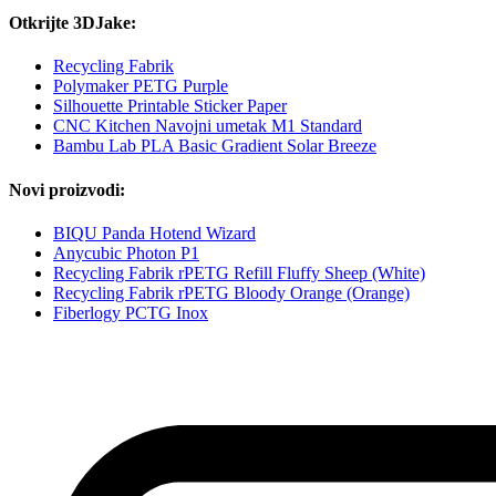
Otkrijte 3DJake:
Recycling Fabrik
Polymaker PETG Purple
Silhouette Printable Sticker Paper
CNC Kitchen Navojni umetak M1 Standard
Bambu Lab PLA Basic Gradient Solar Breeze
Novi proizvodi:
BIQU Panda Hotend Wizard
Anycubic Photon P1
Recycling Fabrik rPETG Refill Fluffy Sheep (White)
Recycling Fabrik rPETG Bloody Orange (Orange)
Fiberlogy PCTG Inox