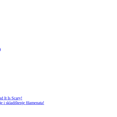
)
 It Is Scary!
i skladištenje filamenata!