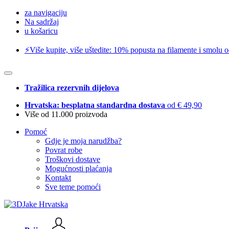
za navigaciju
Na sadržaj
u košaricu
⚡️Više kupite, više uštedite: 10% popusta na filamente i smolu 
Tražilica rezervnih dijelova
Hrvatska: besplatna standardna dostava
od € 49,90
Više od 11.000 proizvoda
Pomoć
Gdje je moja narudžba?
Povrat robe
Troškovi dostave
Mogućnosti plaćanja
Kontakt
Sve teme pomoći