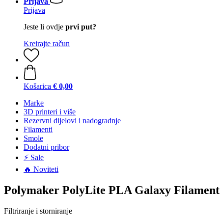
Prijava
Prijava
Jeste li ovdje
prvi put?
Kreirajte račun
Košarica
€ 0,00
Marke
3D printeri i više
Rezervni dijelovi i nadogradnje
Filamenti
Smole
Dodatni pribor
⚡ Sale
🔥 Noviteti
Polymaker PolyLite PLA Galaxy Filament
Filtriranje i storniranje