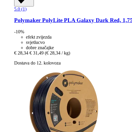
5.0 (1)
Polymaker
PolyLite PLA Galaxy Dark Red, 1,75
-10%
efekt zvijezda
svjetlucvo
dobre značajke
€ 28,34
€ 31,49
(€ 28,34 / kg)
Dostava do 12. kolovoza