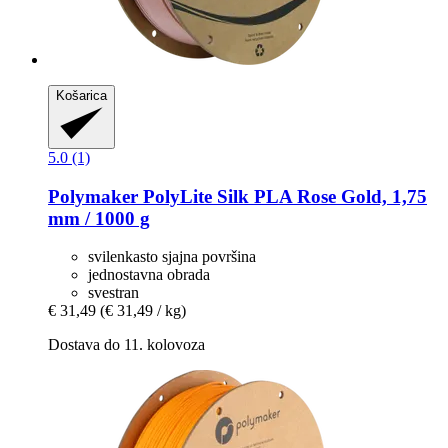
Košarica
5.0 (1)
Polymaker
PolyLite Silk PLA Rose Gold, 1,75
mm / 1000 g
svilenkasto sjajna površina
jednostavna obrada
svestran
€ 31,49
(€ 31,49 / kg)
Dostava do 11. kolovoza