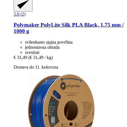
5.0 (2)
Polymaker
PolyLite Silk PLA Black, 1,75 mm /
1000 g
svilenkasto sjajna površina
jednostavna obrada
svestran
€ 31,49
(€ 31,49 / kg)
Dostava do 11. kolovoza