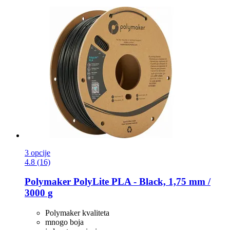
3 opcije
4.8 (16)
Polymaker
PolyLite PLA -​ Black, 1,75 mm /
3000 g
Polymaker kvaliteta
mnogo boja