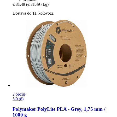
€ 31,49
(€ 31,49 / kg)
Dostava do 11. kolovoza
2 opcije
5.0 (8)
Polymaker
PolyLite PLA -​ Grey, 1,75 mm /
1000 g