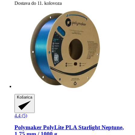
Dostava do 11. kolovoza
Košarica
4.4 (5)
Polymaker
PolyLite PLA Starlight Neptune,
1,75 mm / 1000 g