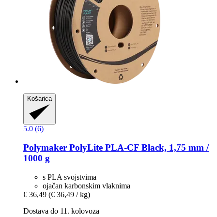
Košarica
5.0 (6)
Polymaker
PolyLite PLA-​CF Black, 1,75 mm /
1000 g
s PLA svojstvima
ojačan karbonskim vlaknima
€ 36,49
(€ 36,49 / kg)
Dostava do 11. kolovoza