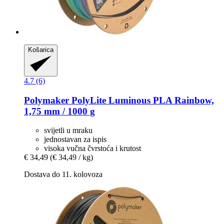
Košarica
4.7 (6)
Polymaker
PolyLite Luminous PLA Rainbow,
1,75 mm / 1000 g
svijetli u mraku
jednostavan za ispis
visoka vučna čvrstoća i krutost
€ 34,49
(€ 34,49 / kg)
Dostava do 11. kolovoza