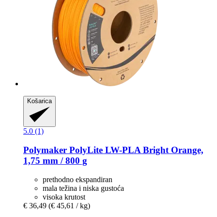
Košarica
5.0 (1)
Polymaker
PolyLite LW-​PLA Bright Orange,
1,75 mm / 800 g
prethodno ekspandiran
mala težina i niska gustoća
visoka krutost
€ 36,49
(€ 45,61 / kg)