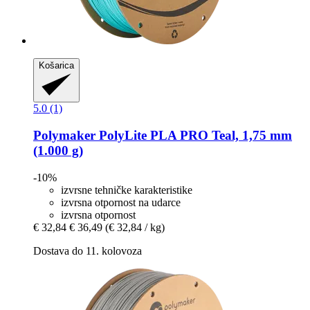
Košarica
5.0 (1)
Polymaker
PolyLite PLA PRO Teal, 1,75 mm
(1.000 g)
-10%
izvrsne tehničke karakteristike
izvrsna otpornost na udarce
izvrsna otpornost
€ 32,84
€ 36,49
(€ 32,84 / kg)
Dostava do 11. kolovoza