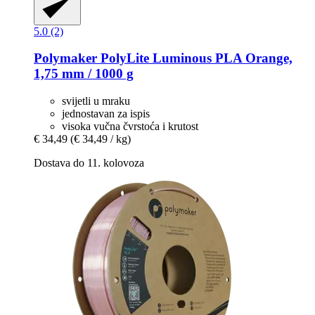
5.0 (2)
Polymaker
PolyLite Luminous PLA Orange,
1,75 mm / 1000 g
svijetli u mraku
jednostavan za ispis
visoka vučna čvrstoća i krutost
€ 34,49
(€ 34,49 / kg)
Dostava do 11. kolovoza