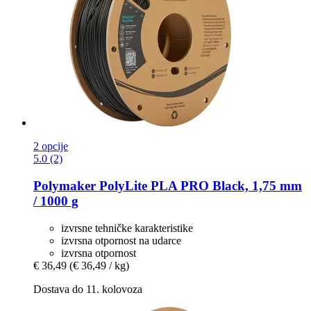
2 opcije
5.0 (2)
Polymaker
PolyLite PLA PRO Black, 1,75 mm
/ 1000 g
izvrsne tehničke karakteristike
izvrsna otpornost na udarce
izvrsna otpornost
€ 36,49
(€ 36,49 / kg)
Dostava do 11. kolovoza