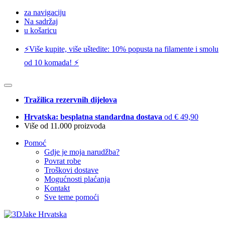
za navigaciju
Na sadržaj
u košaricu
⚡️Više kupite, više uštedite: 10% popusta na filamente i smolu
od 10 komada! ⚡️
Tražilica rezervnih dijelova
Hrvatska: besplatna standardna dostava
od € 49,90
Više od 11.000 proizvoda
Pomoć
Gdje je moja narudžba?
Povrat robe
Troškovi dostave
Mogućnosti plaćanja
Kontakt
Sve teme pomoći