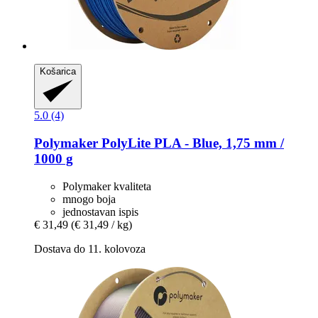
Košarica
5.0 (4)
Polymaker
PolyLite PLA -​ Blue, 1,75 mm /
1000 g
Polymaker kvaliteta
mnogo boja
jednostavan ispis
€ 31,49
(€ 31,49 / kg)
Dostava do 11. kolovoza