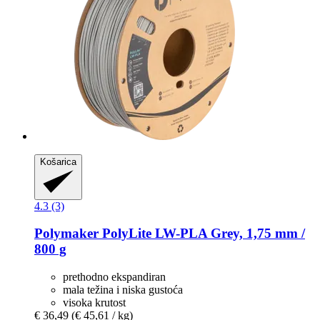
Košarica
4.3 (3)
Polymaker
PolyLite LW-​PLA Grey, 1,75 mm /
800 g
prethodno ekspandiran
mala težina i niska gustoća
visoka krutost
€ 36,49
(€ 45,61 / kg)