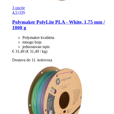
3 opcije
4.5 (19)
Polymaker
PolyLite PLA -​ White, 1,75 mm /
1000 g
Polymaker kvaliteta
mnogo boja
jednostavan ispis
€ 31,49
(€ 31,49 / kg)
Dostava do 11. kolovoza