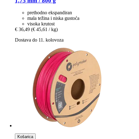
1,75 mm / 800 g
prethodno ekspandiran
mala težina i niska gustoća
visoka krutost
€ 36,49
(€ 45,61 / kg)
Dostava do 11. kolovoza
Košarica