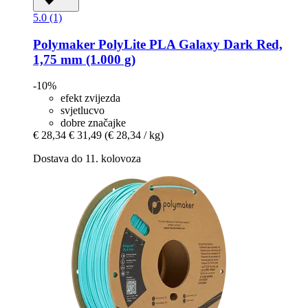
5.0 (1)
Polymaker
PolyLite PLA Galaxy Dark Red,
1,75 mm (1.000 g)
-10%
efekt zvijezda
svjetlucvo
dobre značajke
€ 28,34
€ 31,49
(€ 28,34 / kg)
Dostava do 11. kolovoza