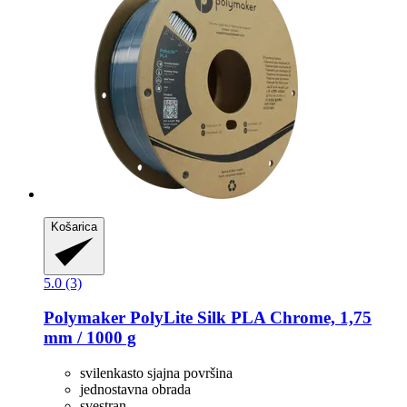
Košarica
5.0 (3)
Polymaker
PolyLite Silk PLA Chrome, 1,75
mm / 1000 g
svilenkasto sjajna površina
jednostavna obrada
svestran