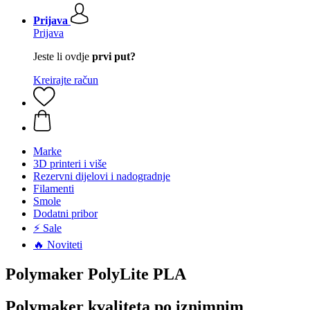
Prijava
Prijava
Jeste li ovdje
prvi put?
Kreirajte račun
Marke
3D printeri i više
Rezervni dijelovi i nadogradnje
Filamenti
Smole
Dodatni pribor
⚡ Sale
🔥 Noviteti
Polymaker PolyLite PLA
Polymaker kvaliteta po iznimnim