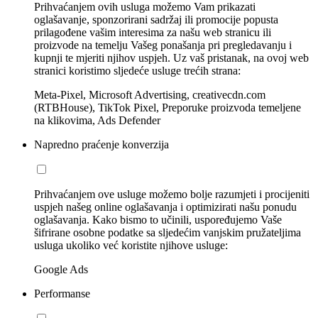
Prihvaćanjem ovih usluga možemo Vam prikazati
oglašavanje, sponzorirani sadržaj ili promocije popusta
prilagođene vašim interesima za našu web stranicu ili
proizvode na temelju Vašeg ponašanja pri pregledavanju i
kupnji te mjeriti njihov uspjeh. Uz vaš pristanak, na ovoj web
stranici koristimo sljedeće usluge trećih strana:
Meta-Pixel, Microsoft Advertising, creativecdn.com
(RTBHouse), TikTok Pixel, Preporuke proizvoda temeljene
na klikovima, Ads Defender
Napredno praćenje konverzija
Prihvaćanjem ove usluge možemo bolje razumjeti i procijeniti
uspjeh našeg online oglašavanja i optimizirati našu ponudu
oglašavanja. Kako bismo to učinili, uspoređujemo Vaše
šifrirane osobne podatke sa sljedećim vanjskim pružateljima
usluga ukoliko već koristite njihove usluge:
Google Ads
Performanse