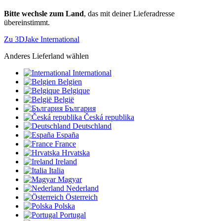
Bitte wechsle zum Land
, das mit deiner Lieferadresse
übereinstimmt.
Zu 3DJake International
Anderes Lieferland wählen
International
Belgien
Belgique
België
България
Česká republika
Deutschland
España
France
Hrvatska
Ireland
Italia
Magyar
Nederland
Österreich
Polska
Portugal