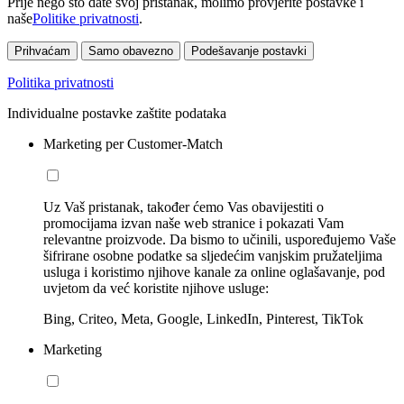
Prije nego što date svoj pristanak, molimo provjerite postavke i
naše
Politike privatnosti
.
Prihvaćam
Samo obavezno
Podešavanje postavki
Politika privatnosti
Individualne postavke zaštite podataka
Marketing per Customer-Match
Uz Vaš pristanak, također ćemo Vas obavijestiti o
promocijama izvan naše web stranice i pokazati Vam
relevantne proizvode. Da bismo to učinili, uspoređujemo Vaše
šifrirane osobne podatke sa sljedećim vanjskim pružateljima
usluga i koristimo njihove kanale za online oglašavanje, pod
uvjetom da već koristite njihove usluge:
Bing, Criteo, Meta, Google, LinkedIn, Pinterest, TikTok
Marketing