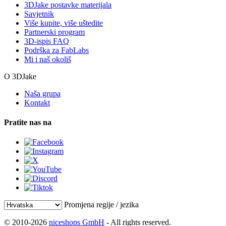
3DJake postavke materijala
Savjetnik
Više kupite, više uštedite
Partnerski program
3D-ispis FAQ
Podrška za FabLabs
Mi i naš okoliš
O 3DJake
Naša grupa
Kontakt
Pratite nas na
Promjena regije / jezika
© 2010-2026
niceshops GmbH
- All rights reserved.