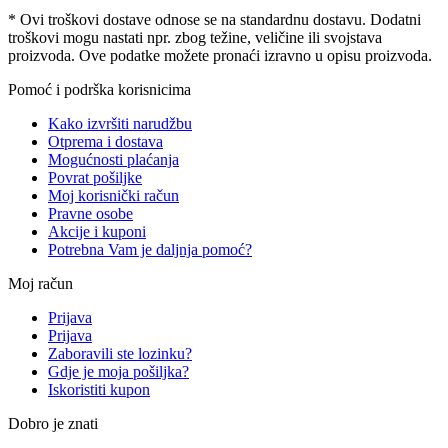
* Ovi troškovi dostave odnose se na standardnu ​​dostavu. Dodatni
troškovi mogu nastati npr. zbog težine, veličine ili svojstava
proizvoda. Ove podatke možete pronaći izravno u opisu proizvoda.
Pomoć i podrška korisnicima
Kako izvršiti narudžbu
Otprema i dostava
Mogućnosti plaćanja
Povrat pošiljke
Moj korisnički račun
Pravne osobe
Akcije i kuponi
Potrebna Vam je daljnja pomoć?
Moj račun
Prijava
Prijava
Zaboravili ste lozinku?
Gdje je moja pošiljka?
Iskoristiti kupon
Dobro je znati