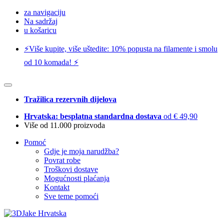
za navigaciju
Na sadržaj
u košaricu
⚡️Više kupite, više uštedite: 10% popusta na filamente i smolu
od 10 komada! ⚡️
Tražilica rezervnih dijelova
Hrvatska: besplatna standardna dostava
od € 49,90
Više od 11.000 proizvoda
Pomoć
Gdje je moja narudžba?
Povrat robe
Troškovi dostave
Mogućnosti plaćanja
Kontakt
Sve teme pomoći