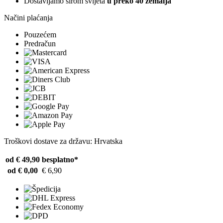
Dostavljamo širom svijeta
u preko 40 zemalja
Načini plaćanja
Pouzećem
Predračun
Troškovi dostave za državu: Hrvatska
od € 49,90
besplatno*
od € 0,00
€ 6,90