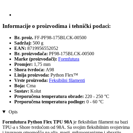
Informacije o proizvodima i tehnički podaci:
Br. proiz.
FF-PF98-175BLCK-00500
Sadržaj:
500 g
EAN:
8719956552052
Br. proizvođača:
PF98-175BLCK-00500
Marke (proizvođači):
Formfutura
Promjer:
1,75 mm
Shora tvrdoća:
A98
Linija proizvoda:
Python Flex™
Vrste proizvoda:
Feksibilni filamenti
Boja:
Crna
Sustav:
Kolut
Preporučena temperatura obrade:
220 - 250 °C
Preporučena temperatura podloge:
0 - 60 °C
Opis
Formfutura Python Flex TPU 98A
je fleksibilan filament na bazi
TPU-a s Shore tvrdoćom od 98A. Sa svojim fleksibilnim svojstvima
i izvrsnom otpornošću na ulja, masti, mikroorganizme i abraziju,