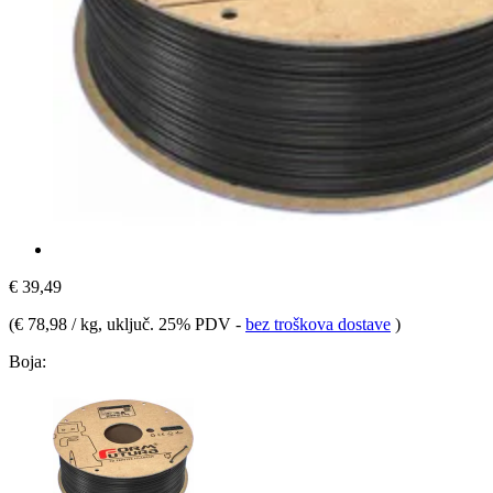
€ 39,49
(
€ 78,98 / kg
, uključ. 25% PDV
-
bez troškova dostave
)
Boja: