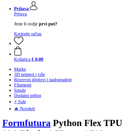
Prijava
Prijava
Jeste li ovdje
prvi put?
Kreirajte račun
Košarica
€ 0,00
Marke
3D printeri i više
Rezervni dijelovi i nadogradnje
Filamenti
Smole
Dodatni pribor
⚡ Sale
🔥 Noviteti
Formfutura
Python Flex TPU