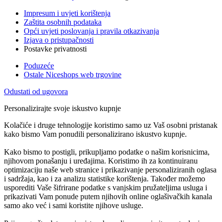
Impresum i uvjeti korištenja
Zaštita osobnih podataka
Opći uvjeti poslovanja i pravila otkazivanja
Izjava o pristupačnosti
Postavke privatnosti
Poduzeće
Ostale Niceshops web trgovine
Odustati od ugovora
Personalizirajte svoje iskustvo kupnje
Kolačiće i druge tehnologije koristimo samo uz Vaš osobni pristanak
kako bismo Vam ponudili personalizirano iskustvo kupnje.
Kako bismo to postigli, prikupljamo podatke o našim korisnicima,
njihovom ponašanju i uređajima. Koristimo ih za kontinuiranu
optimizaciju naše web stranice i prikazivanje personaliziranih oglasa
i sadržaja, kao i za analizu statistike korištenja. Također možemo
usporediti Vaše šifrirane podatke s vanjskim pružateljima usluga i
prikazivati Vam ponude putem njihovih online oglašivačkih kanala
samo ako već i sami koristite njihove usluge.