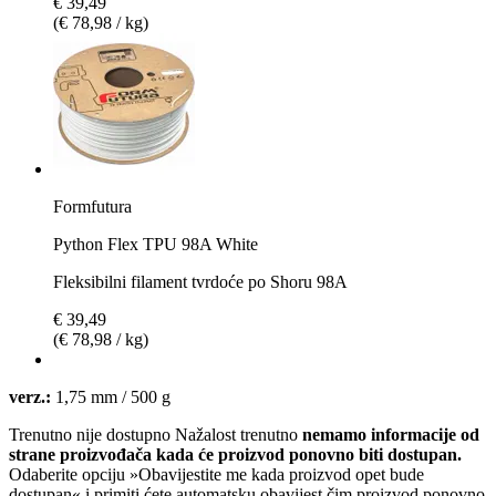
€ 39,49
(€ 78,98 / kg)
Formfutura
Python Flex TPU 98A White
Fleksibilni filament tvrdoće po Shoru 98A
€ 39,49
(€ 78,98 / kg)
verz.:
1,75 mm / 500 g
Trenutno nije dostupno
Nažalost trenutno
nemamo informacije od
strane proizvođača kada će proizvod ponovno biti dostupan.
Odaberite opciju »Obavijestite me kada proizvod opet bude
dostupan« i primiti ćete automatsku obavijest čim proizvod ponovno