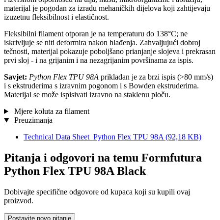
materijal je pogodan za izradu mehaničkih dijelova koji zahtijevaju
izuzetnu fleksibilnost i elastičnost.
Fleksibilni filament otporan je na temperaturu do 138°C; ne
iskrivljuje se niti deformira nakon hlađenja. Zahvaljujući dobroj
tečnosti, materijal pokazuje poboljšano prianjanje slojeva i prekrasan
prvi sloj - i na grijanim i na nezagrijanim površinama za ispis.
Savjet:
Python Flex TPU 98A
prikladan je za brzi ispis (>80 mm/s)
i s ekstruderima s izravnim pogonom i s Bowden ekstruderima.
Materijal se može ispisivati izravno na staklenu ploču.
Mjere koluta za filament
Preuzimanja
Technical Data Sheet_Python Flex TPU 98A
(92,18 KB)
Pitanja i odgovori na temu Formfutura
Python Flex TPU 98A Black
Dobivajte specifične odgovore od kupaca koji su kupili ovaj
proizvod.
Postavite novo pitanje