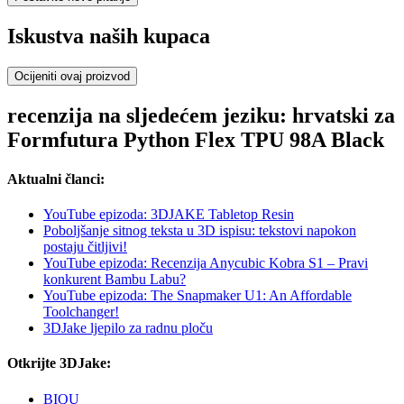
Iskustva naših kupaca
Ocijeniti ovaj proizvod
recenzija na sljedećem jeziku: hrvatski za
Formfutura Python Flex TPU 98A Black
Aktualni članci:
YouTube epizoda: 3DJAKE Tabletop Resin
Poboljšanje sitnog teksta u 3D ispisu: tekstovi napokon
postaju čitljivi!
YouTube epizoda: Recenzija Anycubic Kobra S1 – Pravi
konkurent Bambu Labu?
YouTube epizoda: The Snapmaker U1: An Affordable
Toolchanger!
3DJake ljepilo za radnu ploču
Otkrijte 3DJake:
BIQU