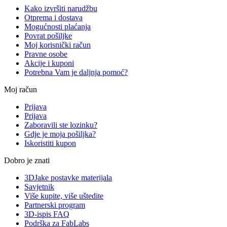
Kako izvršiti narudžbu
Otprema i dostava
Mogućnosti plaćanja
Povrat pošiljke
Moj korisnički račun
Pravne osobe
Akcije i kuponi
Potrebna Vam je daljnja pomoć?
Moj račun
Prijava
Prijava
Zaboravili ste lozinku?
Gdje je moja pošiljka?
Iskoristiti kupon
Dobro je znati
3DJake postavke materijala
Savjetnik
Više kupite, više uštedite
Partnerski program
3D-ispis FAQ
Podrška za FabLabs