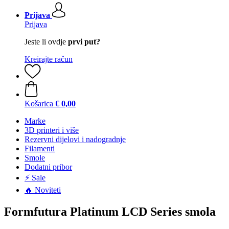
Prijava
Prijava
Jeste li ovdje
prvi put?
Kreirajte račun
Košarica
€ 0,00
Marke
3D printeri i više
Rezervni dijelovi i nadogradnje
Filamenti
Smole
Dodatni pribor
⚡ Sale
🔥 Noviteti
Formfutura Platinum LCD Series smola