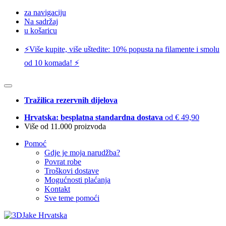
za navigaciju
Na sadržaj
u košaricu
⚡️Više kupite, više uštedite: 10% popusta na filamente i smolu
od 10 komada! ⚡️
Tražilica rezervnih dijelova
Hrvatska: besplatna standardna dostava
od € 49,90
Više od 11.000 proizvoda
Pomoć
Gdje je moja narudžba?
Povrat robe
Troškovi dostave
Mogućnosti plaćanja
Kontakt
Sve teme pomoći