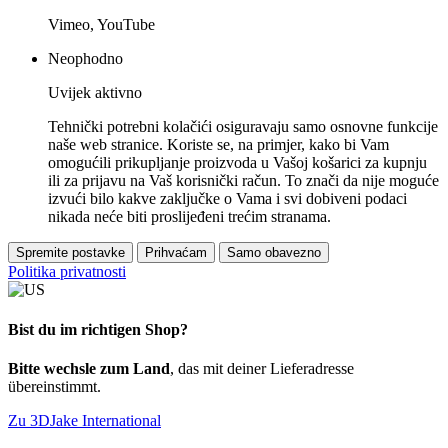
Vimeo, YouTube
Neophodno
Uvijek aktivno
Tehnički potrebni kolačići osiguravaju samo osnovne funkcije
naše web stranice. Koriste se, na primjer, kako bi Vam
omogućili prikupljanje proizvoda u Vašoj košarici za kupnju
ili za prijavu na Vaš korisnički račun. To znači da nije moguće
izvući bilo kakve zaključke o Vama i svi dobiveni podaci
nikada neće biti proslijeđeni trećim stranama.
Spremite postavke
Prihvaćam
Samo obavezno
Politika privatnosti
Bist du im richtigen Shop?
Bitte wechsle zum Land
, das mit deiner Lieferadresse
übereinstimmt.
Zu 3DJake International