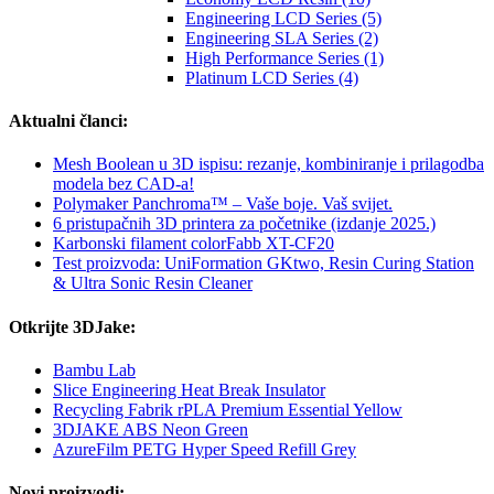
Engineering LCD Series (5)
Engineering SLA Series (2)
High Performance Series (1)
Platinum LCD Series (4)
Aktualni članci:
Mesh Boolean u 3D ispisu: rezanje, kombiniranje i prilagodba
modela bez CAD-a!
Polymaker Panchroma™ – Vaše boje. Vaš svijet.
6 pristupačnih 3D printera za početnike (izdanje 2025.)
Karbonski filament colorFabb XT-CF20
Test proizvoda: UniFormation GKtwo, Resin Curing Station
& Ultra Sonic Resin Cleaner
Otkrijte 3DJake:
Bambu Lab
Slice Engineering Heat Break Insulator
Recycling Fabrik rPLA Premium Essential Yellow
3DJAKE ABS Neon Green
AzureFilm PETG Hyper Speed Refill Grey
Novi proizvodi: