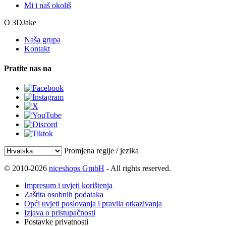
Mi i naš okoliš
O 3DJake
Naša grupa
Kontakt
Pratite nas na
Promjena regije / jezika
© 2010-2026
niceshops GmbH
- All rights reserved.
Impresum i uvjeti korištenja
Zaštita osobnih podataka
Opći uvjeti poslovanja i pravila otkazivanja
Izjava o pristupačnosti
Postavke privatnosti