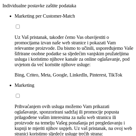
Individualne postavke zaštite podataka
Marketing per Customer-Match
Uz Vaš pristanak, također ćemo Vas obavijestiti o
promocijama izvan naše web stranice i pokazati Vam
relevantne proizvode. Da bismo to učinili, uspoređujemo Vaše
šifrirane osobne podatke sa sljedećim vanjskim pružateljima
usluga i koristimo njihove kanale za online oglašavanje, pod
uvjetom da već koristite njihove usluge:
Bing, Criteo, Meta, Google, LinkedIn, Pinterest, TikTok
Marketing
Prihvaćanjem ovih usluga možemo Vam prikazati
oglašavanje, sponzorirani sadržaj ili promocije popusta
prilagođene vašim interesima za našu web stranicu ili
proizvode na temelju Vašeg ponašanja pri pregledavanju i
kupnji te mjeriti njihov uspjeh. Uz vaš pristanak, na ovoj web
stranici koristimo sljedeće usluge trećih strana: