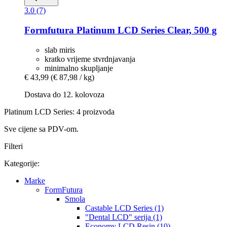
3.0 (7)
Formfutura
Platinum LCD Series Clear, 500 g
slab miris
kratko vrijeme stvrdnjavanja
minimalno skupljanje
€ 43,99
(€ 87,98 / kg)
Dostava do 12. kolovoza
Platinum LCD Series: 4 proizvoda
Sve cijene sa PDV-om.
Filteri
Kategorije:
Marke
FormFutura
Smola
Castable LCD Series (1)
"Dental LCD" serija (1)
Economy LCD Resin (10)