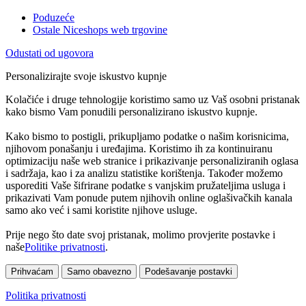
Poduzeće
Ostale Niceshops web trgovine
Odustati od ugovora
Personalizirajte svoje iskustvo kupnje
Kolačiće i druge tehnologije koristimo samo uz Vaš osobni pristanak
kako bismo Vam ponudili personalizirano iskustvo kupnje.
Kako bismo to postigli, prikupljamo podatke o našim korisnicima,
njihovom ponašanju i uređajima. Koristimo ih za kontinuiranu
optimizaciju naše web stranice i prikazivanje personaliziranih oglasa
i sadržaja, kao i za analizu statistike korištenja. Također možemo
usporediti Vaše šifrirane podatke s vanjskim pružateljima usluga i
prikazivati Vam ponude putem njihovih online oglašivačkih kanala
samo ako već i sami koristite njihove usluge.
Prije nego što date svoj pristanak, molimo provjerite postavke i
naše
Politike privatnosti
.
Prihvaćam
Samo obavezno
Podešavanje postavki
Politika privatnosti