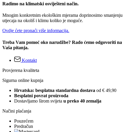
Radimo na klimatski osviješteni način.
Mnogim konkretnim ekološkim mjerama doprinosimo smanjenju
utjecaja na okoliš i klimu koliko je moguće.
Ovdje ćete pronaći više informacija.
Treba Vam pomoć oko narudžbe? Rado ćemo odgovoriti na
Vaša pitanja.
Kontakt
Provjerena kvaliteta
Sigurna online kupnja
Hrvatska: besplatna standardna dostava
od € 49,90
Besplatni povrat proizvoda
Dostavljamo širom svijeta
u preko 40 zemalja
Načini plaćanja
Pouzećem
Predračun