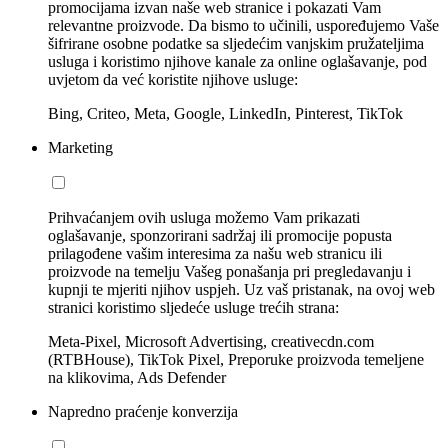
promocijama izvan naše web stranice i pokazati Vam
relevantne proizvode. Da bismo to učinili, uspoređujemo Vaše
šifrirane osobne podatke sa sljedećim vanjskim pružateljima
usluga i koristimo njihove kanale za online oglašavanje, pod
uvjetom da već koristite njihove usluge:
Bing, Criteo, Meta, Google, LinkedIn, Pinterest, TikTok
Marketing
Prihvaćanjem ovih usluga možemo Vam prikazati
oglašavanje, sponzorirani sadržaj ili promocije popusta
prilagođene vašim interesima za našu web stranicu ili
proizvode na temelju Vašeg ponašanja pri pregledavanju i
kupnji te mjeriti njihov uspjeh. Uz vaš pristanak, na ovoj web
stranici koristimo sljedeće usluge trećih strana:
Meta-Pixel, Microsoft Advertising, creativecdn.com
(RTBHouse), TikTok Pixel, Preporuke proizvoda temeljene
na klikovima, Ads Defender
Napredno praćenje konverzija