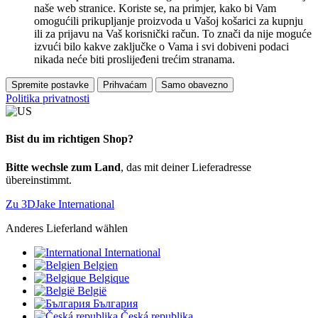
naše web stranice. Koriste se, na primjer, kako bi Vam
omogućili prikupljanje proizvoda u Vašoj košarici za kupnju
ili za prijavu na Vaš korisnički račun. To znači da nije moguće
izvući bilo kakve zaključke o Vama i svi dobiveni podaci
nikada neće biti proslijeđeni trećim stranama.
Spremite postavke
Prihvaćam
Samo obavezno
Politika privatnosti
Bist du im richtigen Shop?
Bitte wechsle zum Land
, das mit deiner Lieferadresse
übereinstimmt.
Zu 3DJake International
Anderes Lieferland wählen
International
Belgien
Belgique
België
България
Česká republika