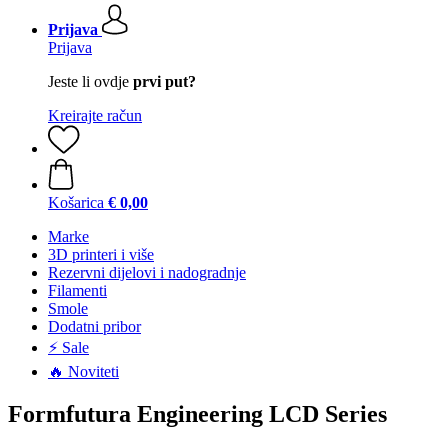
Prijava
Prijava
Jeste li ovdje
prvi put?
Kreirajte račun
Košarica
€ 0,00
Marke
3D printeri i više
Rezervni dijelovi i nadogradnje
Filamenti
Smole
Dodatni pribor
⚡ Sale
🔥 Noviteti
Formfutura Engineering LCD Series