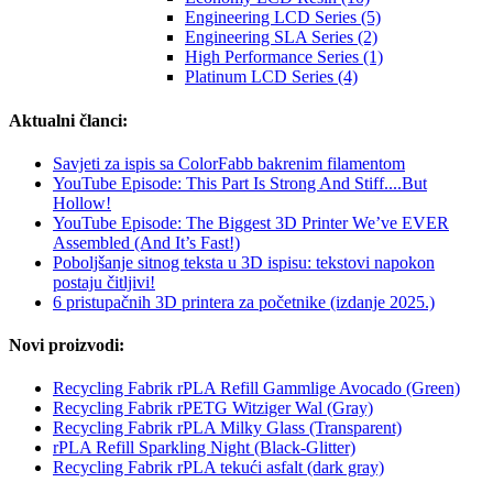
Engineering LCD Series (5)
Engineering SLA Series (2)
High Performance Series (1)
Platinum LCD Series (4)
Aktualni članci:
Savjeti za ispis sa ColorFabb bakrenim filamentom
YouTube Episode: This Part Is Strong And Stiff....But
Hollow!
YouTube Episode: The Biggest 3D Printer We’ve EVER
Assembled (And It’s Fast!)
Poboljšanje sitnog teksta u 3D ispisu: tekstovi napokon
postaju čitljivi!
6 pristupačnih 3D printera za početnike (izdanje 2025.)
Novi proizvodi:
Recycling Fabrik rPLA Refill Gammlige Avocado (Green)
Recycling Fabrik rPETG Witziger Wal (Gray)
Recycling Fabrik rPLA Milky Glass (Transparent)
rPLA Refill Sparkling Night (Black-Glitter)
Recycling Fabrik rPLA tekući asfalt (dark gray)