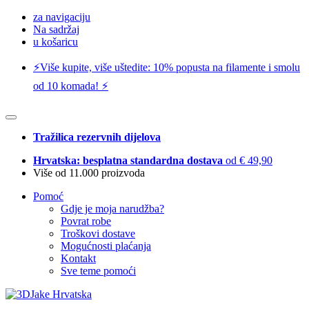
za navigaciju
Na sadržaj
u košaricu
⚡️Više kupite, više uštedite: 10% popusta na filamente i smolu
od 10 komada! ⚡️
Tražilica rezervnih dijelova
Hrvatska: besplatna standardna dostava
od € 49,90
Više od 11.000 proizvoda
Pomoć
Gdje je moja narudžba?
Povrat robe
Troškovi dostave
Mogućnosti plaćanja
Kontakt
Sve teme pomoći