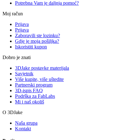
Potrebna Vam je daljnja pomoć?
Moj račun
Prijava
Prijava
Zaboravili ste lozinku?
Gdje je moja pošiljka?
Iskoristiti kupon
Dobro je znati
3DJake postavke materijala
Savjetnik
Više kupite, više uštedite
Partnerski program
3D-ispis FAQ
Podrška za FabLabs
Mi i naš okoliš
O 3DJake
Naša grupa
Kontakt