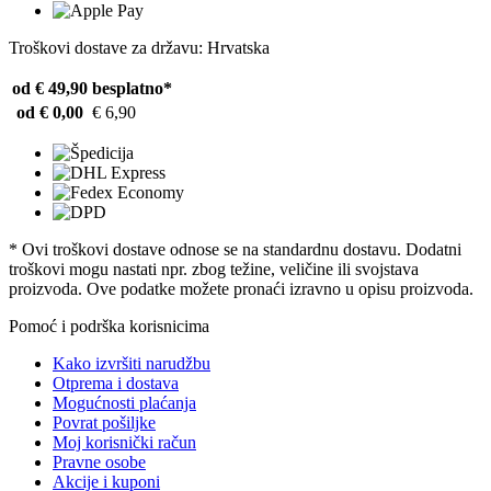
Troškovi dostave za državu: Hrvatska
od € 49,90
besplatno*
od € 0,00
€ 6,90
* Ovi troškovi dostave odnose se na standardnu ​​dostavu. Dodatni
troškovi mogu nastati npr. zbog težine, veličine ili svojstava
proizvoda. Ove podatke možete pronaći izravno u opisu proizvoda.
Pomoć i podrška korisnicima
Kako izvršiti narudžbu
Otprema i dostava
Mogućnosti plaćanja
Povrat pošiljke
Moj korisnički račun
Pravne osobe
Akcije i kuponi