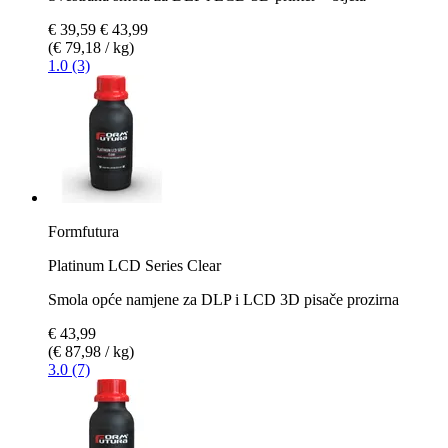
€ 39,59
€ 43,99
(€ 79,18 / kg)
1.0 (3)
Formfutura
Platinum LCD Series Clear
Smola opće namjene za DLP i LCD 3D pisače prozirna
€ 43,99
(€ 87,98 / kg)
3.0 (7)