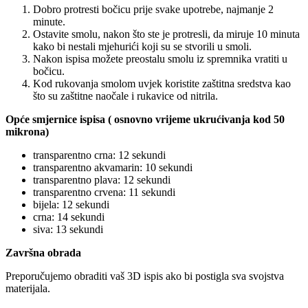
Dobro protresti bočicu prije svake upotrebe, najmanje 2
minute.
Ostavite smolu, nakon što ste je protresli, da miruje 10 minuta
kako bi nestali mjehurići koji su se stvorili u smoli.
Nakon ispisa možete preostalu smolu iz spremnika vratiti u
bočicu.
Kod rukovanja smolom uvjek koristite zaštitna sredstva kao
što su zaštitne naočale i rukavice od nitrila.
Opće smjernice ispisa ( osnovno vrijeme ukrućivanja kod 50
mikrona)
transparentno crna: 12 sekundi
transparentno akvamarin: 10 sekundi
transparentno plava: 12 sekundi
transparentno crvena: 11 sekundi
bijela: 12 sekundi
crna: 14 sekundi
siva: 13 sekundi
Završna obrada
Preporučujemo obraditi vaš 3D ispis ako bi postigla sva svojstva
materijala.