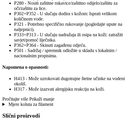
P280 - Nositi zaštitne rukavice/zaštitno odijelo/zaštitu za
oči/zaštitu za lice.
P302+P352 - U slučaju dodira s kožom: Isprati velikom
količinom vode.
P321 - Potrebno specifično rukovanje (pogledajte upute na
naljepnici).
P333+P313 - U slučaju nadražaja ili osipa na koži: zatražiti
savjet/pomoć liječnika.
P362+P364 - Skinuti zagađenu odjeću.
P501 - Sadržaj / spremnik odložite u skladu s lokalnim /
nacionalnim propisima.
Napomena o opasnosti:
H413 - Može uzrokovati dugotrajne štetne učinke na vodeni
okoliš.
H317 - Može izazvati alergijsku reakciju na koži.
Pročitajte više
Prikaži manje
Mjere koluta za filament
Slični proizvodi