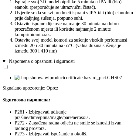
Ispirajte svoj 3D model otprilike 5 minuta u IPA ili (bio)
etanolu (preporučuje se ultrazvučni čistač).
Uvjerite se da su svi predmeti isprani s IPA i/ili (bio) etanolom
prije daljnjeg sušenja, potpuno suhi.
Ostavite isprane dijelove najmanje 30 minuta na dobro
prozračenom mjestu ili koristite najmanje 2 minute
komprimirani zrak.
Ostavite svoj model komori za sušenje visokih performansi
između 20 i 30 minuta na 65°C (valna dužina sušenja je
između 300 i 410 nm)
Napomena o opasnosti i sigurnosti
Signalano upozorenje: Oprez
Sigurnosna napomena:
P261 - Izbjegavati udisanje
prašine/dima/plina/magle/pare/aerosola.
P272 - Zagađena radna odjeća ne smije se iznositi izvan
radnog prostora.
P273 - Izbjegavati ispuštanje u okoliš.