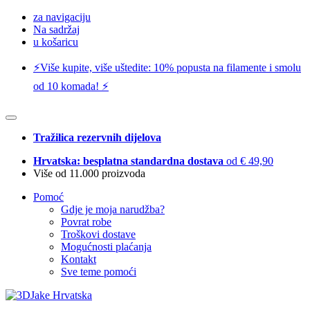
za navigaciju
Na sadržaj
u košaricu
⚡️Više kupite, više uštedite: 10% popusta na filamente i smolu
od 10 komada! ⚡️
Tražilica rezervnih dijelova
Hrvatska: besplatna standardna dostava
od € 49,90
Više od 11.000 proizvoda
Pomoć
Gdje je moja narudžba?
Povrat robe
Troškovi dostave
Mogućnosti plaćanja
Kontakt
Sve teme pomoći