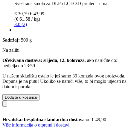
Svestrana smola za DLP i LCD 3D printer – crna
€ 30,79
€ 43,99
(€ 61,58 / kg)
3.0 (2)
Sadržaj:
500 g
Na zalihi
Očekivana dostava: srijeda, 12. kolovoza
, ako naručite do:
nedjelja do 23:59
.
U našem skladištu ostalo je još samo 39 komada ovog proizvoda.
Dopuna je na putu! Ukoliko se naruči više, to bi moglo utjecati na
datum isporuke.
Dodajte u košaricu
Hrvatska: besplatna standardna dostava
od € 49,90
Više informacija o otpremi i dostavi