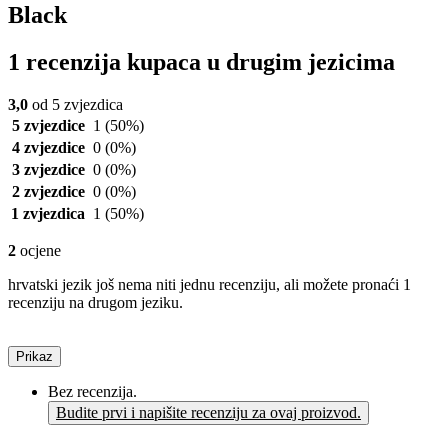
Black
1 recenzija kupaca u drugim jezicima
3,0
od 5 zvjezdica
5 zvjezdice
1
(50%)
4 zvjezdice
0
(0%)
3 zvjezdice
0
(0%)
2 zvjezdice
0
(0%)
1 zvjezdica
1
(50%)
2
ocjene
hrvatski jezik još nema niti jednu recenziju, ali možete pronaći 1
recenziju na drugom jeziku.
Prikaz
Bez recenzija.
Budite prvi i napišite recenziju za ovaj proizvod.