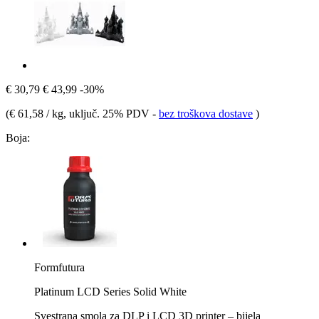
€ 30,79
€ 43,99
-30%
(
€ 61,58 / kg
, uključ. 25% PDV
-
bez troškova dostave
)
Boja:
Formfutura
Platinum LCD Series Solid White
Svestrana smola za DLP i LCD 3D printer – bijela