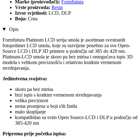
Marke (proizvođači):
Formfutura
Vrste proizvoda:
Resin
Izvor svjetlosti:
LCD, DLP
Boja:
Crna
Opis
Formfutura Platinum LCD serija smola je asortiman svestranih
fotopolimer LCD smola, koje su razvijene posebno za sve Open-
Source LCD i DLP 3D printere u području od 385 do 420 nm.
Platinum-LCD smola je skoro pa bez mirisa i omogućava ispis 3D
modela s velikom preciznošću i relativno kratkim vremenom
stvrdnjavanja.
Jedinstvena svojstva:
skoro pa bez mirisa
brzi ispis s kratkim vremenom stvrdnjavanja
velika preciznost
nema promjena u boji i/ili žutila
malo skupljanje
kompatibilan sa svim Open Source-LCD i DLP u području od
385-420 nm
Priprema prije početka ispisa: